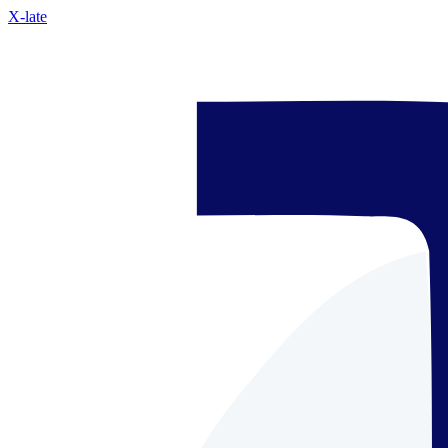
X-late