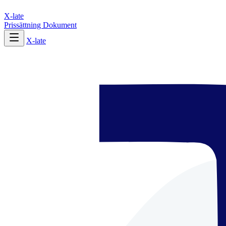
X-late
Prissättning
Dokument
X-late