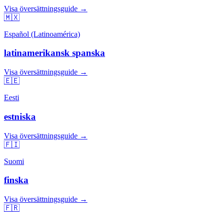
Visa översättningsguide →
🇲🇽
Español (Latinoamérica)
latinamerikansk spanska
Visa översättningsguide →
🇪🇪
Eesti
estniska
Visa översättningsguide →
🇫🇮
Suomi
finska
Visa översättningsguide →
🇫🇷