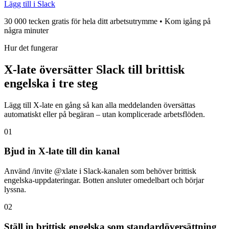
Lägg till i Slack
30 000 tecken gratis för hela ditt arbetsutrymme • Kom igång på
några minuter
Hur det fungerar
X-late översätter Slack till brittisk
engelska i tre steg
Lägg till X-late en gång så kan alla meddelanden översättas
automatiskt eller på begäran – utan komplicerade arbetsflöden.
01
Bjud in X-late till din kanal
Använd /invite @xlate i Slack-kanalen som behöver brittisk
engelska-uppdateringar. Botten ansluter omedelbart och börjar
lyssna.
02
Ställ in brittisk engelska som standardöversättning