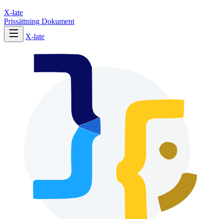
X-late
Prissättning
Dokument
X-late