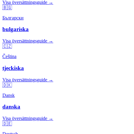
Visa översättningsguide →
🇧🇬
Български
bulgariska
Visa översättningsguide →
🇨🇿
Čeština
tjeckiska
Visa översättningsguide →
🇩🇰
Dansk
danska
Visa översättningsguide →
🇩🇪
Deutsch