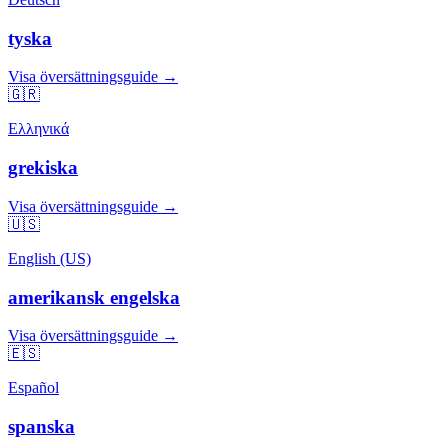
tyska
Visa översättningsguide →
🇬🇷
Ελληνικά
grekiska
Visa översättningsguide →
🇺🇸
English (US)
amerikansk engelska
Visa översättningsguide →
🇪🇸
Español
spanska