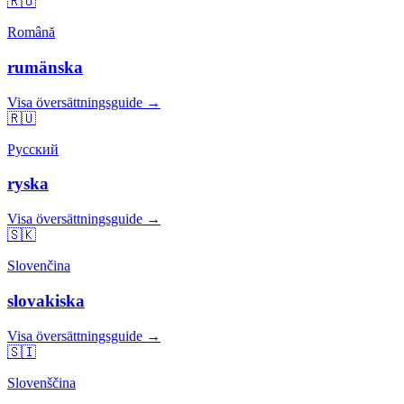
🇷🇴
Română
rumänska
Visa översättningsguide →
🇷🇺
Русский
ryska
Visa översättningsguide →
🇸🇰
Slovenčina
slovakiska
Visa översättningsguide →
🇸🇮
Slovenščina