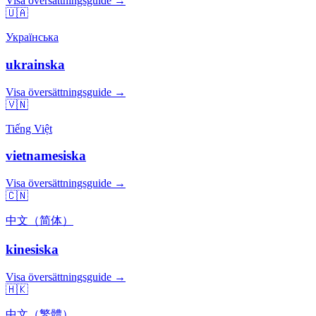
Visa översättningsguide →
🇺🇦
Українська
ukrainska
Visa översättningsguide →
🇻🇳
Tiếng Việt
vietnamesiska
Visa översättningsguide →
🇨🇳
中文（简体）
kinesiska
Visa översättningsguide →
🇭🇰
中文（繁體）