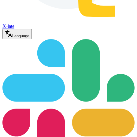
X-late
Language