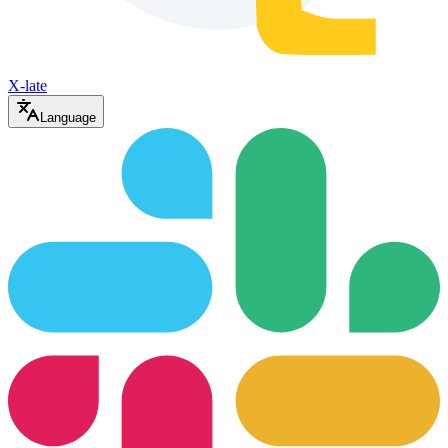
X-late
Language