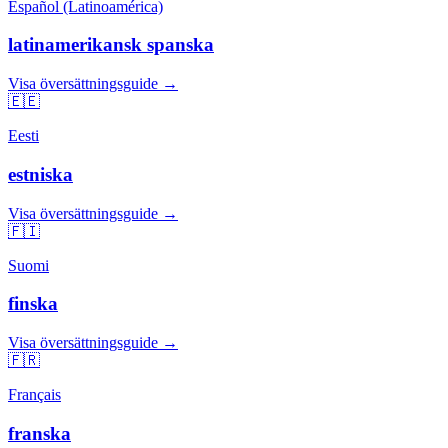
Español (Latinoamérica)
latinamerikansk spanska
Visa översättningsguide →
🇪🇪
Eesti
estniska
Visa översättningsguide →
🇫🇮
Suomi
finska
Visa översättningsguide →
🇫🇷
Français
franska