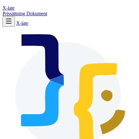
X-late
Prissättning
Dokument
X-late