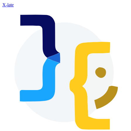
X-late