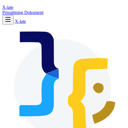
X-late
Prissättning
Dokument
X-late