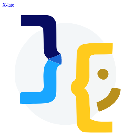
X-late