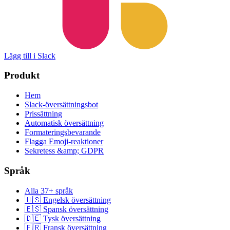
Lägg till i Slack
Produkt
Hem
Slack-översättningsbot
Prissättning
Automatisk översättning
Formateringsbevarande
Flagga Emoji-reaktioner
Sekretess &amp; GDPR
Språk
Alla 37+ språk
🇺🇸 Engelsk översättning
🇪🇸 Spansk översättning
🇩🇪 Tysk översättning
🇫🇷 Fransk översättning