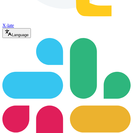
X-late
Language