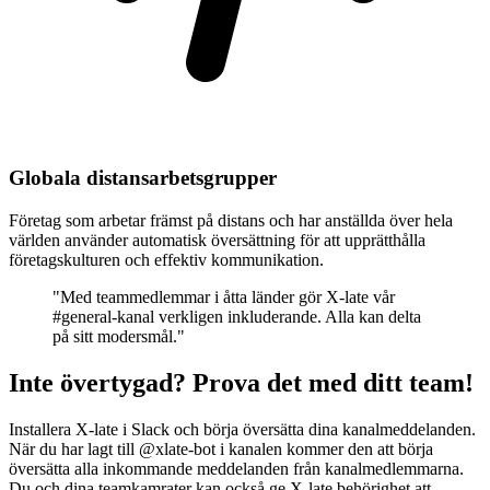
Globala distansarbetsgrupper
Företag som arbetar främst på distans och har anställda över hela
världen använder automatisk översättning för att upprätthålla
företagskulturen och effektiv kommunikation.
"Med teammedlemmar i åtta länder gör X-late vår
#general-kanal verkligen inkluderande. Alla kan delta
på sitt modersmål."
Inte övertygad? Prova det med ditt team!
Installera X-late i Slack och börja översätta dina kanalmeddelanden.
När du har lagt till @xlate-bot i kanalen kommer den att börja
översätta alla inkommande meddelanden från kanalmedlemmarna.
Du och dina teamkamrater kan också ge X-late behörighet att