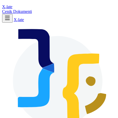
X-late
Cenik
Dokumenti
X-late