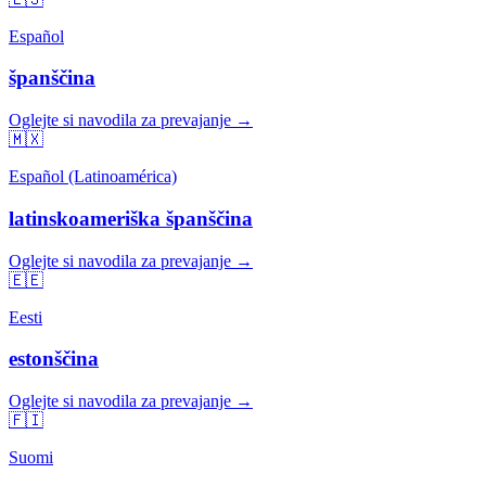
Español
španščina
Oglejte si navodila za prevajanje →
🇲🇽
Español (Latinoamérica)
latinskoameriška španščina
Oglejte si navodila za prevajanje →
🇪🇪
Eesti
estonščina
Oglejte si navodila za prevajanje →
🇫🇮
Suomi