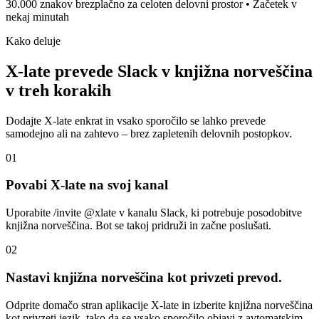
30.000 znakov brezplačno za celoten delovni prostor • Začetek v
nekaj minutah
Kako deluje
X-late prevede Slack v knjižna norveščina
v treh korakih
Dodajte X-late enkrat in vsako sporočilo se lahko prevede
samodejno ali na zahtevo – brez zapletenih delovnih postopkov.
01
Povabi X-late na svoj kanal
Uporabite /invite @xlate v kanalu Slack, ki potrebuje posodobitve
knjižna norveščina. Bot se takoj pridruži in začne poslušati.
02
Nastavi knjižna norveščina kot privzeti prevod.
Odprite domačo stran aplikacije X-late in izberite knjižna norveščina
kot privzeti jezik, tako da se vsako sporočilo objavi z avtomatskim