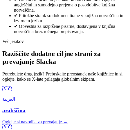
angleščini in samodejno prejemajo posodobitve knjižna
norveščina.
✔
Pritožbe strank so dokumentirane v knjižna norveščina in
izvirnem jeziku.
✔
Obvestila za razpršene pisarne, dostavljena v knjižna
norveščina brez ročnega prepisovanja.
Več jezikov
Raziščite dodatne ciljne strani za
prevajanje Slacka
Potrebujete drug jezik? Prebrskajte preostanek naše knjižnice in si
oglejte, kako se X-late prilagaja globalnim ekipam.
🇸🇦
العربية
arabščina
Oglejte si navodila za prevajanje →
🇧🇬