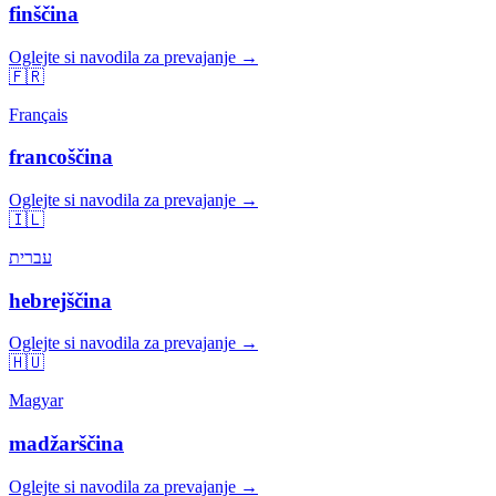
finščina
Oglejte si navodila za prevajanje →
🇫🇷
Français
francoščina
Oglejte si navodila za prevajanje →
🇮🇱
עברית
hebrejščina
Oglejte si navodila za prevajanje →
🇭🇺
Magyar
madžarščina
Oglejte si navodila za prevajanje →