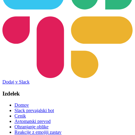
Dodaj v Slack
Izdelek
Domov
Slack prevajalski bot
Cenik
Avtomatski prevod
Ohranjanje oblike
Reakcije z emojiji zastav