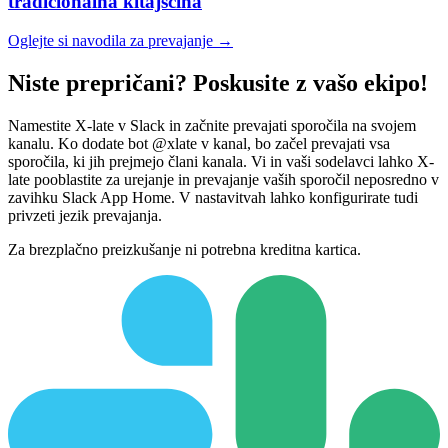
tradicionalna kitajščina
Oglejte si navodila za prevajanje →
Niste prepričani? Poskusite z vašo ekipo!
Namestite X-late v Slack in začnite prevajati sporočila na svojem
kanalu. Ko dodate bot @xlate v kanal, bo začel prevajati vsa
sporočila, ki jih prejmejo člani kanala. Vi in vaši sodelavci lahko X-
late pooblastite za urejanje in prevajanje vaših sporočil neposredno v
zavihku Slack App Home. V nastavitvah lahko konfigurirate tudi
privzeti jezik prevajanja.
Za brezplačno preizkušanje ni potrebna kreditna kartica.