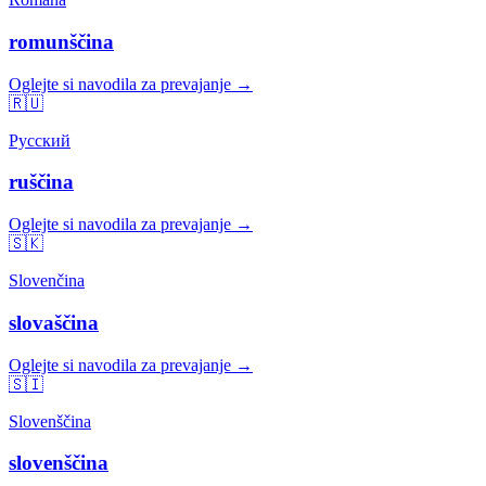
romunščina
Oglejte si navodila za prevajanje →
🇷🇺
Русский
ruščina
Oglejte si navodila za prevajanje →
🇸🇰
Slovenčina
slovaščina
Oglejte si navodila za prevajanje →
🇸🇮
Slovenščina
slovenščina