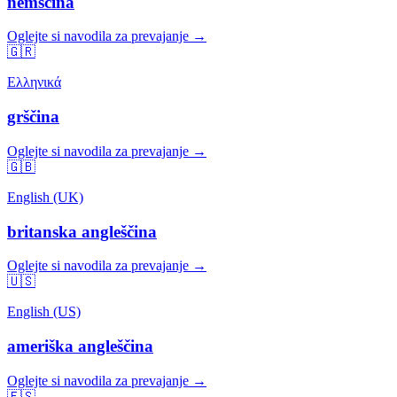
nemščina
Oglejte si navodila za prevajanje →
🇬🇷
Ελληνικά
grščina
Oglejte si navodila za prevajanje →
🇬🇧
English (UK)
britanska angleščina
Oglejte si navodila za prevajanje →
🇺🇸
English (US)
ameriška angleščina
Oglejte si navodila za prevajanje →
🇪🇸