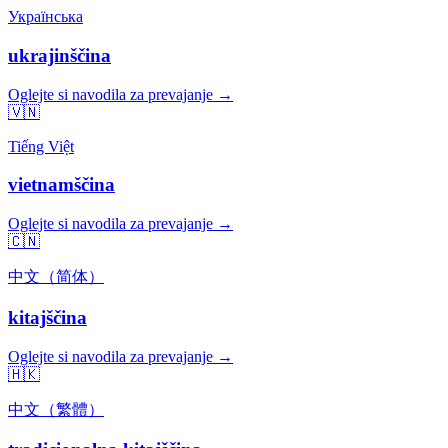
Українська
ukrajinščina
Oglejte si navodila za prevajanje →
🇻🇳
Tiếng Việt
vietnamščina
Oglejte si navodila za prevajanje →
🇨🇳
中文（简体）
kitajščina
Oglejte si navodila za prevajanje →
🇭🇰
中文（繁體）