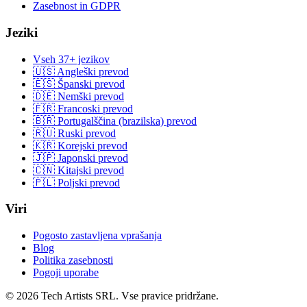
Zasebnost in GDPR
Jeziki
Vseh 37+ jezikov
🇺🇸 Angleški prevod
🇪🇸 Španski prevod
🇩🇪 Nemški prevod
🇫🇷 Francoski prevod
🇧🇷 Portugalščina (brazilska) prevod
🇷🇺 Ruski prevod
🇰🇷 Korejski prevod
🇯🇵 Japonski prevod
🇨🇳 Kitajski prevod
🇵🇱 Poljski prevod
Viri
Pogosto zastavljena vprašanja
Blog
Politika zasebnosti
Pogoji uporabe
© 2026 Tech Artists SRL. Vse pravice pridržane.