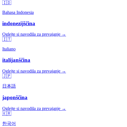
🇮🇩
Bahasa Indonesia
indonezijščina
Oglejte si navodila za prevajanje →
🇮🇹
Italiano
italijanščina
Oglejte si navodila za prevajanje →
🇯🇵
日本語
japonščina
Oglejte si navodila za prevajanje →
🇰🇷
한국어