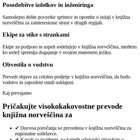
Posodobitve izdelkov in inženiringa
Samodejno delite povzetke sprintov in opombe o izdaji v knjižna
norveščina za zainteresirane strani v drugih regijah.
Ekipe za stike s strankami
Ekipe za podporo in uspeh sodelujejo v knjižna norveščina, medtem
ko sedež spremlja dogajanje v svojem maternem jeziku.
Obvestila o vodstvu
Prevedi objave za celotno podjetje v knjižna norveščina, da bodo
vodstvo in zaposleni ostali usklajeni.
Kaj prevajamo
Pričakujte visokokakovostne prevode
knjižna norveščina za
✔
Dnevna poročanja so prevedena v knjižna norveščina za
regionalne sodelavce.
✔
Kanali za incidente, na katerih odzivniki objavljajo v