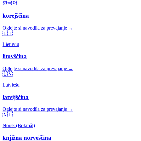
한국어
korejščina
Oglejte si navodila za prevajanje →
🇱🇹
Lietuvių
litovščina
Oglejte si navodila za prevajanje →
🇱🇻
Latviešu
latvijščina
Oglejte si navodila za prevajanje →
🇳🇴
Norsk (Bokmål)
knjižna norveščina