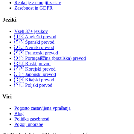
Reakcije z emojiji zastav
Zasebnost in GDPR
Jeziki
Vseh 37+ jezikov
🇺🇸 Angleški prevod
🇪🇸 Španski prevod
🇩🇪 Nemški prevod
🇫🇷 Francoski prevod
🇧🇷 Portugalščina (brazilska) prevod
🇷🇺 Ruski prevod
🇰🇷 Korejski prevod
🇯🇵 Japonski prevod
🇨🇳 Kitajski prevod
🇵🇱 Poljski prevod
Viri
Pogosto zastavljena vprašanja
Blog
Politika zasebnosti
Pogoji uporabe