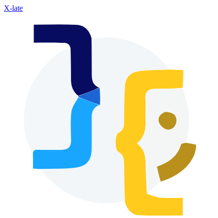
X-late