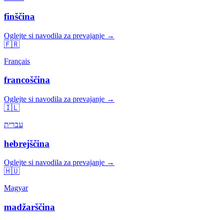
finščina
Oglejte si navodila za prevajanje →
🇫🇷
Français
francoščina
Oglejte si navodila za prevajanje →
🇮🇱
עברית
hebrejščina
Oglejte si navodila za prevajanje →
🇭🇺
Magyar
madžarščina