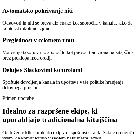
Avtomatsko pokrivanje niti
Odgovori in niti se prevajajo enako kot sporočila v kanalu, tako da
kontekst nikoli ne izgine.
Preglednost v celotnem timu
Vsi vidijo tako izvirno sporočilo kot prevod tradicionalna kitajščina
brez preklopa med orodji.
Deluje s Slackovimi kontrolami
Spoštuje dovoljenja kanala in upošteva vaše politike hranjenja
delovnega prostora.
Primeri uporabe
Idealno za razpršene ekipe, ki
uporabljajo tradicionalna kitajščina
Od inženirskih skupin do ekip za uspešnost strank, X-late omogoča
vsem, da komunicirajo v svojem najljubšem jeziku.