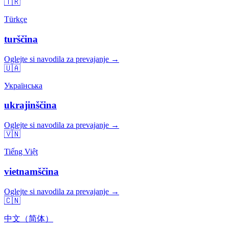
🇹🇷
Türkçe
turščina
Oglejte si navodila za prevajanje →
🇺🇦
Українська
ukrajinščina
Oglejte si navodila za prevajanje →
🇻🇳
Tiếng Việt
vietnamščina
Oglejte si navodila za prevajanje →
🇨🇳
中文（简体）