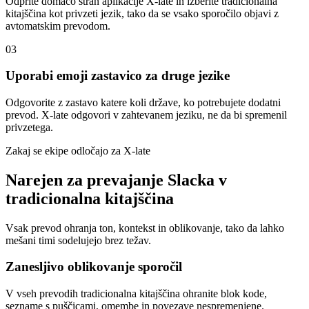
Odprite domačo stran aplikacije X-late in izberite tradicionalna
kitajščina kot privzeti jezik, tako da se vsako sporočilo objavi z
avtomatskim prevodom.
03
Uporabi emoji zastavico za druge jezike
Odgovorite z zastavo katere koli države, ko potrebujete dodatni
prevod. X-late odgovori v zahtevanem jeziku, ne da bi spremenil
privzetega.
Zakaj se ekipe odločajo za X-late
Narejen za prevajanje Slacka v
tradicionalna kitajščina
Vsak prevod ohranja ton, kontekst in oblikovanje, tako da lahko
mešani timi sodelujejo brez težav.
Zanesljivo oblikovanje sporočil
V vseh prevodih tradicionalna kitajščina ohranite blok kode,
sezname s puščicami, omembe in povezave nespremenjene.