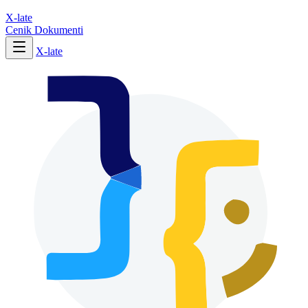
X-late
Cenik
Dokumenti
X-late