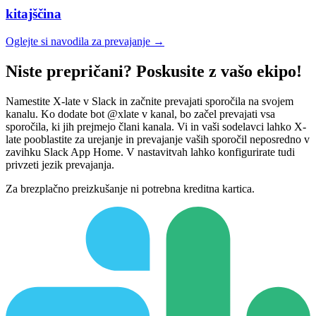
kitajščina
Oglejte si navodila za prevajanje →
Niste prepričani? Poskusite z vašo ekipo!
Namestite X-late v Slack in začnite prevajati sporočila na svojem
kanalu. Ko dodate bot @xlate v kanal, bo začel prevajati vsa
sporočila, ki jih prejmejo člani kanala. Vi in vaši sodelavci lahko X-
late pooblastite za urejanje in prevajanje vaših sporočil neposredno v
zavihku Slack App Home. V nastavitvah lahko konfigurirate tudi
privzeti jezik prevajanja.
Za brezplačno preizkušanje ni potrebna kreditna kartica.