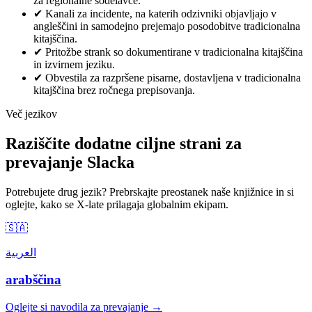
za regionalne sodelavce.
✔
Kanali za incidente, na katerih odzivniki objavljajo v
angleščini in samodejno prejemajo posodobitve tradicionalna
kitajščina.
✔
Pritožbe strank so dokumentirane v tradicionalna kitajščina
in izvirnem jeziku.
✔
Obvestila za razpršene pisarne, dostavljena v tradicionalna
kitajščina brez ročnega prepisovanja.
Več jezikov
Raziščite dodatne ciljne strani za
prevajanje Slacka
Potrebujete drug jezik? Prebrskajte preostanek naše knjižnice in si
oglejte, kako se X-late prilagaja globalnim ekipam.
🇸🇦
العربية
arabščina
Oglejte si navodila za prevajanje →