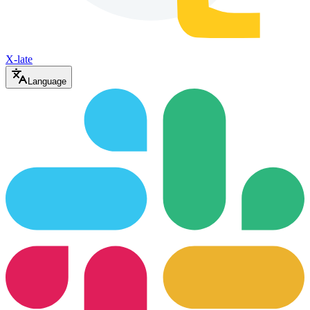
X-late
Language