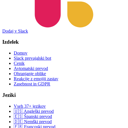
Dodaj v Slack
Izdelek
Domov
Slack prevajalski bot
Cenik
Avtomatski prevod
Ohranjanje oblike
Reakcije z emojiji zastav
Zasebnost in GDPR
Jeziki
Vseh 37+ jezikov
🇺🇸 Angleški prevod
🇪🇸 Španski prevod
🇩🇪 Nemški prevod
🇫🇷 Francoski prevod