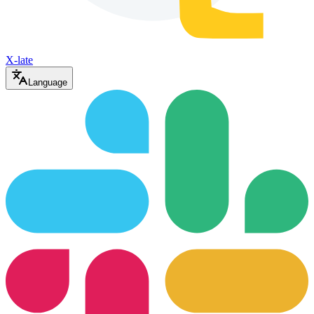
X-late
Language