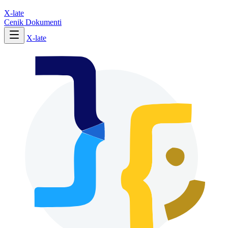
X-late
Cenik
Dokumenti
X-late