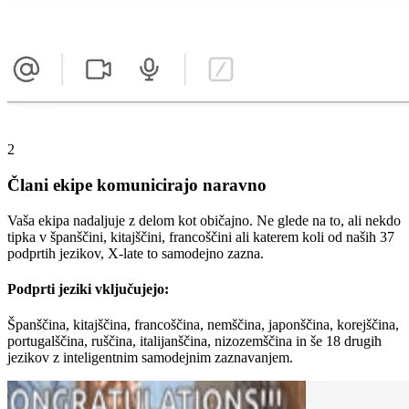
2
Člani ekipe komunicirajo naravno
Vaša ekipa nadaljuje z delom kot običajno. Ne glede na to, ali nekdo
tipka v španščini, kitajščini, francoščini ali katerem koli od naših 37
podprtih jezikov, X-late to samodejno zazna.
Podprti jeziki vključujejo:
Španščina, kitajščina, francoščina, nemščina, japonščina, korejščina,
portugalščina, ruščina, italijanščina, nizozemščina in še 18 drugih
jezikov z inteligentnim samodejnim zaznavanjem.