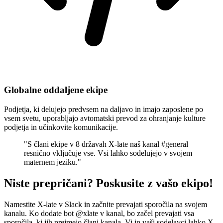
Globalne oddaljene ekipe
Podjetja, ki delujejo predvsem na daljavo in imajo zaposlene po
vsem svetu, uporabljajo avtomatski prevod za ohranjanje kulture
podjetja in učinkovite komunikacije.
"S člani ekipe v 8 državah X-late naš kanal #general
resnično vključuje vse. Vsi lahko sodelujejo v svojem
maternem jeziku."
Niste prepričani? Poskusite z vašo ekipo!
Namestite X-late v Slack in začnite prevajati sporočila na svojem
kanalu. Ko dodate bot @xlate v kanal, bo začel prevajati vsa
sporočila, ki jih prejmejo člani kanala. Vi in vaši sodelavci lahko X-