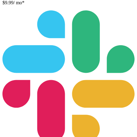
$9.99
/ mo*