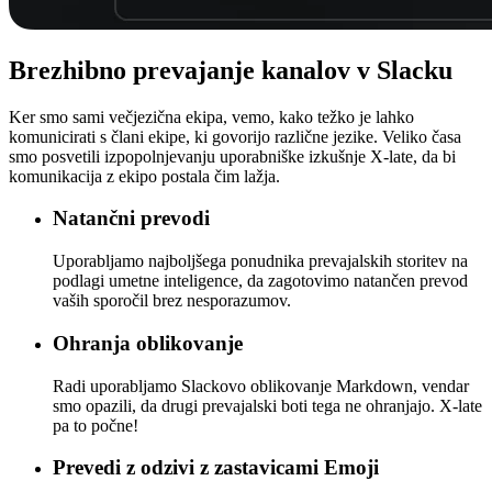
Brezhibno
prevajanje kanalov v Slacku
Ker smo sami večjezična ekipa, vemo, kako težko je lahko
komunicirati s člani ekipe, ki govorijo različne jezike. Veliko časa
smo posvetili izpopolnjevanju uporabniške izkušnje X-late, da bi
komunikacija z ekipo postala čim lažja.
Natančni prevodi
Uporabljamo najboljšega ponudnika prevajalskih storitev na
podlagi umetne inteligence, da zagotovimo natančen prevod
vaših sporočil brez nesporazumov.
Ohranja oblikovanje
Radi uporabljamo Slackovo oblikovanje Markdown, vendar
smo opazili, da drugi prevajalski boti tega ne ohranjajo. X-late
pa to počne!
Prevedi z odzivi z zastavicami Emoji