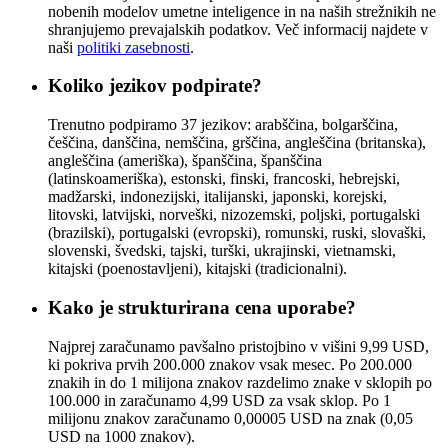
nobenih modelov umetne inteligence in na naših strežnikih ne
shranjujemo prevajalskih podatkov. Več informacij najdete v
naši
politiki zasebnosti
.
Koliko jezikov podpirate?
Trenutno podpiramo 37 jezikov: arabščina, bolgarščina,
češčina, danščina, nemščina, grščina, angleščina (britanska),
angleščina (ameriška), španščina, španščina
(latinskoameriška), estonski, finski, francoski, hebrejski,
madžarski, indonezijski, italijanski, japonski, korejski,
litovski, latvijski, norveški, nizozemski, poljski, portugalski
(brazilski), portugalski (evropski), romunski, ruski, slovaški,
slovenski, švedski, tajski, turški, ukrajinski, vietnamski,
kitajski (poenostavljeni), kitajski (tradicionalni).
Kako je strukturirana cena uporabe?
Najprej zaračunamo pavšalno pristojbino v višini 9,99 USD,
ki pokriva prvih 200.000 znakov vsak mesec. Po 200.000
znakih in do 1 milijona znakov razdelimo znake v sklopih po
100.000 in zaračunamo 4,99 USD za vsak sklop. Po 1
milijonu znakov zaračunamo 0,00005 USD na znak (0,05
USD na 1000 znakov).