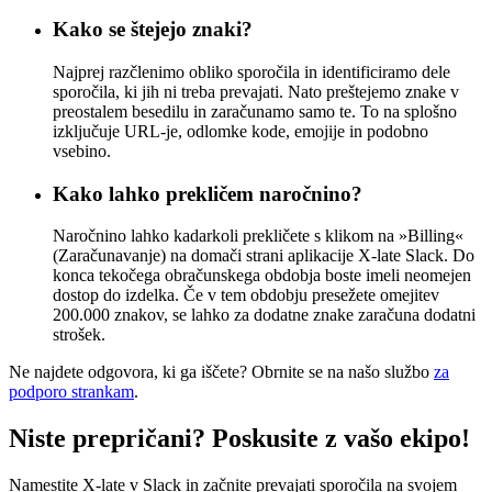
Kako se štejejo znaki?
Najprej razčlenimo obliko sporočila in identificiramo dele
sporočila, ki jih ni treba prevajati. Nato preštejemo znake v
preostalem besedilu in zaračunamo samo te. To na splošno
izključuje URL-je, odlomke kode, emojije in podobno
vsebino.
Kako lahko prekličem naročnino?
Naročnino lahko kadarkoli prekličete s klikom na »Billing«
(Zaračunavanje) na domači strani aplikacije X-late Slack. Do
konca tekočega obračunskega obdobja boste imeli neomejen
dostop do izdelka. Če v tem obdobju presežete omejitev
200.000 znakov, se lahko za dodatne znake zaračuna dodatni
strošek.
Ne najdete odgovora, ki ga iščete? Obrnite se na našo službo
za
podporo strankam
.
Niste prepričani? Poskusite z vašo ekipo!
Namestite X-late v Slack in začnite prevajati sporočila na svojem