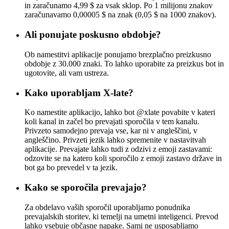
in zaračunamo 4,99 $ za vsak sklop. Po 1 milijonu znakov
zaračunavamo 0,00005 $ na znak (0,05 $ na 1000 znakov).
Ali ponujate poskusno obdobje?
Ob namestitvi aplikacije ponujamo brezplačno preizkusno
obdobje z 30.000 znaki. To lahko uporabite za preizkus bot in
ugotovite, ali vam ustreza.
Kako uporabljam X-late?
Ko namestite aplikacijo, lahko bot @xlate povabite v kateri
koli kanal in začel bo prevajati sporočila v tem kanalu.
Privzeto samodejno prevaja vse, kar ni v angleščini, v
angleščino. Privzeti jezik lahko spremenite v nastavitvah
aplikacije. Prevajate lahko tudi z odzivi z emoji zastavami:
odzovite se na katero koli sporočilo z emoji zastavo države in
bot ga bo prevedel v ta jezik.
Kako se sporočila prevajajo?
Za obdelavo vaših sporočil uporabljamo ponudnika
prevajalskih storitev, ki temelji na umetni inteligenci. Prevod
lahko vsebuje občasne napake. Sami ne usposabljamo