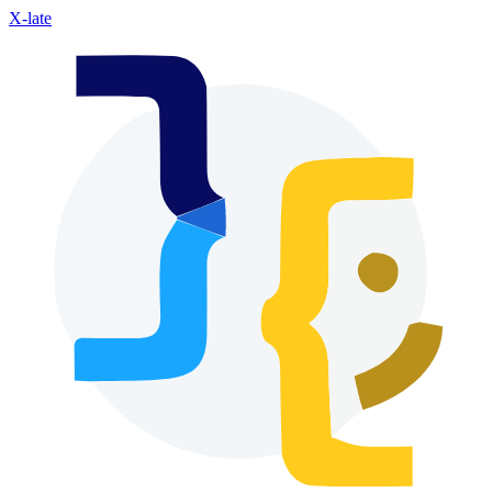
X-late