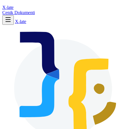
X-late
Cenik
Dokumenti
X-late