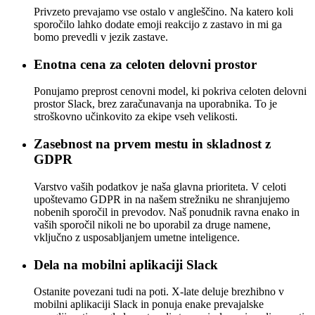
Privzeto prevajamo vse ostalo v angleščino. Na katero koli
sporočilo lahko dodate emoji reakcijo z zastavo in mi ga
bomo prevedli v jezik zastave.
Enotna cena za celoten delovni prostor
Ponujamo preprost cenovni model, ki pokriva celoten delovni
prostor Slack, brez zaračunavanja na uporabnika. To je
stroškovno učinkovito za ekipe vseh velikosti.
Zasebnost na prvem mestu in skladnost z
GDPR
Varstvo vaših podatkov je naša glavna prioriteta. V celoti
upoštevamo GDPR in na našem strežniku ne shranjujemo
nobenih sporočil in prevodov. Naš ponudnik ravna enako in
vaših sporočil nikoli ne bo uporabil za druge namene,
vključno z usposabljanjem umetne inteligence.
Dela na mobilni aplikaciji Slack
Ostanite povezani tudi na poti. X-late deluje brezhibno v
mobilni aplikaciji Slack in ponuja enake prevajalske