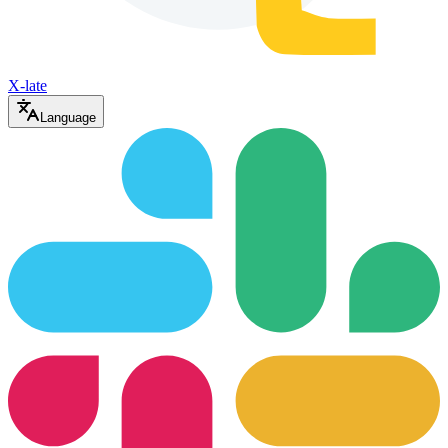
X-late
Language