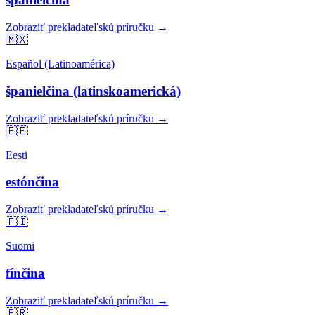
Zobraziť prekladateľskú príručku →
🇲🇽
Español (Latinoamérica)
španielčina (latinskoamerická)
Zobraziť prekladateľskú príručku →
🇪🇪
Eesti
estónčina
Zobraziť prekladateľskú príručku →
🇫🇮
Suomi
fínčina
Zobraziť prekladateľskú príručku →
🇫🇷