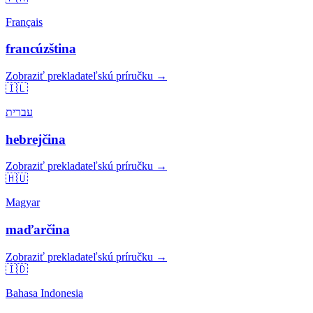
Français
francúzština
Zobraziť prekladateľskú príručku →
🇮🇱
עברית
hebrejčina
Zobraziť prekladateľskú príručku →
🇭🇺
Magyar
maďarčina
Zobraziť prekladateľskú príručku →
🇮🇩
Bahasa Indonesia