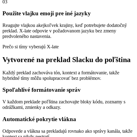
03
Použite vlajku emoji pre iné jazyky
Reagujte vlajkou akejkoľvek krajiny, keď potrebujete dodatočný
preklad. X-late odpovie v požadovanom jazyku bez zmeny
predvoleného nastavenia.
Prečo si tímy vyberajú X-late
Vytvorené na preklad Slacku do poľština
Každý preklad zachováva tón, kontext a formátovanie, takže
hybridné tímy môžu spolupracovať bez problémov.
Spoľahlivé formátovanie správ
V každom preklade poľština zachovajte bloky kódu, zoznamy s
odrážkami, zmienky a odkazy.
Automatické pokrytie vlákna
Odpovede a vlákna sa prekladajú rovnako ako správy kanála, takže
kontext sa nikdy nestratí.