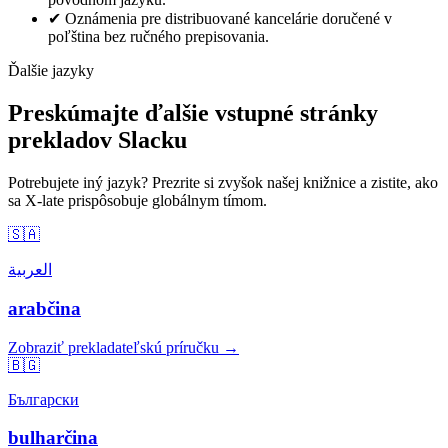
✔
Oznámenia pre distribuované kancelárie doručené v
poľština bez ručného prepisovania.
Ďalšie jazyky
Preskúmajte ďalšie vstupné stránky
prekladov Slacku
Potrebujete iný jazyk? Prezrite si zvyšok našej knižnice a zistite, ako
sa X-late prispôsobuje globálnym tímom.
🇸🇦
العربية
arabčina
Zobraziť prekladateľskú príručku →
🇧🇬
Български
bulharčina