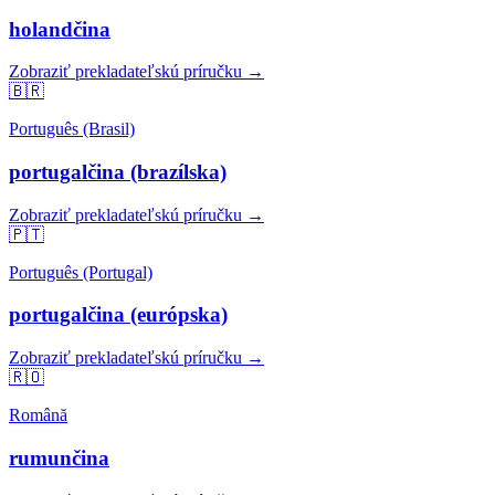
holandčina
Zobraziť prekladateľskú príručku →
🇧🇷
Português (Brasil)
portugalčina (brazílska)
Zobraziť prekladateľskú príručku →
🇵🇹
Português (Portugal)
portugalčina (európska)
Zobraziť prekladateľskú príručku →
🇷🇴
Română
rumunčina