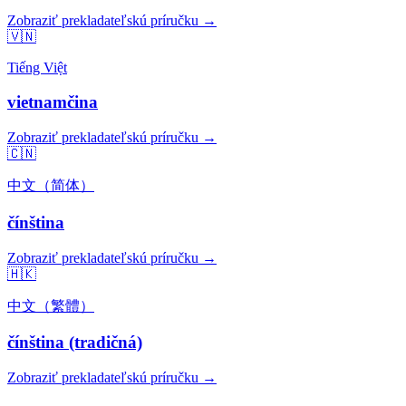
Zobraziť prekladateľskú príručku →
🇻🇳
Tiếng Việt
vietnamčina
Zobraziť prekladateľskú príručku →
🇨🇳
中文（简体）
čínština
Zobraziť prekladateľskú príručku →
🇭🇰
中文（繁體）
čínština (tradičná)
Zobraziť prekladateľskú príručku →