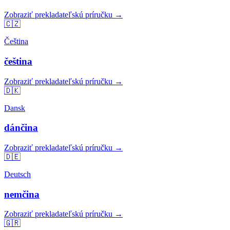
Zobraziť prekladateľskú príručku →
🇨🇿
Čeština
čeština
Zobraziť prekladateľskú príručku →
🇩🇰
Dansk
dánčina
Zobraziť prekladateľskú príručku →
🇩🇪
Deutsch
nemčina
Zobraziť prekladateľskú príručku →
🇬🇷