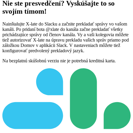
Nie ste presvedčení? Vyskúšajte to so
svojím tímom!
Nainštalujte X-late do Slacku a začnite prekladať správy vo vašom
kanáli. Po pridaní bota @xlate do kanála začne prekladať všetky
prichádzajúce správy od členov kanála. Vy a vaši kolegovia môžete
tiež autorizovať X-late na úpravu prekladu vašich správ priamo pod
záložkou Domov v aplikácii Slack. V nastaveniach môžete tiež
konfigurovať predvolený prekladový jazyk.
Na bezplatnú skúšobnú verziu nie je potrebná kreditná karta.