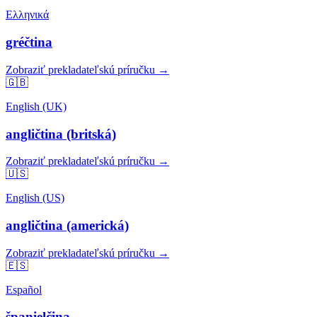
Ελληνικά
gréčtina
Zobraziť prekladateľskú príručku →
🇬🇧
English (UK)
angličtina (britská)
Zobraziť prekladateľskú príručku →
🇺🇸
English (US)
angličtina (americká)
Zobraziť prekladateľskú príručku →
🇪🇸
Español
španielčina