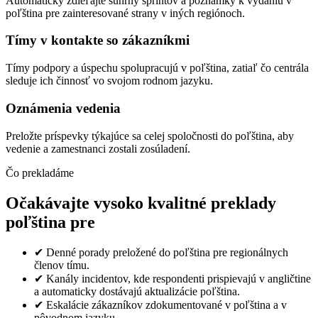
Automaticky zdieľajte súhrny sprintov a poznámky k vydaniu v
poľština pre zainteresované strany v iných regiónoch.
Tímy v kontakte so zákazníkmi
Tímy podpory a úspechu spolupracujú v poľština, zatiaľ čo centrála
sleduje ich činnosť vo svojom rodnom jazyku.
Oznámenia vedenia
Preložte príspevky týkajúce sa celej spoločnosti do poľština, aby
vedenie a zamestnanci zostali zosúladení.
Čo prekladáme
Očakávajte vysoko kvalitné preklady
poľština pre
✔
Denné porady preložené do poľština pre regionálnych
členov tímu.
✔
Kanály incidentov, kde respondenti prispievajú v angličtine
a automaticky dostávajú aktualizácie poľština.
✔
Eskalácie zákazníkov zdokumentované v poľština a v
pôvodnom jazyku.