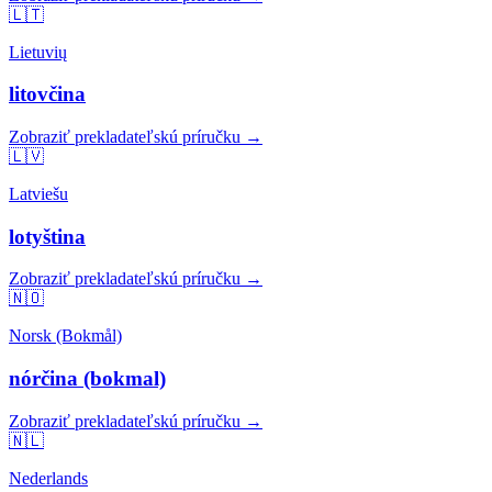
🇱🇹
Lietuvių
litovčina
Zobraziť prekladateľskú príručku →
🇱🇻
Latviešu
lotyština
Zobraziť prekladateľskú príručku →
🇳🇴
Norsk (Bokmål)
nórčina (bokmal)
Zobraziť prekladateľskú príručku →
🇳🇱
Nederlands