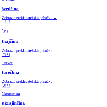
švédčina
Zobraziť prekladateľskú príručku →
🇹🇭
ไทย
thajčina
Zobraziť prekladateľskú príručku →
🇹🇷
Türkçe
turečtina
Zobraziť prekladateľskú príručku →
🇺🇦
Українська
ukrajinčina