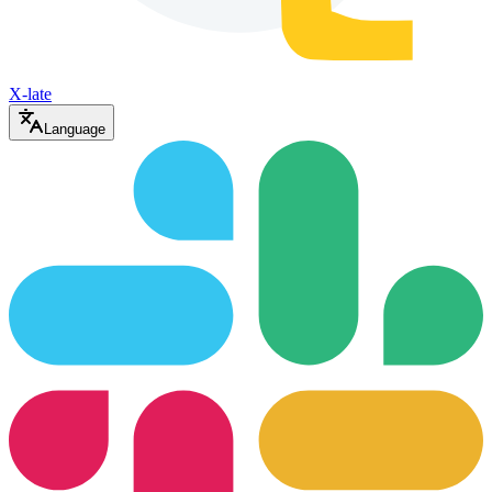
X-late
Language