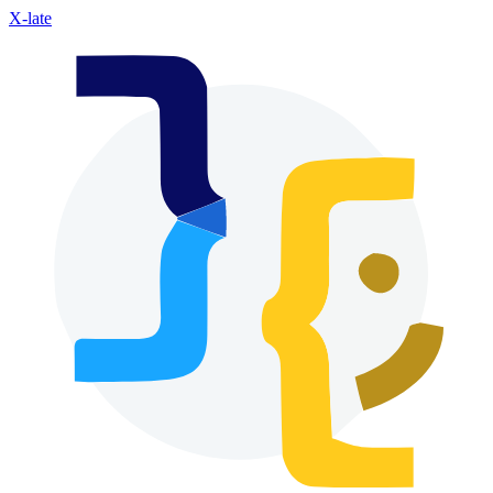
X-late