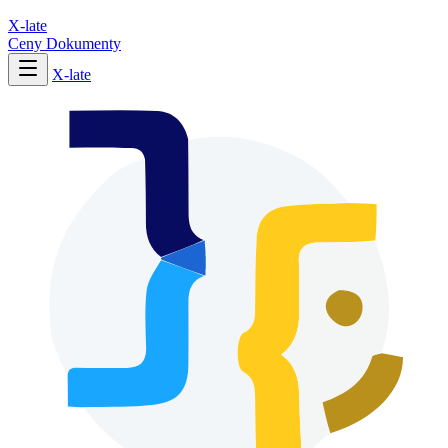
X-late
Ceny
Dokumenty
X-late