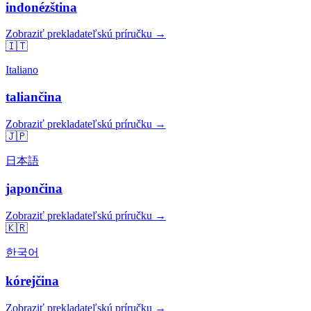
indonézština
Zobraziť prekladateľskú príručku →
🇮🇹
Italiano
taliančina
Zobraziť prekladateľskú príručku →
🇯🇵
日本語
japončina
Zobraziť prekladateľskú príručku →
🇰🇷
한국어
kórejčina
Zobraziť prekladateľskú príručku →