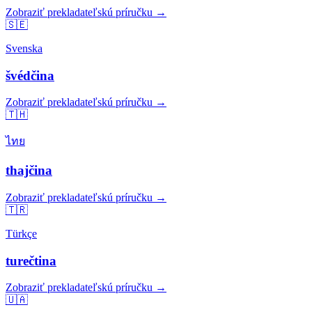
Zobraziť prekladateľskú príručku →
🇸🇪
Svenska
švédčina
Zobraziť prekladateľskú príručku →
🇹🇭
ไทย
thajčina
Zobraziť prekladateľskú príručku →
🇹🇷
Türkçe
turečtina
Zobraziť prekladateľskú príručku →
🇺🇦