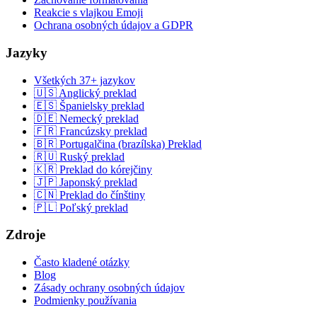
Reakcie s vlajkou Emoji
Ochrana osobných údajov a GDPR
Jazyky
Všetkých 37+ jazykov
🇺🇸 Anglický preklad
🇪🇸 Španielsky preklad
🇩🇪 Nemecký preklad
🇫🇷 Francúzsky preklad
🇧🇷 Portugalčina (brazílska) Preklad
🇷🇺 Ruský preklad
🇰🇷 Preklad do kórejčiny
🇯🇵 Japonský preklad
🇨🇳 Preklad do čínštiny
🇵🇱 Poľský preklad
Zdroje
Často kladené otázky
Blog
Zásady ochrany osobných údajov
Podmienky používania