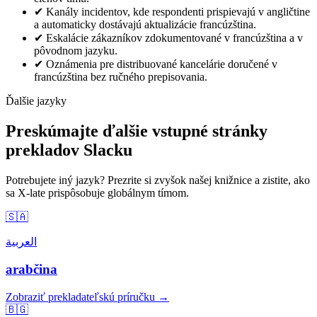
✔
Kanály incidentov, kde respondenti prispievajú v angličtine
a automaticky dostávajú aktualizácie francúzština.
✔
Eskalácie zákazníkov zdokumentované v francúzština a v
pôvodnom jazyku.
✔
Oznámenia pre distribuované kancelárie doručené v
francúzština bez ručného prepisovania.
Ďalšie jazyky
Preskúmajte ďalšie vstupné stránky
prekladov Slacku
Potrebujete iný jazyk? Prezrite si zvyšok našej knižnice a zistite, ako
sa X-late prispôsobuje globálnym tímom.
🇸🇦
العربية
arabčina
Zobraziť prekladateľskú príručku →
🇧🇬