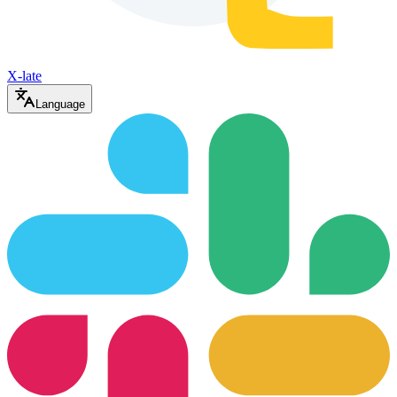
X-late
Language