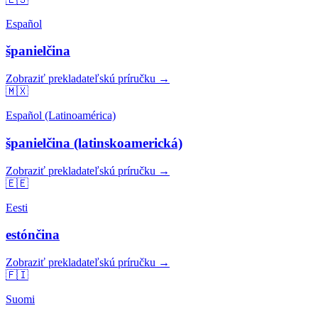
Español
španielčina
Zobraziť prekladateľskú príručku →
🇲🇽
Español (Latinoamérica)
španielčina (latinskoamerická)
Zobraziť prekladateľskú príručku →
🇪🇪
Eesti
estónčina
Zobraziť prekladateľskú príručku →
🇫🇮
Suomi