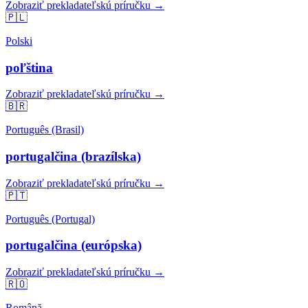
Zobraziť prekladateľskú príručku →
🇵🇱
Polski
poľština
Zobraziť prekladateľskú príručku →
🇧🇷
Português (Brasil)
portugalčina (brazílska)
Zobraziť prekladateľskú príručku →
🇵🇹
Português (Portugal)
portugalčina (európska)
Zobraziť prekladateľskú príručku →
🇷🇴
Română