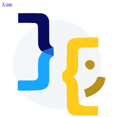
X-late