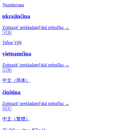
Українська
ukrajinčina
Zobraziť prekladateľskú príručku →
🇻🇳
Tiếng Việt
vietnamčina
Zobraziť prekladateľskú príručku →
🇨🇳
中文（简体）
čínština
Zobraziť prekladateľskú príručku →
🇭🇰
中文（繁體）