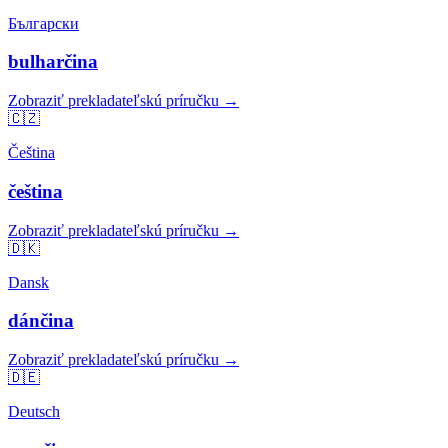
Български
bulharčina
Zobraziť prekladateľskú príručku →
🇨🇿
Čeština
čeština
Zobraziť prekladateľskú príručku →
🇩🇰
Dansk
dánčina
Zobraziť prekladateľskú príručku →
🇩🇪
Deutsch