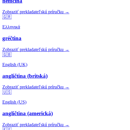
nemčina
Zobraziť prekladateľskú príručku →
🇬🇷
Ελληνικά
gréčtina
Zobraziť prekladateľskú príručku →
🇬🇧
English (UK)
angličtina (britská)
Zobraziť prekladateľskú príručku →
🇺🇸
English (US)
angličtina (americká)
Zobraziť prekladateľskú príručku →
🇪🇸