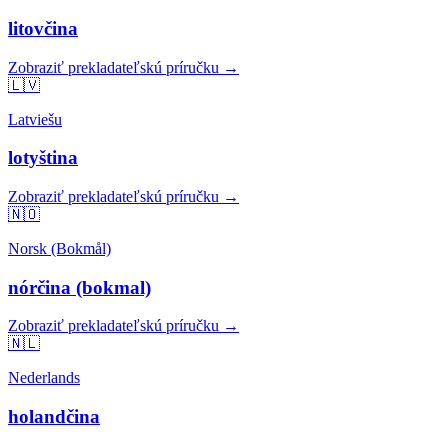
litovčina
Zobraziť prekladateľskú príručku →
🇱🇻
Latviešu
lotyština
Zobraziť prekladateľskú príručku →
🇳🇴
Norsk (Bokmål)
nórčina (bokmal)
Zobraziť prekladateľskú príručku →
🇳🇱
Nederlands
holandčina