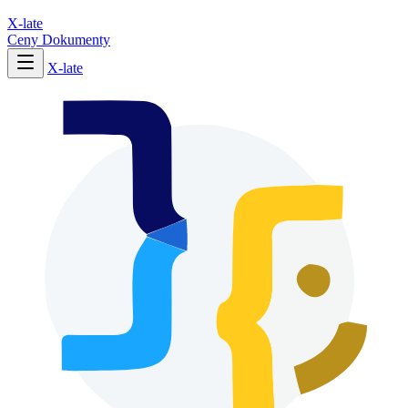
X-late
Ceny
Dokumenty
X-late