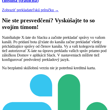
čínština (tradičná)
Zobraziť prekladateľskú príručku →
Nie ste presvedčení? Vyskúšajte to so
svojím tímom!
Nainštalujte X-late do Slacku a začnite prekladať správy vo vašom
kanáli. Po pridaní bota @xlate do kanála začne prekladať všetky
prichádzajúce správy od členov kanála. Vy a vaši kolegovia môžete
tiež autorizovať X-late na úpravu prekladu vašich správ priamo pod
záložkou Domov v aplikácii Slack. V nastaveniach môžete tiež
konfigurovať predvolený prekladový jazyk.
Na bezplatnú skúšobnú verziu nie je potrebná kreditná karta.