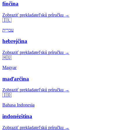
fínčina
Zobraziť prekladateľskú príručku →
🇮🇱
עברית
hebrejčina
Zobraziť prekladateľskú príručku →
🇭🇺
Magyar
maďarčina
Zobraziť prekladateľskú príručku →
🇮🇩
Bahasa Indonesia
indonézština
Zobraziť prekladateľskú príručku →