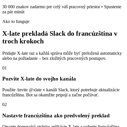
30 000 znakov zadarmo pre celý váš pracovný priestor • Spustenie
za pár minút
Ako to funguje
X-late prekladá Slack do francúzština v
troch krokoch
Pridajte X-late raz a každá správa môže byť preložená automaticky
alebo na požiadanie – bez zložitých pracovných postupov.
01
Pozvite X-late do svojho kanála
Použite /invite @xlate v kanáli Slack, ktorý potrebuje aktualizácie
francúzština. Bot sa okamžite pripojí a začne počúvať.
02
Nastavte francúzština ako predvolený preklad
Otvorte domovskú stránku aplikácie X-late a vyberte francúzština