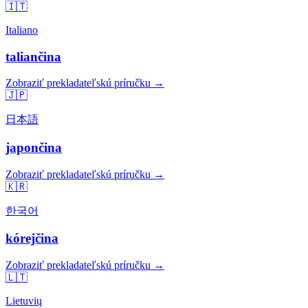
🇮🇹
Italiano
taliančina
Zobraziť prekladateľskú príručku →
🇯🇵
日本語
japončina
Zobraziť prekladateľskú príručku →
🇰🇷
한국어
kórejčina
Zobraziť prekladateľskú príručku →
🇱🇹
Lietuvių