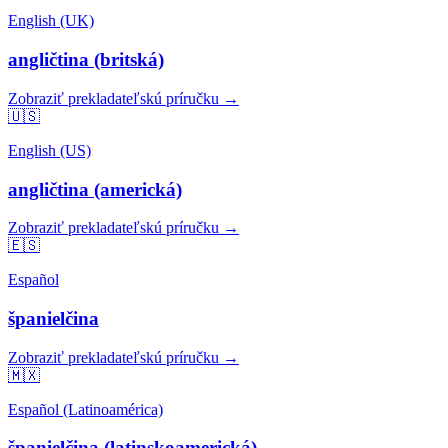
English (UK)
angličtina (britská)
Zobraziť prekladateľskú príručku →
🇺🇸
English (US)
angličtina (americká)
Zobraziť prekladateľskú príručku →
🇪🇸
Español
španielčina
Zobraziť prekladateľskú príručku →
🇲🇽
Español (Latinoamérica)
španielčina (latinskoamerická)