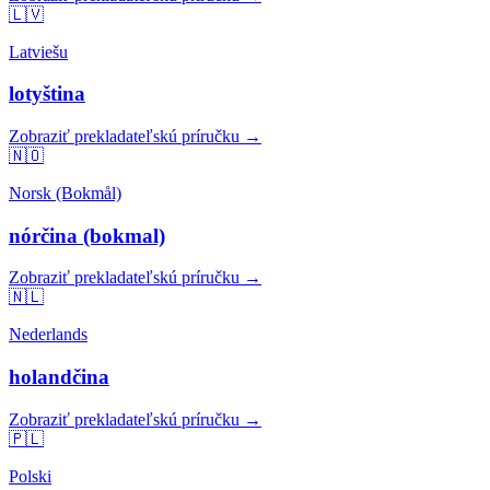
🇱🇻
Latviešu
lotyština
Zobraziť prekladateľskú príručku →
🇳🇴
Norsk (Bokmål)
nórčina (bokmal)
Zobraziť prekladateľskú príručku →
🇳🇱
Nederlands
holandčina
Zobraziť prekladateľskú príručku →
🇵🇱
Polski