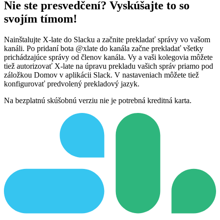
Nie ste presvedčení? Vyskúšajte to so
svojím tímom!
Nainštalujte X-late do Slacku a začnite prekladať správy vo vašom
kanáli. Po pridaní bota @xlate do kanála začne prekladať všetky
prichádzajúce správy od členov kanála. Vy a vaši kolegovia môžete
tiež autorizovať X-late na úpravu prekladu vašich správ priamo pod
záložkou Domov v aplikácii Slack. V nastaveniach môžete tiež
konfigurovať predvolený prekladový jazyk.
Na bezplatnú skúšobnú verziu nie je potrebná kreditná karta.