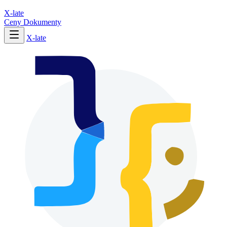
X-late
Ceny
Dokumenty
X-late