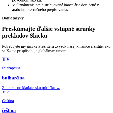
pôvodnom jazyku.
✔
Oznámenia pre distribuované kancelárie doručené v
arabčina bez ručného prepisovania.
Ďalšie jazyky
Preskúmajte ďalšie vstupné stránky
prekladov Slacku
Potrebujete iný jazyk? Prezrite si zvyšok našej knižnice a zistite, ako
sa X-late prispôsobuje globálnym tímom.
🇧🇬
Български
bulharčina
Zobraziť prekladateľskú príručku →
🇨🇿
Čeština
čeština