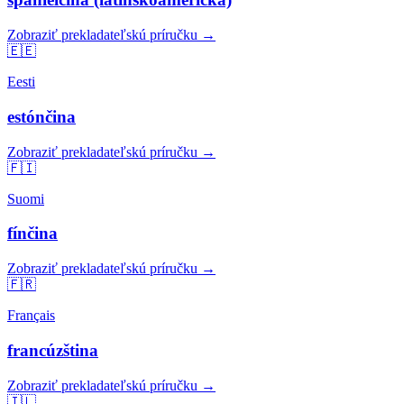
Zobraziť prekladateľskú príručku →
🇪🇪
Eesti
estónčina
Zobraziť prekladateľskú príručku →
🇫🇮
Suomi
fínčina
Zobraziť prekladateľskú príručku →
🇫🇷
Français
francúzština
Zobraziť prekladateľskú príručku →
🇮🇱