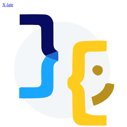
X-late