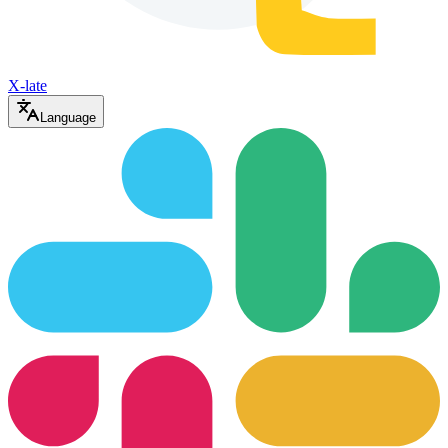
X-late
Language