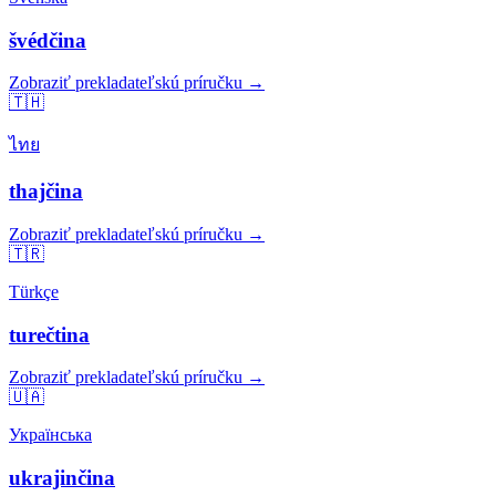
švédčina
Zobraziť prekladateľskú príručku →
🇹🇭
ไทย
thajčina
Zobraziť prekladateľskú príručku →
🇹🇷
Türkçe
turečtina
Zobraziť prekladateľskú príručku →
🇺🇦
Українська
ukrajinčina