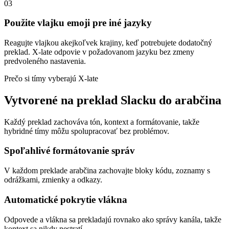
03
Použite vlajku emoji pre iné jazyky
Reagujte vlajkou akejkoľvek krajiny, keď potrebujete dodatočný
preklad. X-late odpovie v požadovanom jazyku bez zmeny
predvoleného nastavenia.
Prečo si tímy vyberajú X-late
Vytvorené na preklad Slacku do arabčina
Každý preklad zachováva tón, kontext a formátovanie, takže
hybridné tímy môžu spolupracovať bez problémov.
Spoľahlivé formátovanie správ
V každom preklade arabčina zachovajte bloky kódu, zoznamy s
odrážkami, zmienky a odkazy.
Automatické pokrytie vlákna
Odpovede a vlákna sa prekladajú rovnako ako správy kanála, takže
kontext sa nikdy nestratí.