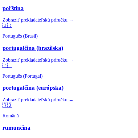
poľština
Zobraziť prekladateľskú príručku →
🇧🇷
Português (Brasil)
portugalčina (brazílska)
Zobraziť prekladateľskú príručku →
🇵🇹
Português (Portugal)
portugalčina (európska)
Zobraziť prekladateľskú príručku →
🇷🇴
Română
rumunčina