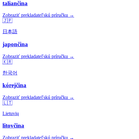
taliančina
Zobraziť prekladateľskú príručku →
🇯🇵
日本語
japončina
Zobraziť prekladateľskú príručku →
🇰🇷
한국어
kórejčina
Zobraziť prekladateľskú príručku →
🇱🇹
Lietuvių
litovčina
Zobraziť prekladateľskú príručku →