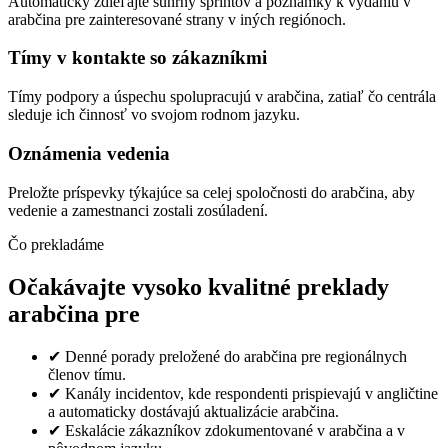
Automaticky zdieľajte súhrny sprintov a poznámky k vydaniu v
arabčina pre zainteresované strany v iných regiónoch.
Tímy v kontakte so zákazníkmi
Tímy podpory a úspechu spolupracujú v arabčina, zatiaľ čo centrála
sleduje ich činnosť vo svojom rodnom jazyku.
Oznámenia vedenia
Preložte príspevky týkajúce sa celej spoločnosti do arabčina, aby
vedenie a zamestnanci zostali zosúladení.
Čo prekladáme
Očakávajte vysoko kvalitné preklady
arabčina pre
✔
Denné porady preložené do arabčina pre regionálnych
členov tímu.
✔
Kanály incidentov, kde respondenti prispievajú v angličtine
a automaticky dostávajú aktualizácie arabčina.
✔
Eskalácie zákazníkov zdokumentované v arabčina a v