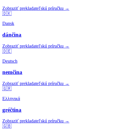
Zobraziť prekladateľskú príručku →
🇩🇰
Dansk
dánčina
Zobraziť prekladateľskú príručku →
🇩🇪
Deutsch
nemčina
Zobraziť prekladateľskú príručku →
🇬🇷
Ελληνικά
gréčtina
Zobraziť prekladateľskú príručku →
🇬🇧