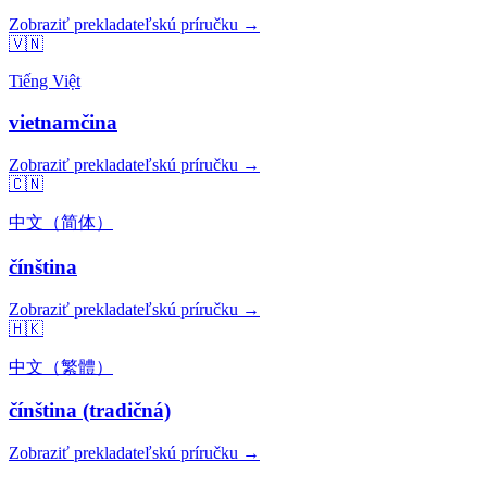
Zobraziť prekladateľskú príručku →
🇻🇳
Tiếng Việt
vietnamčina
Zobraziť prekladateľskú príručku →
🇨🇳
中文（简体）
čínština
Zobraziť prekladateľskú príručku →
🇭🇰
中文（繁體）
čínština (tradičná)
Zobraziť prekladateľskú príručku →