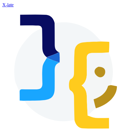
X-late