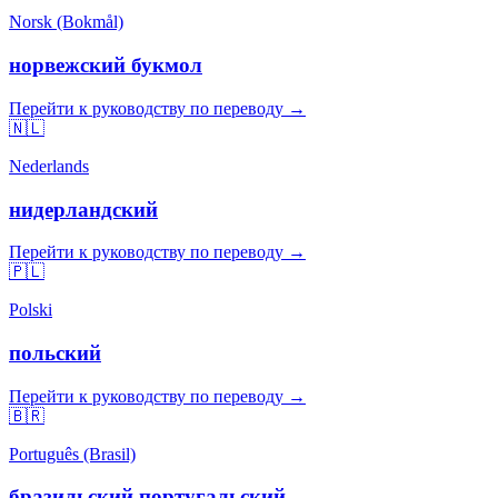
Norsk (Bokmål)
норвежский букмол
Перейти к руководству по переводу →
🇳🇱
Nederlands
нидерландский
Перейти к руководству по переводу →
🇵🇱
Polski
польский
Перейти к руководству по переводу →
🇧🇷
Português (Brasil)
бразильский португальский