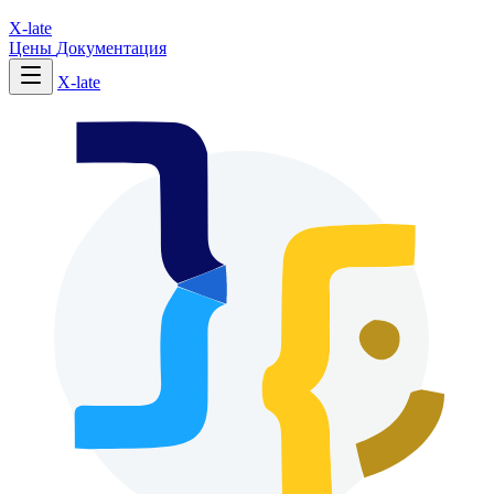
X-late
Цены
Документация
X-late