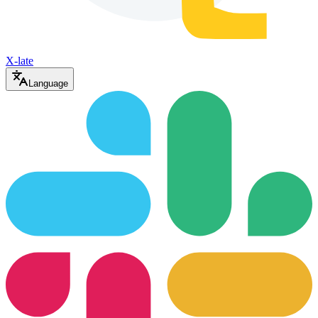
X-late
Language