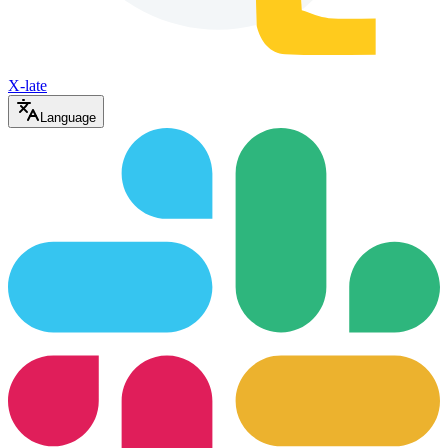
X-late
Language