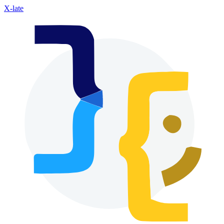
X-late