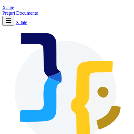
X-late
Prețuri
Documente
X-late