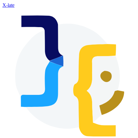
X-late