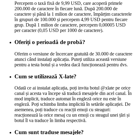
Percepem o taxă fixă de 9,99 USD, care acoperă primele
200.000 de caractere în fiecare lună. După 200.000 de
caractere și până la 1 milion de caractere, împărțim caracterele
în grupuri de 100.000 și percepem 4,99 USD pentru fiecare
grup. După 1 milion de caractere, percepem 0,00005 USD
per caracter (0,05 USD per 1000 de caractere).
Oferiți o perioadă de probă?
Oferim o versiune de încercare gratuită de 30.000 de caractere
atunci când instalați aplicația. Puteți utiliza această versiune
pentru a testa botul și a vedea dacă funcționează pentru dvs.
Cum se utilizează X-late?
Odată ce ai instalat aplicația, poți invita botul @xlate pe orice
canal și acesta va începe să traducă mesajele din acel canal. În
mod implicit, traduce automat în engleză orice nu este în
engleză. Poți schimba limba implicită în setările aplicației. De
asemenea, poți traduce cu reacții emoji cu steaguri:
reacționează la orice mesaj cu un emoji cu steagul unei țări și
botul îl va traduce în limba respectivă.
Cum sunt traduse mesajele?