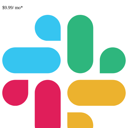
$9.99
/ mo*