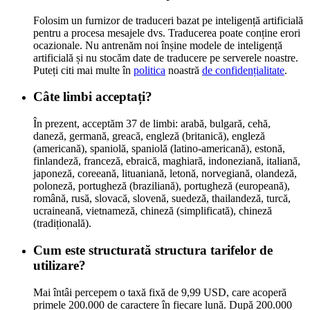
Folosim un furnizor de traduceri bazat pe inteligență artificială
pentru a procesa mesajele dvs. Traducerea poate conține erori
ocazionale. Nu antrenăm noi înșine modele de inteligență
artificială și nu stocăm date de traducere pe serverele noastre.
Puteți citi mai multe în
politica
noastră
de confidențialitate
.
Câte limbi acceptați?
În prezent, acceptăm 37 de limbi: arabă, bulgară, cehă,
daneză, germană, greacă, engleză (britanică), engleză
(americană), spaniolă, spaniolă (latino-americană), estonă,
finlandeză, franceză, ebraică, maghiară, indoneziană, italiană,
japoneză, coreeană, lituaniană, letonă, norvegiană, olandeză,
poloneză, portugheză (braziliană), portugheză (europeană),
română, rusă, slovacă, slovenă, suedeză, thailandeză, turcă,
ucraineană, vietnameză, chineză (simplificată), chineză
(tradițională).
Cum este structurată structura tarifelor de
utilizare?
Mai întâi percepem o taxă fixă de 9,99 USD, care acoperă
primele 200.000 de caractere în fiecare lună. După 200.000