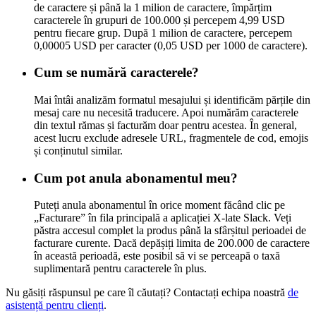
de caractere și până la 1 milion de caractere, împărțim
caracterele în grupuri de 100.000 și percepem 4,99 USD
pentru fiecare grup. După 1 milion de caractere, percepem
0,00005 USD per caracter (0,05 USD per 1000 de caractere).
Cum se numără caracterele?
Mai întâi analizăm formatul mesajului și identificăm părțile din
mesaj care nu necesită traducere. Apoi numărăm caracterele
din textul rămas și facturăm doar pentru acestea. În general,
acest lucru exclude adresele URL, fragmentele de cod, emojis
și conținutul similar.
Cum pot anula abonamentul meu?
Puteți anula abonamentul în orice moment făcând clic pe
„Facturare” în fila principală a aplicației X-late Slack. Veți
păstra accesul complet la produs până la sfârșitul perioadei de
facturare curente. Dacă depășiți limita de 200.000 de caractere
în această perioadă, este posibil să vi se perceapă o taxă
suplimentară pentru caracterele în plus.
Nu găsiți răspunsul pe care îl căutați? Contactați echipa noastră
de
asistență pentru clienți
.