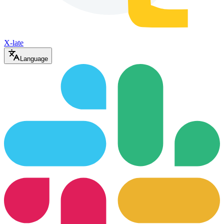
X-late
Language