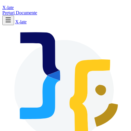
X-late
Prețuri
Documente
X-late