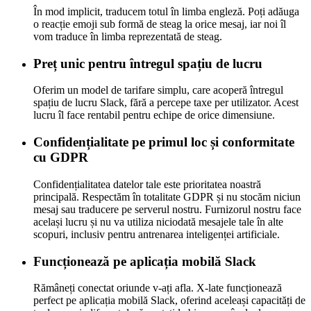
În mod implicit, traducem totul în limba engleză. Poți adăuga
o reacție emoji sub formă de steag la orice mesaj, iar noi îl
vom traduce în limba reprezentată de steag.
Preț unic pentru întregul spațiu de lucru
Oferim un model de tarifare simplu, care acoperă întregul
spațiu de lucru Slack, fără a percepe taxe per utilizator. Acest
lucru îl face rentabil pentru echipe de orice dimensiune.
Confidențialitate pe primul loc și conformitate
cu GDPR
Confidențialitatea datelor tale este prioritatea noastră
principală. Respectăm în totalitate GDPR și nu stocăm niciun
mesaj sau traducere pe serverul nostru. Furnizorul nostru face
același lucru și nu va utiliza niciodată mesajele tale în alte
scopuri, inclusiv pentru antrenarea inteligenței artificiale.
Funcționează pe aplicația mobilă Slack
Rămâneți conectat oriunde v-ați afla. X-late funcționează
perfect pe aplicația mobilă Slack, oferind aceleași capacități de