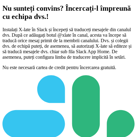
Nu sunteți convins? Încercați-l împreună
cu echipa dvs.!
Instalați X-late în Slack și începeți să traduceți mesajele din canalul
dvs. După ce adăugați botul @xlate în canal, acesta va începe să
traducă orice mesaj primit de la membrii canalului. Dvs. și colegii
dvs. de echipă puteți, de asemenea, să autorizați X-late să editeze și
să traducă mesajele dvs. chiar sub fila Slack App Home. De
asemenea, puteți configura limba de traducere implicită în setări.
Nu este necesară cartea de credit pentru încercarea gratuită.