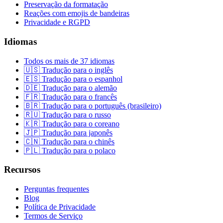
Preservação da formatação
Reações com emojis de bandeiras
Privacidade e RGPD
Idiomas
Todos os mais de 37 idiomas
🇺🇸 Tradução para o inglês
🇪🇸 Tradução para o espanhol
🇩🇪 Tradução para o alemão
🇫🇷 Tradução para o francês
🇧🇷 Tradução para o português (brasileiro)
🇷🇺 Tradução para o russo
🇰🇷 Tradução para o coreano
🇯🇵 Tradução para japonês
🇨🇳 Tradução para o chinês
🇵🇱 Tradução para o polaco
Recursos
Perguntas frequentes
Blog
Política de Privacidade
Termos de Serviço