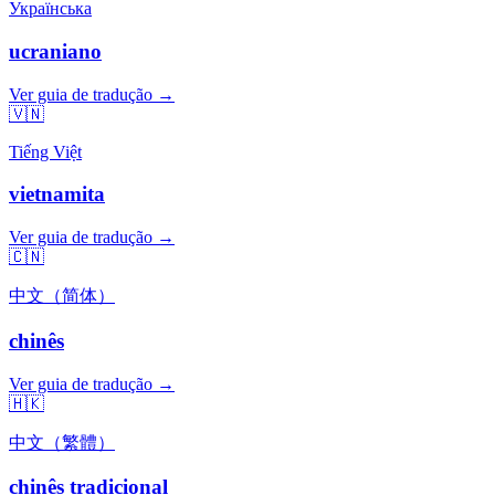
Українська
ucraniano
Ver guia de tradução →
🇻🇳
Tiếng Việt
vietnamita
Ver guia de tradução →
🇨🇳
中文（简体）
chinês
Ver guia de tradução →
🇭🇰
中文（繁體）
chinês tradicional