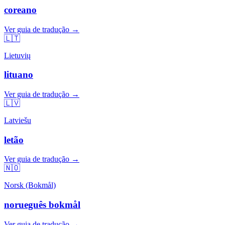
coreano
Ver guia de tradução →
🇱🇹
Lietuvių
lituano
Ver guia de tradução →
🇱🇻
Latviešu
letão
Ver guia de tradução →
🇳🇴
Norsk (Bokmål)
norueguês bokmål
Ver guia de tradução →