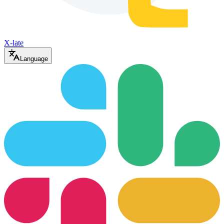
X-late
Language