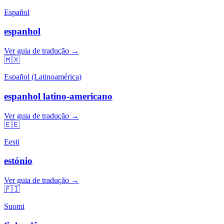
Español
espanhol
Ver guia de tradução →
🇲🇽
Español (Latinoamérica)
espanhol latino-americano
Ver guia de tradução →
🇪🇪
Eesti
estónio
Ver guia de tradução →
🇫🇮
Suomi