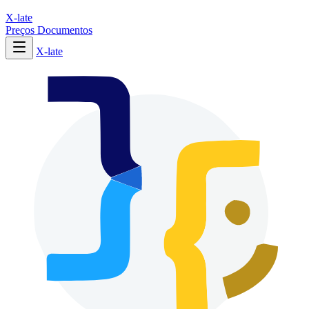
X-late
Preços
Documentos
X-late