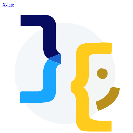
X-late