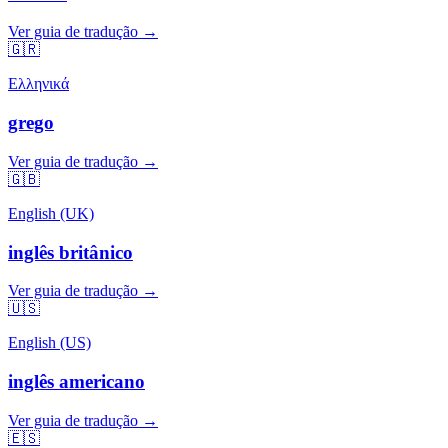
Ver guia de tradução →
🇬🇷
Ελληνικά
grego
Ver guia de tradução →
🇬🇧
English (UK)
inglês britânico
Ver guia de tradução →
🇺🇸
English (US)
inglês americano
Ver guia de tradução →
🇪🇸