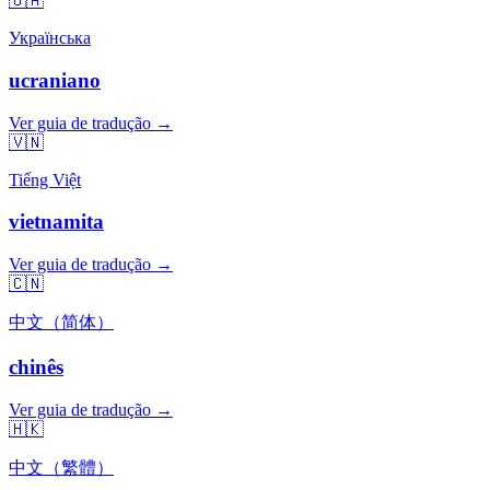
🇺🇦
Українська
ucraniano
Ver guia de tradução →
🇻🇳
Tiếng Việt
vietnamita
Ver guia de tradução →
🇨🇳
中文（简体）
chinês
Ver guia de tradução →
🇭🇰
中文（繁體）