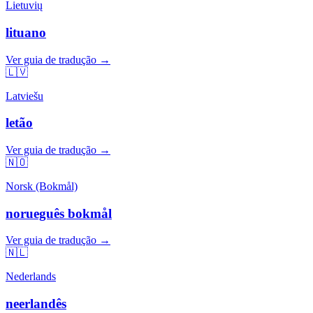
Lietuvių
lituano
Ver guia de tradução →
🇱🇻
Latviešu
letão
Ver guia de tradução →
🇳🇴
Norsk (Bokmål)
norueguês bokmål
Ver guia de tradução →
🇳🇱
Nederlands
neerlandês