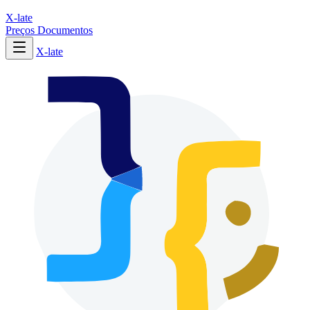
X-late
Preços
Documentos
X-late