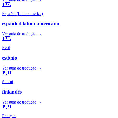
🇲🇽
Español (Latinoamérica)
espanhol latino-americano
Ver guia de tradução →
🇪🇪
Eesti
estónio
Ver guia de tradução →
🇫🇮
Suomi
finlandês
Ver guia de tradução →
🇫🇷
Français