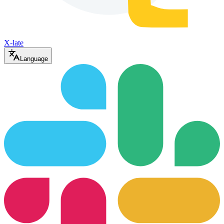
X-late
Language