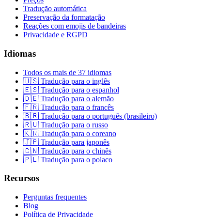
Tradução automática
Preservação da formatação
Reações com emojis de bandeiras
Privacidade e RGPD
Idiomas
Todos os mais de 37 idiomas
🇺🇸 Tradução para o inglês
🇪🇸 Tradução para o espanhol
🇩🇪 Tradução para o alemão
🇫🇷 Tradução para o francês
🇧🇷 Tradução para o português (brasileiro)
🇷🇺 Tradução para o russo
🇰🇷 Tradução para o coreano
🇯🇵 Tradução para japonês
🇨🇳 Tradução para o chinês
🇵🇱 Tradução para o polaco
Recursos
Perguntas frequentes
Blog
Política de Privacidade