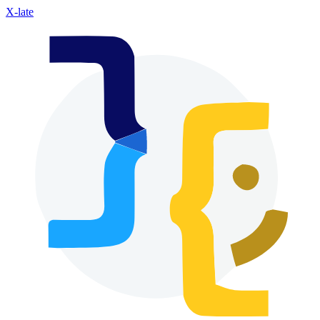
X-late