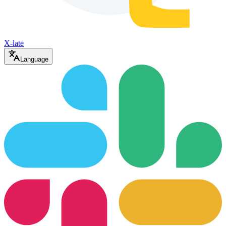
X-late
Language