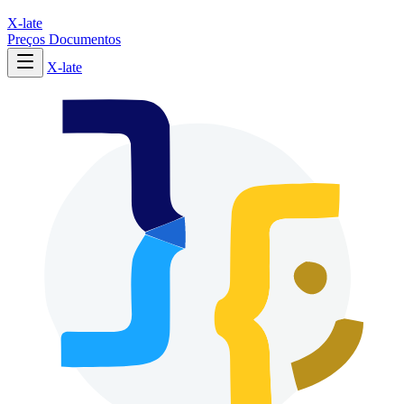
X-late
Preços
Documentos
X-late