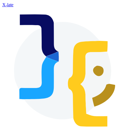
X-late