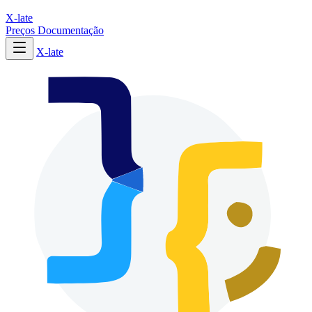
X-late
Preços
Documentação
X-late