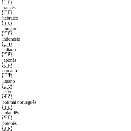
🇫🇷
francês
🇮🇱
hebraico
🇭🇺
húngaro
🇮🇩
indonésio
🇮🇹
italiano
🇯🇵
japonês
🇰🇷
coreano
🇱🇹
lituano
🇱🇻
letão
🇳🇴
bokmål norueguês
🇳🇱
holandês
🇵🇱
polonês
🇧🇷