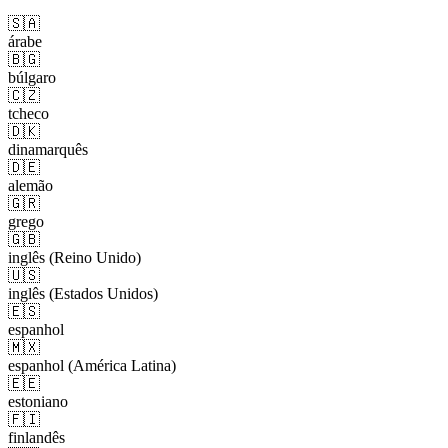
🇸🇦
árabe
🇧🇬
búlgaro
🇨🇿
tcheco
🇩🇰
dinamarquês
🇩🇪
alemão
🇬🇷
grego
🇬🇧
inglês (Reino Unido)
🇺🇸
inglês (Estados Unidos)
🇪🇸
espanhol
🇲🇽
espanhol (América Latina)
🇪🇪
estoniano
🇫🇮
finlandês