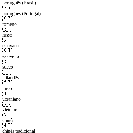
português (Brasil)
🇵🇹
português (Portugal)
🇷🇴
romeno
🇷🇺
russo
🇸🇰
eslovaco
🇸🇮
esloveno
🇸🇪
sueco
🇹🇭
tailandês
🇹🇷
turco
🇺🇦
ucraniano
🇻🇳
vietnamita
🇨🇳
chinês
🇭🇰
chinês tradicional