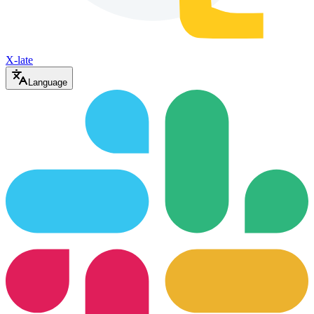
X-late
Language