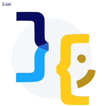
X-late