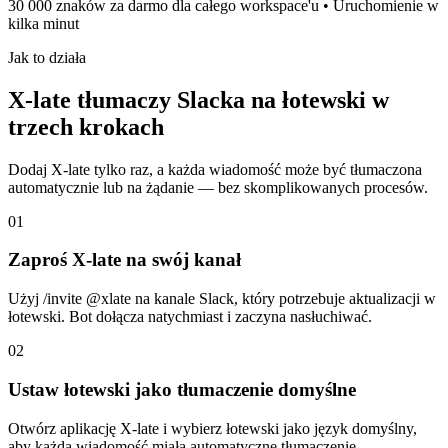
30 000 znaków za darmo dla całego workspace'u • Uruchomienie w
kilka minut
Jak to działa
X-late tłumaczy Slacka na łotewski w
trzech krokach
Dodaj X-late tylko raz, a każda wiadomość może być tłumaczona
automatycznie lub na żądanie — bez skomplikowanych procesów.
01
Zaproś X-late na swój kanał
Użyj /invite @xlate na kanale Slack, który potrzebuje aktualizacji w
łotewski. Bot dołącza natychmiast i zaczyna nasłuchiwać.
02
Ustaw łotewski jako tłumaczenie domyślne
Otwórz aplikację X-late i wybierz łotewski jako język domyślny,
aby każda wiadomość miała automatyczne tłumaczenie.