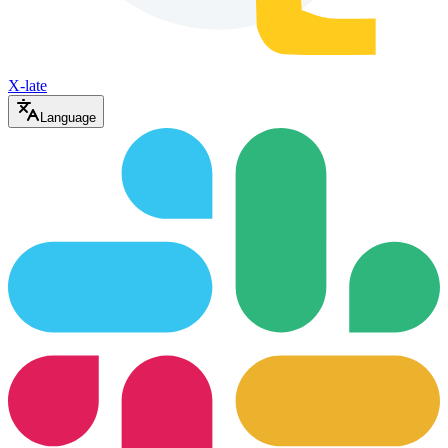
X-late
Language