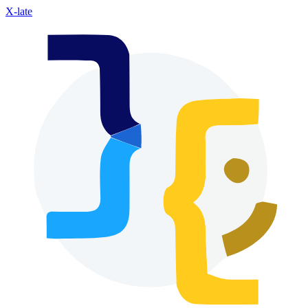
X-late