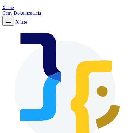
X-late
Ceny
Dokumentacja
X-late