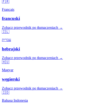
🇫🇷
Français
francuski
Zobacz przewodnik po tłumaczeniach →
🇮🇱
עברית
hebrajski
Zobacz przewodnik po tłumaczeniach →
🇭🇺
Magyar
węgierski
Zobacz przewodnik po tłumaczeniach →
🇮🇩
Bahasa Indonesia