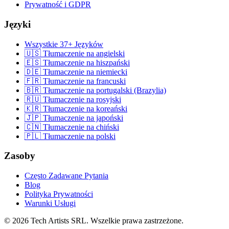
Prywatność i GDPR
Języki
Wszystkie 37+ Języków
🇺🇸 Tłumaczenie na angielski
🇪🇸 Tłumaczenie na hiszpański
🇩🇪 Tłumaczenie na niemiecki
🇫🇷 Tłumaczenie na francuski
🇧🇷 Tłumaczenie na portugalski (Brazylia)
🇷🇺 Tłumaczenie na rosyjski
🇰🇷 Tłumaczenie na koreański
🇯🇵 Tłumaczenie na japoński
🇨🇳 Tłumaczenie na chiński
🇵🇱 Tłumaczenie na polski
Zasoby
Często Zadawane Pytania
Blog
Polityka Prywatności
Warunki Usługi
© 2026 Tech Artists SRL. Wszelkie prawa zastrzeżone.