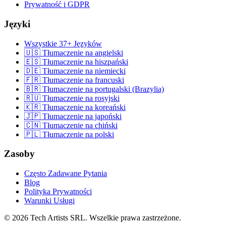
Prywatność i GDPR
Języki
Wszystkie 37+ Języków
🇺🇸 Tłumaczenie na angielski
🇪🇸 Tłumaczenie na hiszpański
🇩🇪 Tłumaczenie na niemiecki
🇫🇷 Tłumaczenie na francuski
🇧🇷 Tłumaczenie na portugalski (Brazylia)
🇷🇺 Tłumaczenie na rosyjski
🇰🇷 Tłumaczenie na koreański
🇯🇵 Tłumaczenie na japoński
🇨🇳 Tłumaczenie na chiński
🇵🇱 Tłumaczenie na polski
Zasoby
Często Zadawane Pytania
Blog
Polityka Prywatności
Warunki Usługi
© 2026 Tech Artists SRL. Wszelkie prawa zastrzeżone.