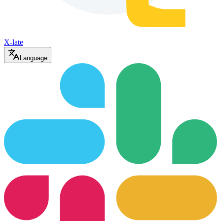
X-late
Language