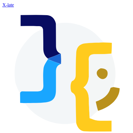
X-late