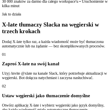
30 000 znaków za darmo dla całego workspace'u • Uruchomienie w
kilka minut
Jak to działa
X-late tłumaczy Slacka na węgierski w
trzech krokach
Dodaj X-late tylko raz, a każda wiadomość może być tłumaczona
automatycznie lub na żądanie — bez skomplikowanych procesów.
01
Zaproś X-late na swój kanał
Użyj /invite @xlate na kanale Slack, który potrzebuje aktualizacji w
węgierski. Bot dołącza natychmiast i zaczyna nasłuchiwać.
02
Ustaw węgierski jako tłumaczenie domyślne
Otwórz aplikację X-late i wybierz węgierski jako język domyślny,
aby każda wiadomość miała automatyczne tłumaczenie.