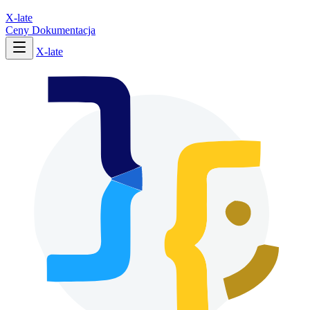
X-late
Ceny
Dokumentacja
X-late