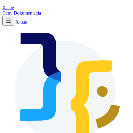
X-late
Ceny
Dokumentacja
X-late