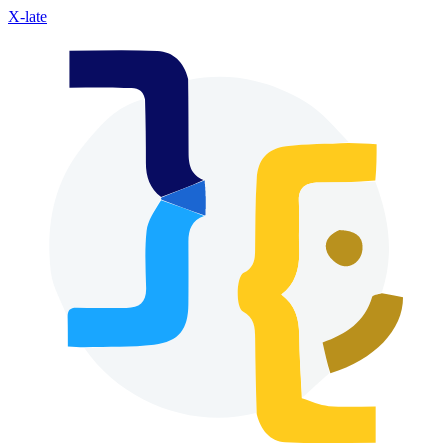
X-late