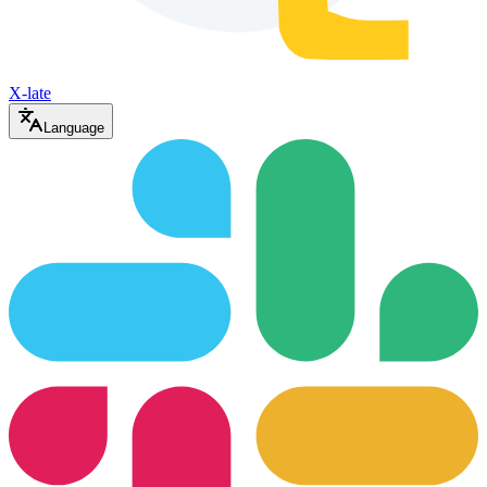
X-late
Language