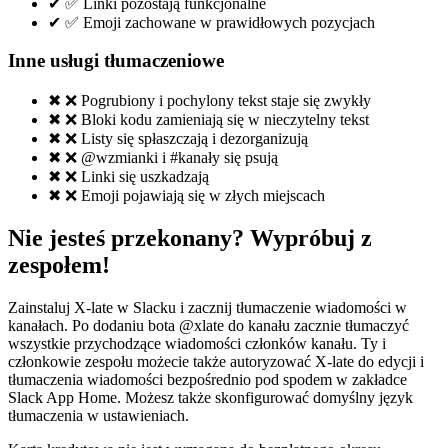
✔
✅ Linki pozostają funkcjonalne
✔
✅ Emoji zachowane w prawidłowych pozycjach
Inne usługi tłumaczeniowe
✖
❌ Pogrubiony i pochylony tekst staje się zwykły
✖
❌ Bloki kodu zamieniają się w nieczytelny tekst
✖
❌ Listy się spłaszczają i dezorganizują
✖
❌ @wzmianki i #kanały się psują
✖
❌ Linki się uszkadzają
✖
❌ Emoji pojawiają się w złych miejscach
Nie jesteś przekonany? Wypróbuj z
zespołem!
Zainstaluj X-late w Slacku i zacznij tłumaczenie wiadomości w
kanałach. Po dodaniu bota @xlate do kanału zacznie tłumaczyć
wszystkie przychodzące wiadomości członków kanału. Ty i
członkowie zespołu możecie także autoryzować X-late do edycji i
tłumaczenia wiadomości bezpośrednio pod spodem w zakładce
Slack App Home. Możesz także skonfigurować domyślny język
tłumaczenia w ustawieniach.