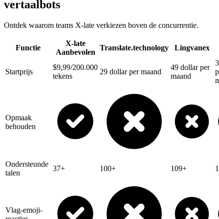
vertaalbots
Ontdek waarom teams X-late verkiezen boven de concurrentie.
X-late
Functie
Translate.technology
Lingvanex
Aanbevolen
3
$9,99/200.000
49 dollar per
Startprijs
29 dollar per maand
p
tekens
maand
Opmaak
behouden
Ondersteunde
37+
100+
109+
talen
Vlag-emoji-
reacties