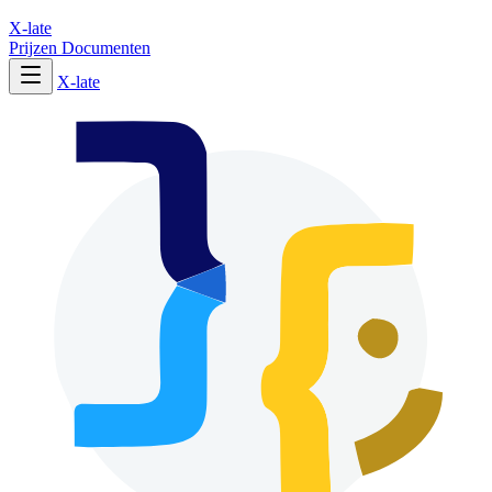
X-late
Prijzen
Documenten
X-late