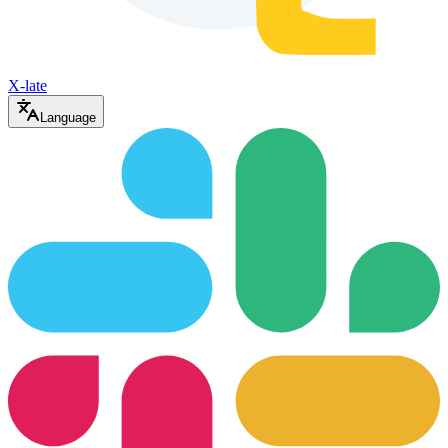
X-late
Language