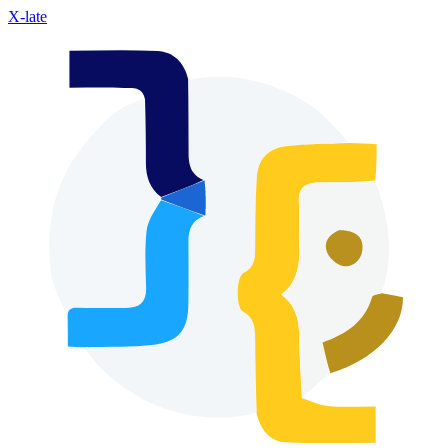
X-late