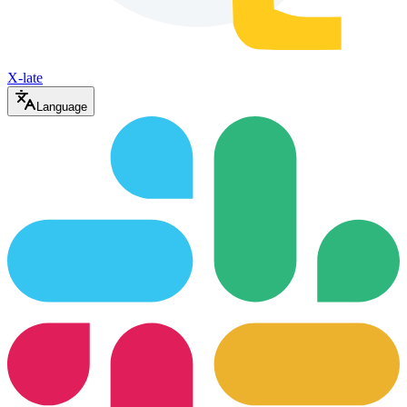
X-late
Language