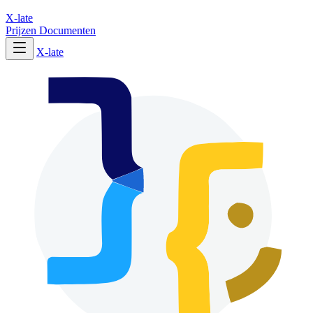
X-late
Prijzen
Documenten
X-late