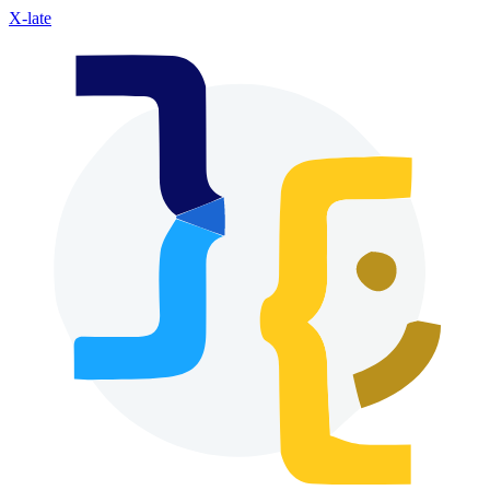
X-late