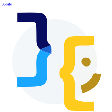
X-late