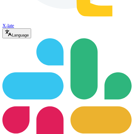
X-late
Language