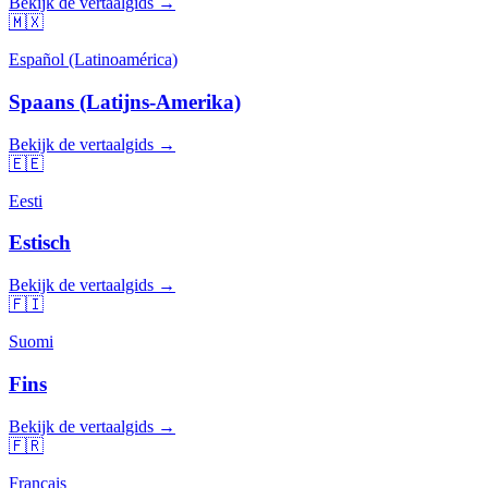
Bekijk de vertaalgids →
🇲🇽
Español (Latinoamérica)
Spaans (Latijns-Amerika)
Bekijk de vertaalgids →
🇪🇪
Eesti
Estisch
Bekijk de vertaalgids →
🇫🇮
Suomi
Fins
Bekijk de vertaalgids →
🇫🇷
Français