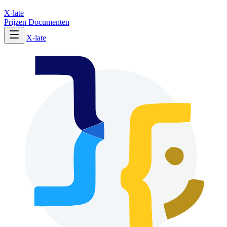
X-late
Prijzen
Documenten
X-late