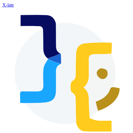
X-late