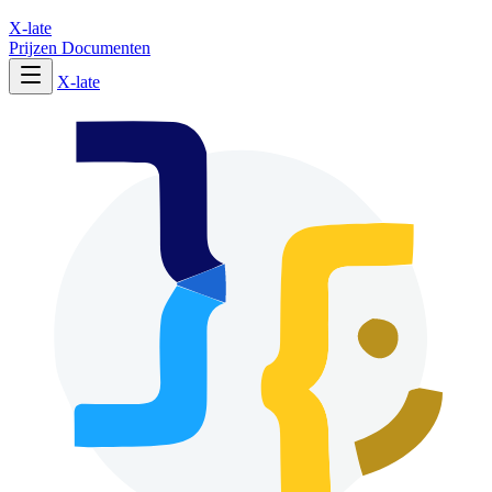
X-late
Prijzen
Documenten
X-late