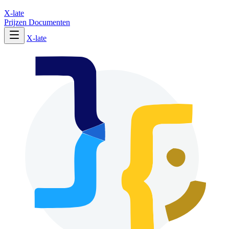
X-late
Prijzen
Documenten
X-late