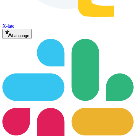
X-late
Language