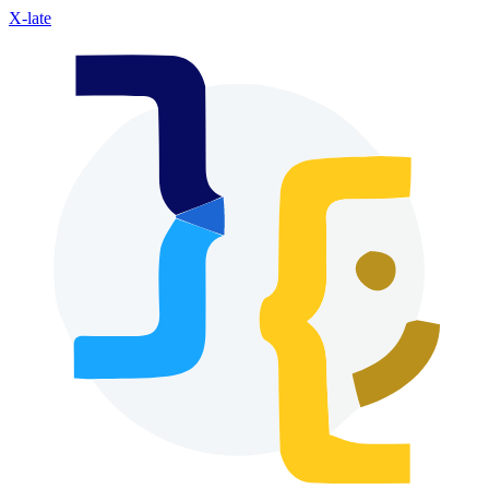
X-late