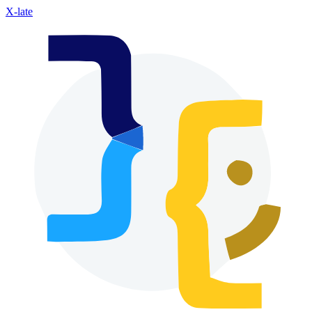
X-late