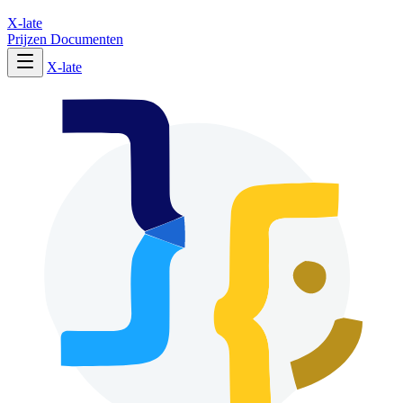
X-late
Prijzen
Documenten
X-late