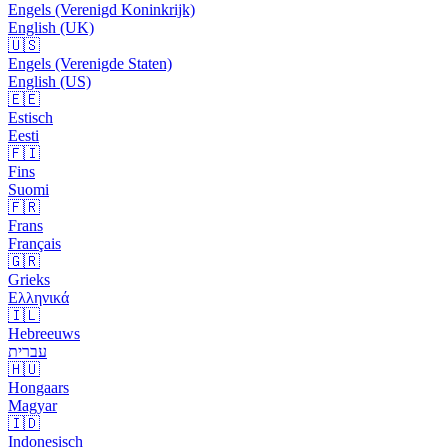
Engels (Verenigd Koninkrijk)
English (UK)
🇺🇸
Engels (Verenigde Staten)
English (US)
🇪🇪
Estisch
Eesti
🇫🇮
Fins
Suomi
🇫🇷
Frans
Français
🇬🇷
Grieks
Ελληνικά
🇮🇱
Hebreeuws
עברית
🇭🇺
Hongaars
Magyar
🇮🇩
Indonesisch