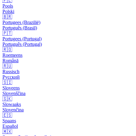
🇵🇱
Pools
Polski
🇧🇷
Portugees (Brazilië)
Português (Brasil)
🇵🇹
Portugees (Portugal)
Português (Portugal)
🇷🇴
Roemeens
Română
🇷🇺
Russisch
Русский
🇸🇮
Sloveens
Slovenščina
🇸🇰
Slowaaks
Slovenčina
🇪🇸
Spaans
Español
🇲🇽