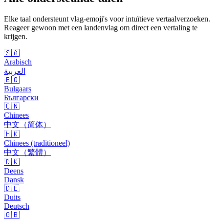
Elke taal ondersteunt vlag-emoji's voor intuïtieve vertaalverzoeken.
Reageer gewoon met een landenvlag om direct een vertaling te
krijgen.
🇸🇦
Arabisch
العربية
🇧🇬
Bulgaars
Български
🇨🇳
Chinees
中文（简体）
🇭🇰
Chinees (traditioneel)
中文（繁體）
🇩🇰
Deens
Dansk
🇩🇪
Duits
Deutsch
🇬🇧