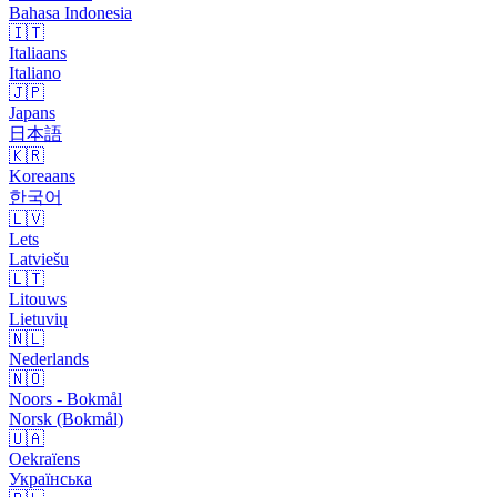
Bahasa Indonesia
🇮🇹
Italiaans
Italiano
🇯🇵
Japans
日本語
🇰🇷
Koreaans
한국어
🇱🇻
Lets
Latviešu
🇱🇹
Litouws
Lietuvių
🇳🇱
Nederlands
🇳🇴
Noors - Bokmål
Norsk (Bokmål)
🇺🇦
Oekraïens
Українська