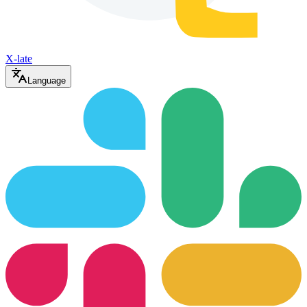
X-late
Language