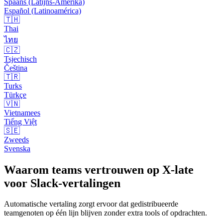
Spaans (Latijns-Amerika)
Español (Latinoamérica)
🇹🇭
Thai
ไทย
🇨🇿
Tsjechisch
Čeština
🇹🇷
Turks
Türkçe
🇻🇳
Vietnamees
Tiếng Việt
🇸🇪
Zweeds
Svenska
Waarom teams vertrouwen op X-late
voor Slack-vertalingen
Automatische vertaling zorgt ervoor dat gedistribueerde
teamgenoten op één lijn blijven zonder extra tools of opdrachten.