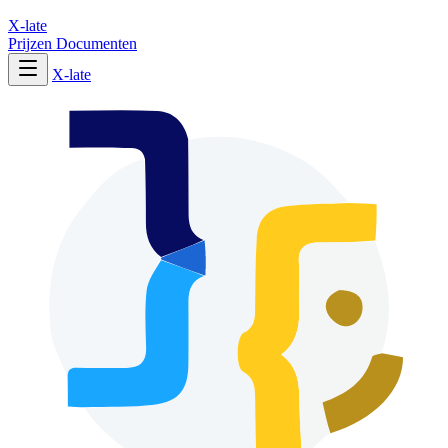
X-late
Prijzen
Documenten
X-late