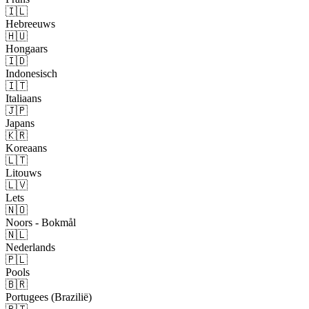
🇮🇱
Hebreeuws
🇭🇺
Hongaars
🇮🇩
Indonesisch
🇮🇹
Italiaans
🇯🇵
Japans
🇰🇷
Koreaans
🇱🇹
Litouws
🇱🇻
Lets
🇳🇴
Noors - Bokmål
🇳🇱
Nederlands
🇵🇱
Pools
🇧🇷
Portugees (Brazilië)