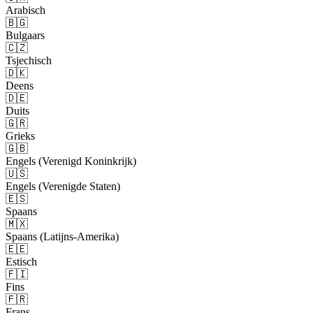
Arabisch
🇧🇬
Bulgaars
🇨🇿
Tsjechisch
🇩🇰
Deens
🇩🇪
Duits
🇬🇷
Grieks
🇬🇧
Engels (Verenigd Koninkrijk)
🇺🇸
Engels (Verenigde Staten)
🇪🇸
Spaans
🇲🇽
Spaans (Latijns-Amerika)
🇪🇪
Estisch
🇫🇮
Fins
🇫🇷
Frans