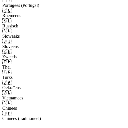
🇵🇹
Portugees (Portugal)
🇷🇴
Roemeens
🇷🇺
Russisch
🇸🇰
Slowaaks
🇸🇮
Sloveens
🇸🇪
Zweeds
🇹🇭
Thai
🇹🇷
Turks
🇺🇦
Oekraïens
🇻🇳
Vietnamees
🇨🇳
Chinees
🇭🇰
Chinees (traditioneel)