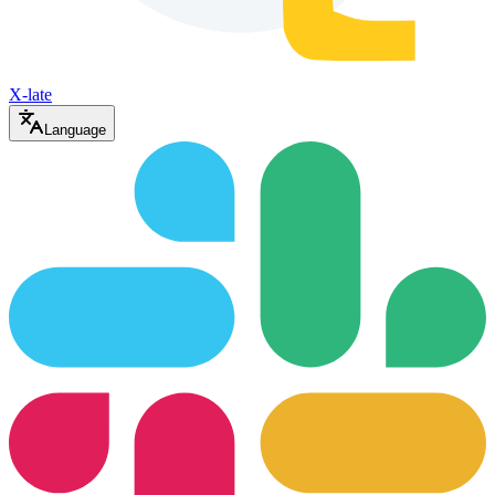
X-late
Language