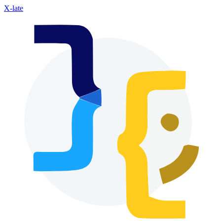
X-late