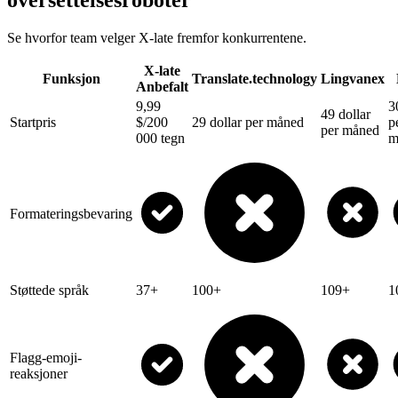
oversettelsesroboter
Se hvorfor team velger X-late fremfor konkurrentene.
X-late
Funksjon
Translate.technology
Lingvanex
Anbefalt
9,99
3
49 dollar
Startpris
$/200
29 dollar per måned
p
per måned
000 tegn
m
Formateringsbevaring
Støttede språk
37+
100+
109+
1
Flagg-emoji-
reaksjoner