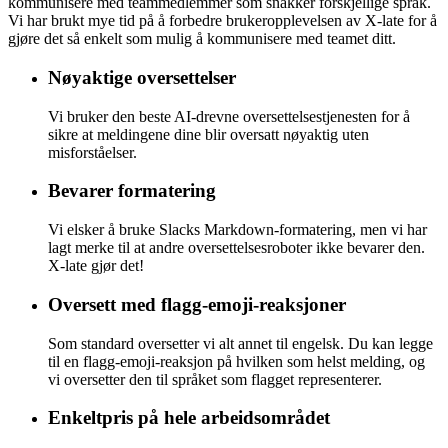
kommunisere med teammedlemmer som snakker forskjellige språk.
Vi har brukt mye tid på å forbedre brukeropplevelsen av X-late for å
gjøre det så enkelt som mulig å kommunisere med teamet ditt.
Nøyaktige oversettelser
Vi bruker den beste AI-drevne oversettelsestjenesten for å
sikre at meldingene dine blir oversatt nøyaktig uten
misforståelser.
Bevarer formatering
Vi elsker å bruke Slacks Markdown-formatering, men vi har
lagt merke til at andre oversettelsesroboter ikke bevarer den.
X-late gjør det!
Oversett med flagg-emoji-reaksjoner
Som standard oversetter vi alt annet til engelsk. Du kan legge
til en flagg-emoji-reaksjon på hvilken som helst melding, og
vi oversetter den til språket som flagget representerer.
Enkeltpris på hele arbeidsområdet