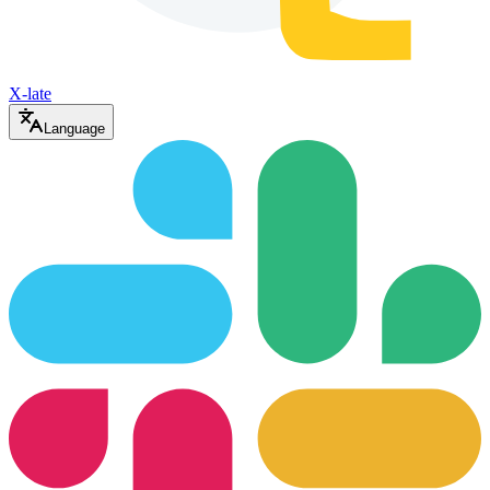
X-late
Language