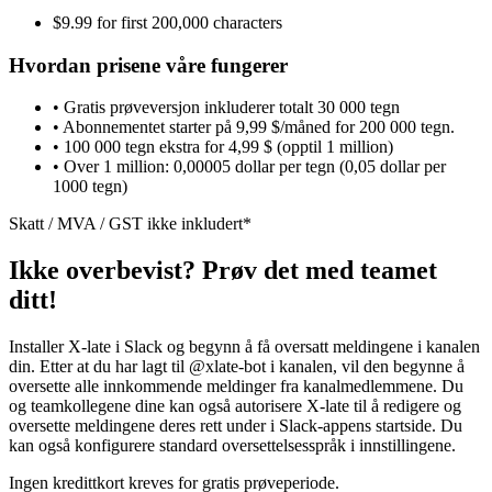
$9.99 for first 200,000 characters
Hvordan prisene våre fungerer
• Gratis prøveversjon inkluderer totalt 30 000 tegn
• Abonnementet starter på 9,99 $/måned for 200 000 tegn.
• 100 000 tegn ekstra for 4,99 $ (opptil 1 million)
• Over 1 million: 0,00005 dollar per tegn (0,05 dollar per
1000 tegn)
Skatt / MVA / GST ikke inkludert*
Ikke overbevist? Prøv det med teamet
ditt!
Installer X-late i Slack og begynn å få oversatt meldingene i kanalen
din. Etter at du har lagt til @xlate-bot i kanalen, vil den begynne å
oversette alle innkommende meldinger fra kanalmedlemmene. Du
og teamkollegene dine kan også autorisere X-late til å redigere og
oversette meldingene deres rett under i Slack-appens startside. Du
kan også konfigurere standard oversettelsesspråk i innstillingene.
Ingen kredittkort kreves for gratis prøveperiode.