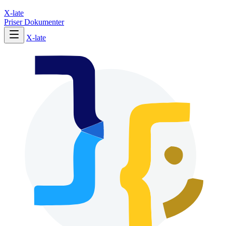
X-late
Priser
Dokumenter
X-late