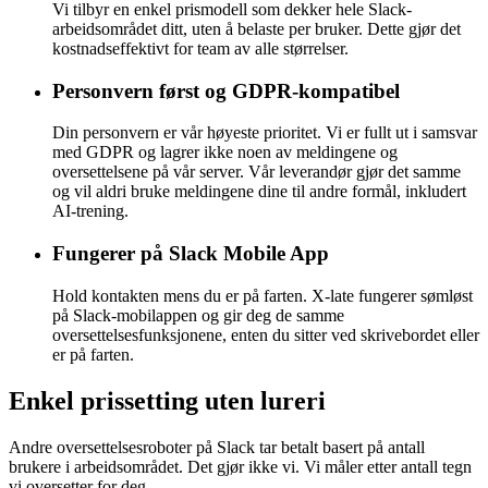
Vi tilbyr en enkel prismodell som dekker hele Slack-
arbeidsområdet ditt, uten å belaste per bruker. Dette gjør det
kostnadseffektivt for team av alle størrelser.
Personvern først og GDPR-kompatibel
Din personvern er vår høyeste prioritet. Vi er fullt ut i samsvar
med GDPR og lagrer ikke noen av meldingene og
oversettelsene på vår server. Vår leverandør gjør det samme
og vil aldri bruke meldingene dine til andre formål, inkludert
AI-trening.
Fungerer på Slack Mobile App
Hold kontakten mens du er på farten. X-late fungerer sømløst
på Slack-mobilappen og gir deg de samme
oversettelsesfunksjonene, enten du sitter ved skrivebordet eller
er på farten.
Enkel prissetting
uten lureri
Andre oversettelsesroboter på Slack tar betalt basert på antall
brukere i arbeidsområdet.
Det gjør ikke vi.
Vi måler etter antall tegn
vi oversetter for deg.