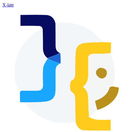
X-late