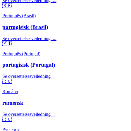
Se oversettelsesveiledning →
🇧🇷
Português (Brasil)
portugisisk (Brasil)
Se oversettelsesveiledning →
🇵🇹
Português (Portugal)
portugisisk (Portugal)
Se oversettelsesveiledning →
🇷🇴
Română
rumensk
Se oversettelsesveiledning →
🇷🇺
Русский