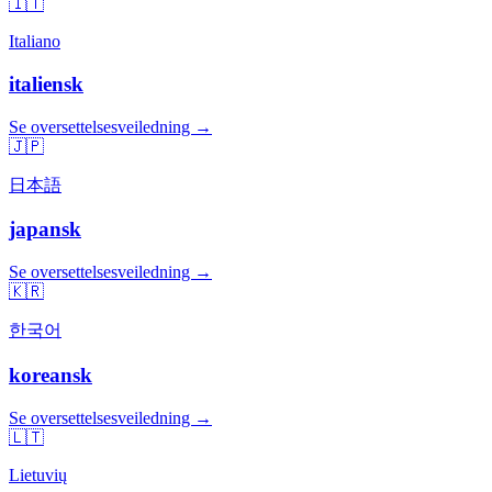
🇮🇹
Italiano
italiensk
Se oversettelsesveiledning →
🇯🇵
日本語
japansk
Se oversettelsesveiledning →
🇰🇷
한국어
koreansk
Se oversettelsesveiledning →
🇱🇹
Lietuvių