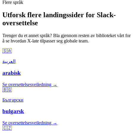
Flere språk
Utforsk flere landingssider for Slack-
oversettelse
Trenger du et annet språk? Bla gjennom resten av biblioteket vårt for
å se hvordan X-late tilpasser seg globale team.
🇸🇦
العربية
arabisk
Se oversettelsesveiledning →
🇧🇬
Български
bulgarsk
Se oversettelsesveiledning →
🇨🇿