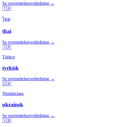
Se oversettelsesveiledning →
🇹🇭
ไทย
thai
Se oversettelsesveiledning →
🇹🇷
Türkçe
tyrkisk
Se oversettelsesveiledning →
🇺🇦
Українська
ukrainsk
Se oversettelsesveiledning →
🇻🇳