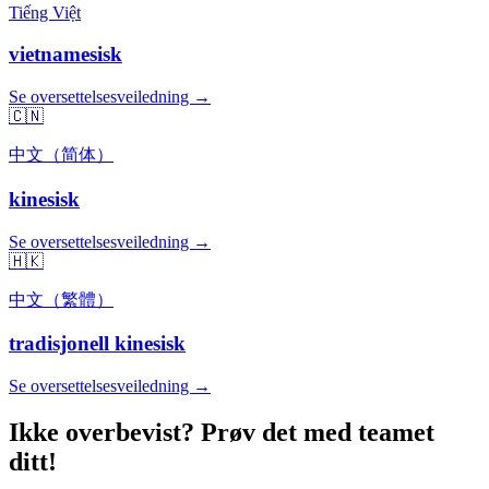
Tiếng Việt
vietnamesisk
Se oversettelsesveiledning →
🇨🇳
中文（简体）
kinesisk
Se oversettelsesveiledning →
🇭🇰
中文（繁體）
tradisjonell kinesisk
Se oversettelsesveiledning →
Ikke overbevist? Prøv det med teamet
ditt!