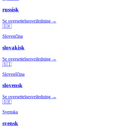
russisk
Se oversettelsesveiledning →
🇸🇰
Slovenčina
slovakisk
Se oversettelsesveiledning →
🇸🇮
Slovenščina
slovensk
Se oversettelsesveiledning →
🇸🇪
Svenska
svensk