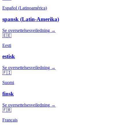
Español (Latinoamérica)
spansk (Latin-Amerika)
Se oversettelsesveiledning →
🇪🇪
Eesti
estisk
Se oversettelsesveiledning →
🇫🇮
Suomi
finsk
Se oversettelsesveiledning →
🇫🇷
Français