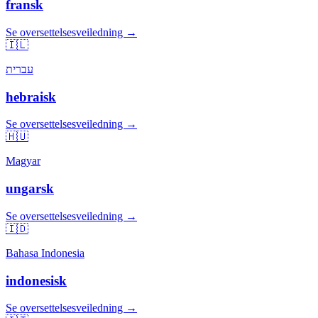
fransk
Se oversettelsesveiledning →
🇮🇱
עברית
hebraisk
Se oversettelsesveiledning →
🇭🇺
Magyar
ungarsk
Se oversettelsesveiledning →
🇮🇩
Bahasa Indonesia
indonesisk
Se oversettelsesveiledning →