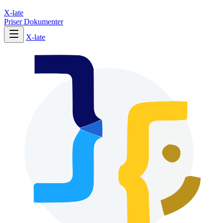
X-late
Priser
Dokumenter
X-late