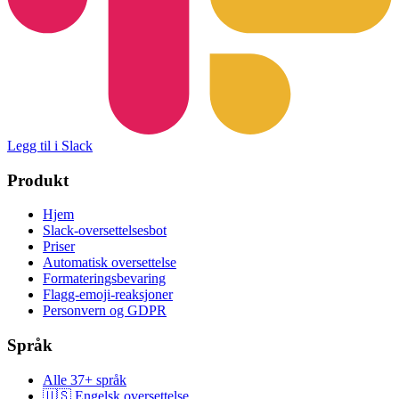
Legg til i Slack
Produkt
Hjem
Slack-oversettelsesbot
Priser
Automatisk oversettelse
Formateringsbevaring
Flagg-emoji-reaksjoner
Personvern og GDPR
Språk
Alle 37+ språk
🇺🇸 Engelsk oversettelse