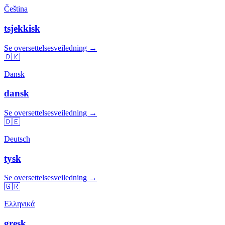
Čeština
tsjekkisk
Se oversettelsesveiledning →
🇩🇰
Dansk
dansk
Se oversettelsesveiledning →
🇩🇪
Deutsch
tysk
Se oversettelsesveiledning →
🇬🇷
Ελληνικά
gresk