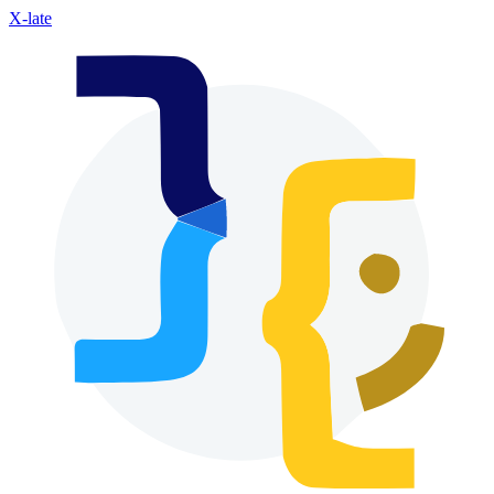
X-late