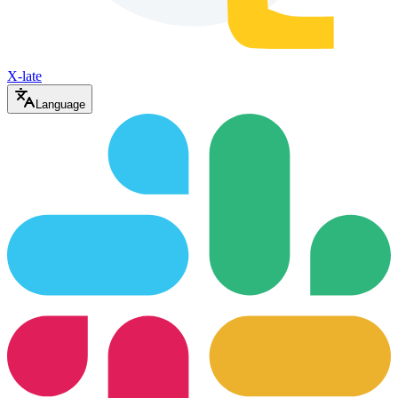
X-late
Language