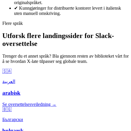
originalspråket.
✔
Kunngjøringer for distribuerte kontorer levert i italiensk
uten manuell omskriving.
Flere språk
Utforsk flere landingssider for Slack-
oversettelse
Trenger du et annet språk? Bla gjennom resten av biblioteket vårt for
å se hvordan X-late tilpasser seg globale team.
🇸🇦
العربية
arabisk
Se oversettelsesveiledning →
🇧🇬
Български
bulgarsk