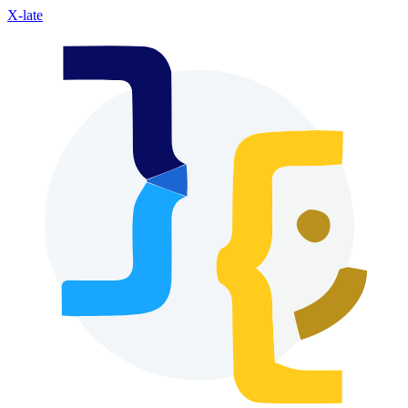
X-late