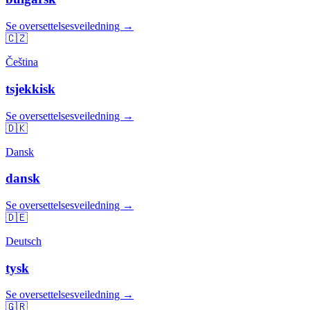
Se oversettelsesveiledning →
🇨🇿
Čeština
tsjekkisk
Se oversettelsesveiledning →
🇩🇰
Dansk
dansk
Se oversettelsesveiledning →
🇩🇪
Deutsch
tysk
Se oversettelsesveiledning →
🇬🇷