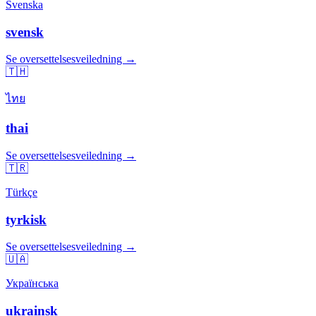
Svenska
svensk
Se oversettelsesveiledning →
🇹🇭
ไทย
thai
Se oversettelsesveiledning →
🇹🇷
Türkçe
tyrkisk
Se oversettelsesveiledning →
🇺🇦
Українська
ukrainsk