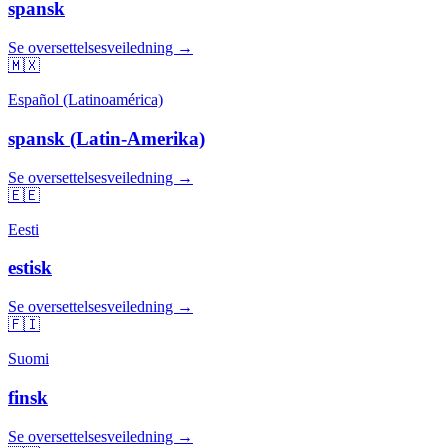
spansk
Se oversettelsesveiledning →
🇲🇽
Español (Latinoamérica)
spansk (Latin-Amerika)
Se oversettelsesveiledning →
🇪🇪
Eesti
estisk
Se oversettelsesveiledning →
🇫🇮
Suomi
finsk
Se oversettelsesveiledning →