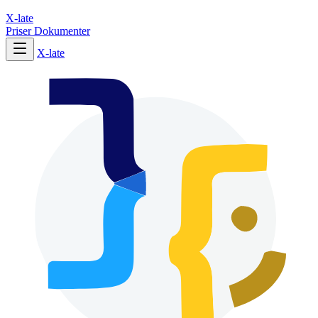
X-late
Priser
Dokumenter
X-late