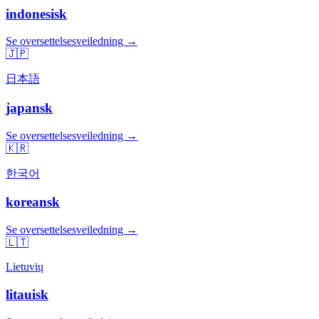
indonesisk
Se oversettelsesveiledning →
🇯🇵
日本語
japansk
Se oversettelsesveiledning →
🇰🇷
한국어
koreansk
Se oversettelsesveiledning →
🇱🇹
Lietuvių
litauisk