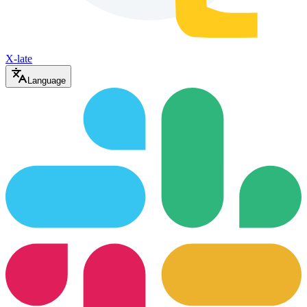
X-late
Language