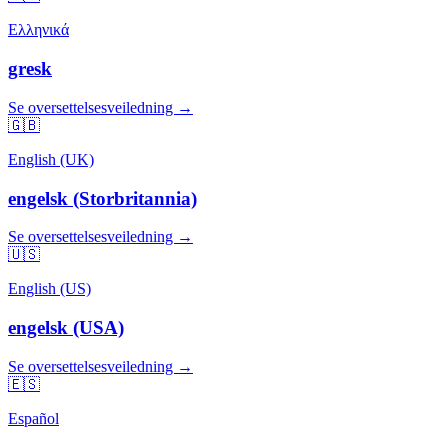
Ελληνικά
gresk
Se oversettelsesveiledning →
🇬🇧
English (UK)
engelsk (Storbritannia)
Se oversettelsesveiledning →
🇺🇸
English (US)
engelsk (USA)
Se oversettelsesveiledning →
🇪🇸
Español