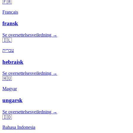
🇫🇷
Français
fransk
Se oversettelsesveiledning →
🇮🇱
עברית
hebraisk
Se oversettelsesveiledning →
🇭🇺
Magyar
ungarsk
Se oversettelsesveiledning →
🇮🇩
Bahasa Indonesia