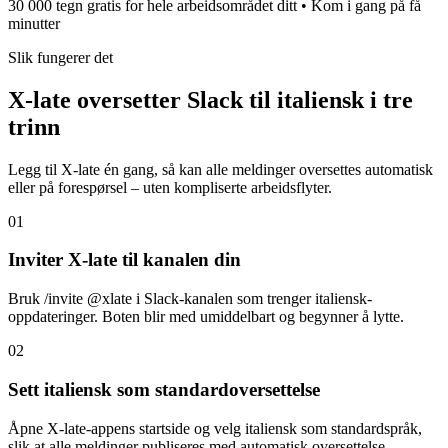
30 000 tegn gratis for hele arbeidsområdet ditt • Kom i gang på få
minutter
Slik fungerer det
X-late oversetter Slack til italiensk i tre
trinn
Legg til X-late én gang, så kan alle meldinger oversettes automatisk
eller på forespørsel – uten kompliserte arbeidsflyter.
01
Inviter X-late til kanalen din
Bruk /invite @xlate i Slack-kanalen som trenger italiensk-
oppdateringer. Boten blir med umiddelbart og begynner å lytte.
02
Sett italiensk som standardoversettelse
Åpne X-late-appens startside og velg italiensk som standardspråk,
slik at alle meldinger publiseres med automatisk oversettelse.