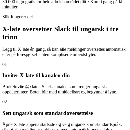
30 000 tegn gratis for hele arbeidsområdet ditt • Kom i gang på få
minutter
Slik fungerer det
X-late oversetter Slack til ungarsk i tre
trinn
Legg til X-late én gang, så kan alle meldinger oversettes automatisk
eller på forespørsel – uten kompliserte arbeidsflyter.
01
Inviter X-late til kanalen din
Bruk /invite @xlate i Slack-kanalen som trenger ungarsk-
oppdateringer. Boten blir med umiddelbart og begynner å lytte.
02
Sett ungarsk som standardoversettelse
Åpne X-late-appens startside og velg ungarsk som standardspråk,
slik at alle meldinger publiseres med automatisk oversettelse.