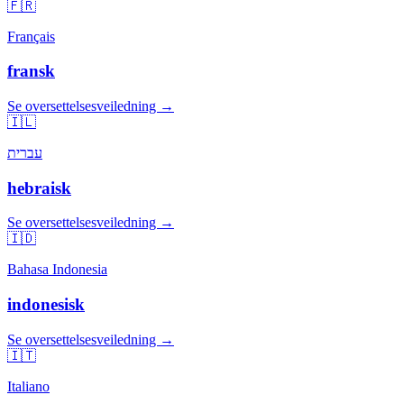
🇫🇷
Français
fransk
Se oversettelsesveiledning →
🇮🇱
עברית
hebraisk
Se oversettelsesveiledning →
🇮🇩
Bahasa Indonesia
indonesisk
Se oversettelsesveiledning →
🇮🇹
Italiano