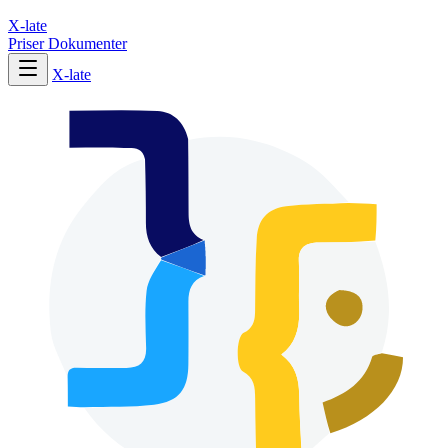
X-late
Priser
Dokumenter
X-late