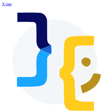
X-late