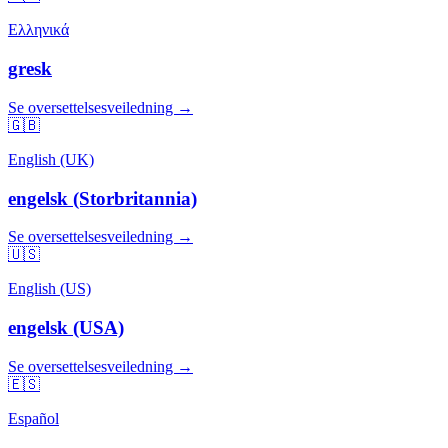
Ελληνικά
gresk
Se oversettelsesveiledning →
🇬🇧
English (UK)
engelsk (Storbritannia)
Se oversettelsesveiledning →
🇺🇸
English (US)
engelsk (USA)
Se oversettelsesveiledning →
🇪🇸
Español