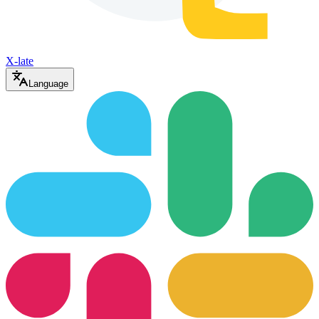
X-late
Language