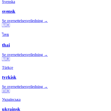
Svenska
svensk
Se oversettelsesveiledning →
🇹🇭
ไทย
thai
Se oversettelsesveiledning →
🇹🇷
Türkçe
tyrkisk
Se oversettelsesveiledning →
🇺🇦
Українська
ukrainsk