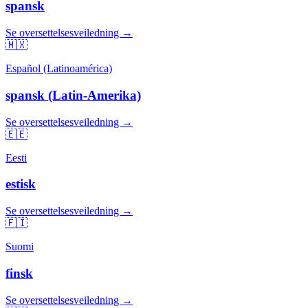
spansk
Se oversettelsesveiledning →
🇲🇽
Español (Latinoamérica)
spansk (Latin-Amerika)
Se oversettelsesveiledning →
🇪🇪
Eesti
estisk
Se oversettelsesveiledning →
🇫🇮
Suomi
finsk
Se oversettelsesveiledning →