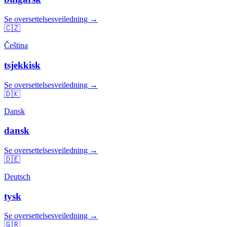
Se oversettelsesveiledning →
🇨🇿
Čeština
tsjekkisk
Se oversettelsesveiledning →
🇩🇰
Dansk
dansk
Se oversettelsesveiledning →
🇩🇪
Deutsch
tysk
Se oversettelsesveiledning →
🇬🇷