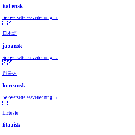
italiensk
Se oversettelsesveiledning →
🇯🇵
日本語
japansk
Se oversettelsesveiledning →
🇰🇷
한국어
koreansk
Se oversettelsesveiledning →
🇱🇹
Lietuvių
litauisk