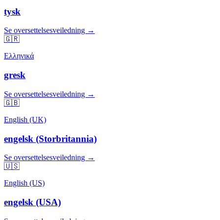
tysk
Se oversettelsesveiledning →
🇬🇷
Ελληνικά
gresk
Se oversettelsesveiledning →
🇬🇧
English (UK)
engelsk (Storbritannia)
Se oversettelsesveiledning →
🇺🇸
English (US)
engelsk (USA)