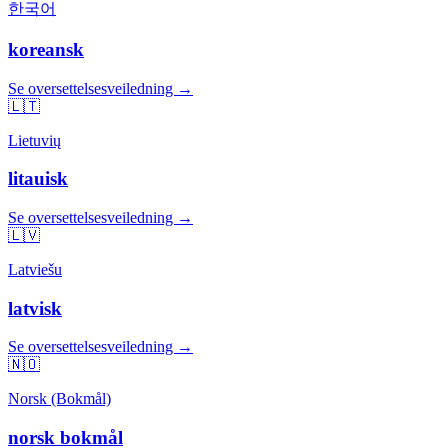
한국어
koreansk
Se oversettelsesveiledning →
🇱🇹
Lietuvių
litauisk
Se oversettelsesveiledning →
🇱🇻
Latviešu
latvisk
Se oversettelsesveiledning →
🇳🇴
Norsk (Bokmål)
norsk bokmål