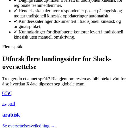
✔
Daglige standup-møter oversatt til tradisjonell kinesisk for
regionale teammedlemmer.
✔
Hendelseskanaler hvor respondenter poster på engelsk og
mottar tradisjonell kinesisk oppdateringer automatisk.
✔
Kundeeskaleringer dokumentert i tradisjonell kinesisk og
originalspråket.
✔
Kunngjøringer for distribuerte kontorer levert i tradisjonell
kinesisk uten manuell omskriving.
Flere språk
Utforsk flere landingssider for Slack-
oversettelse
Trenger du et annet språk? Bla gjennom resten av biblioteket vårt for
å se hvordan X-late tilpasser seg globale team.
🇸🇦
العربية
arabisk
Se oversettelsesveiledning →