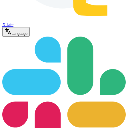
X-late
Language