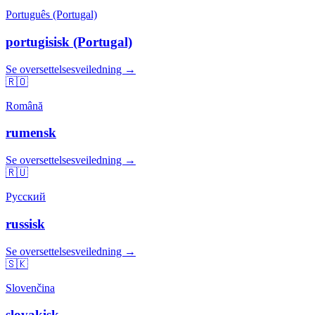
Português (Portugal)
portugisisk (Portugal)
Se oversettelsesveiledning →
🇷🇴
Română
rumensk
Se oversettelsesveiledning →
🇷🇺
Русский
russisk
Se oversettelsesveiledning →
🇸🇰
Slovenčina
slovakisk