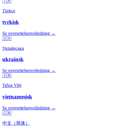
🇹🇷
Türkçe
tyrkisk
Se oversettelsesveiledning →
🇺🇦
Українська
ukrainsk
Se oversettelsesveiledning →
🇻🇳
Tiếng Việt
vietnamesisk
Se oversettelsesveiledning →
🇨🇳
中文（简体）