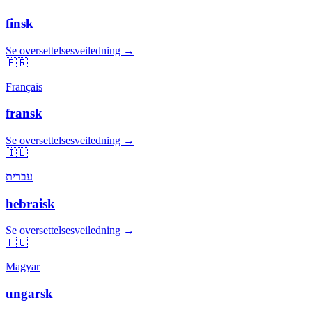
finsk
Se oversettelsesveiledning →
🇫🇷
Français
fransk
Se oversettelsesveiledning →
🇮🇱
עברית
hebraisk
Se oversettelsesveiledning →
🇭🇺
Magyar
ungarsk