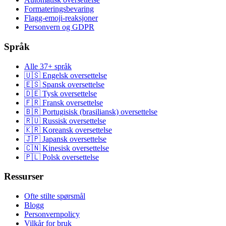
Formateringsbevaring
Flagg-emoji-reaksjoner
Personvern og GDPR
Språk
Alle 37+ språk
🇺🇸 Engelsk oversettelse
🇪🇸 Spansk oversettelse
🇩🇪 Tysk oversettelse
🇫🇷 Fransk oversettelse
🇧🇷 Portugisisk (brasiliansk) oversettelse
🇷🇺 Russisk oversettelse
🇰🇷 Koreansk oversettelse
🇯🇵 Japansk oversettelse
🇨🇳 Kinesisk oversettelse
🇵🇱 Polsk oversettelse
Ressurser
Ofte stilte spørsmål
Blogg
Personvernpolicy
Vilkår for bruk