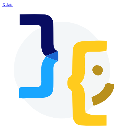
X-late