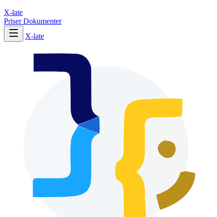
X-late
Priser
Dokumenter
X-late