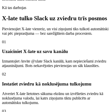
Kā tas darbojas
X-late tulko Slack uz zviedru trīs posmos
Pievienojiet X-late vienreiz, un visi ziņojumi tiks tulkoti automātiski
vai pēc pieprasījuma — bez sarežģītiem darba procesiem.
01
Uzaiciniet X-late uz savu kanālu
Izmantojiet /invite @xlate Slack kanālā, kam nepieciešami zviedru
atjauninājumi. Bots nekavējoties pievienojas un sāk klausīties.
02
Iestatiet zviedru kā noklusējuma tulkojumu
Atveriet X-late lietotnes sākuma ekrānu un izvēlieties zviedru kā
noklusējuma valodu, lai katrs ziņojums tiktu publicēts ar
automātisku tulkojumu.
03