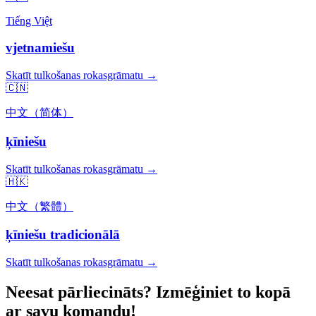
Tiếng Việt
vjetnamiešu
Skatīt tulkošanas rokasgrāmatu →
🇨🇳
中文（简体）
ķīniešu
Skatīt tulkošanas rokasgrāmatu →
🇭🇰
中文（繁體）
ķīniešu tradicionālā
Skatīt tulkošanas rokasgrāmatu →
Neesat pārliecināts? Izmēģiniet to kopā
ar savu komandu!