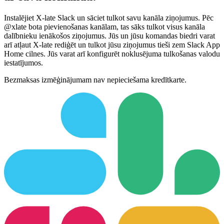
Instalējiet X-late Slack un sāciet tulkot savu kanāla ziņojumus. Pēc
@xlate bota pievienošanas kanālam, tas sāks tulkot visus kanāla
dalībnieku ienākošos ziņojumus. Jūs un jūsu komandas biedri varat
arī atļaut X-late rediģēt un tulkot jūsu ziņojumus tieši zem Slack App
Home cilnes. Jūs varat arī konfigurēt noklusējuma tulkošanas valodu
iestatījumos.
Bezmaksas izmēģinājumam nav nepieciešama kredītkarte.