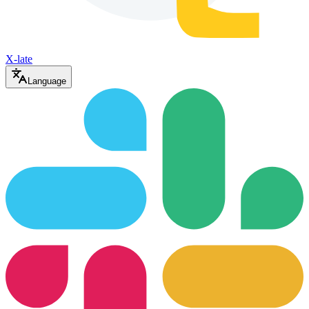
X-late
Language