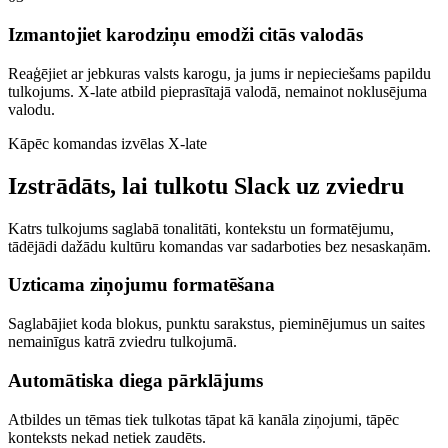
Izmantojiet karodziņu emodži citās valodās
Reaģējiet ar jebkuras valsts karogu, ja jums ir nepieciešams papildu
tulkojums. X-late atbild pieprasītajā valodā, nemainot noklusējuma
valodu.
Kāpēc komandas izvēlas X-late
Izstrādāts, lai tulkotu Slack uz zviedru
Katrs tulkojums saglabā tonalitāti, kontekstu un formatējumu,
tādējādi dažādu kultūru komandas var sadarboties bez nesaskaņām.
Uzticama ziņojumu formatēšana
Saglabājiet koda blokus, punktu sarakstus, pieminējumus un saites
nemainīgus katrā zviedru tulkojumā.
Automātiska diega pārklājums
Atbildes un tēmas tiek tulkotas tāpat kā kanāla ziņojumi, tāpēc
konteksts nekad netiek zaudēts.