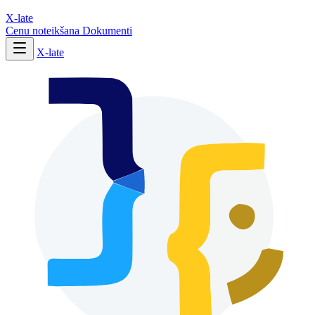
X-late
Cenu noteikšana
Dokumenti
X-late