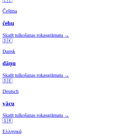
🇨🇿
Čeština
čehu
Skatīt tulkošanas rokasgrāmatu →
🇩🇰
Dansk
dāņu
Skatīt tulkošanas rokasgrāmatu →
🇩🇪
Deutsch
vācu
Skatīt tulkošanas rokasgrāmatu →
🇬🇷
Ελληνικά