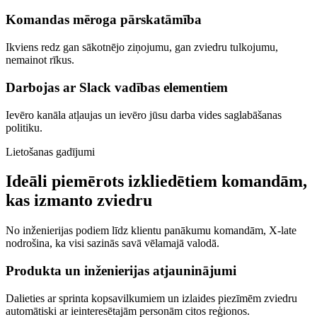
Komandas mēroga pārskatāmība
Ikviens redz gan sākotnējo ziņojumu, gan zviedru tulkojumu,
nemainot rīkus.
Darbojas ar Slack vadības elementiem
Ievēro kanāla atļaujas un ievēro jūsu darba vides saglabāšanas
politiku.
Lietošanas gadījumi
Ideāli piemērots izkliedētiem komandām,
kas izmanto zviedru
No inženierijas podiem līdz klientu panākumu komandām, X-late
nodrošina, ka visi sazinās savā vēlamajā valodā.
Produkta un inženierijas atjauninājumi
Dalieties ar sprinta kopsavilkumiem un izlaides piezīmēm zviedru
automātiski ar ieinteresētajām personām citos reģionos.