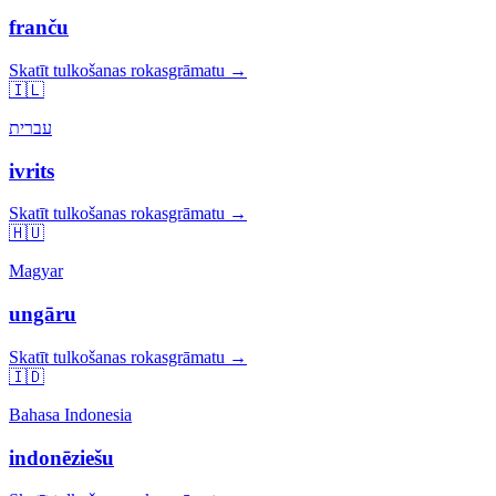
franču
Skatīt tulkošanas rokasgrāmatu →
🇮🇱
עברית
ivrits
Skatīt tulkošanas rokasgrāmatu →
🇭🇺
Magyar
ungāru
Skatīt tulkošanas rokasgrāmatu →
🇮🇩
Bahasa Indonesia
indonēziešu