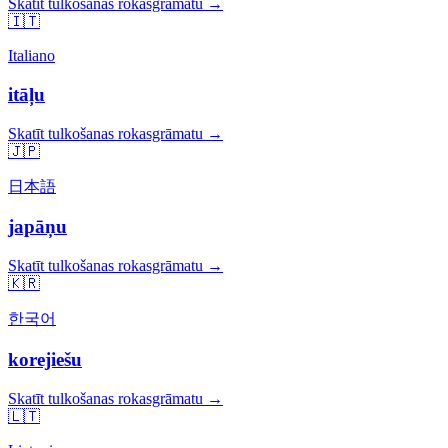
Skatīt tulkošanas rokasgrāmatu →
🇮🇹
Italiano
itāļu
Skatīt tulkošanas rokasgrāmatu →
🇯🇵
日本語
japāņu
Skatīt tulkošanas rokasgrāmatu →
🇰🇷
한국어
korejiešu
Skatīt tulkošanas rokasgrāmatu →
🇱🇹