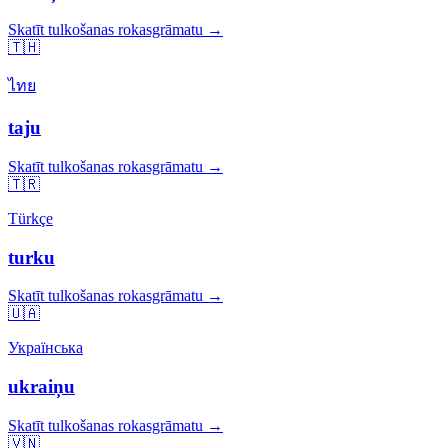
Skatīt tulkošanas rokasgrāmatu →
🇹🇭
ไทย
taju
Skatīt tulkošanas rokasgrāmatu →
🇹🇷
Türkçe
turku
Skatīt tulkošanas rokasgrāmatu →
🇺🇦
Українська
ukraiņu
Skatīt tulkošanas rokasgrāmatu →
🇻🇳