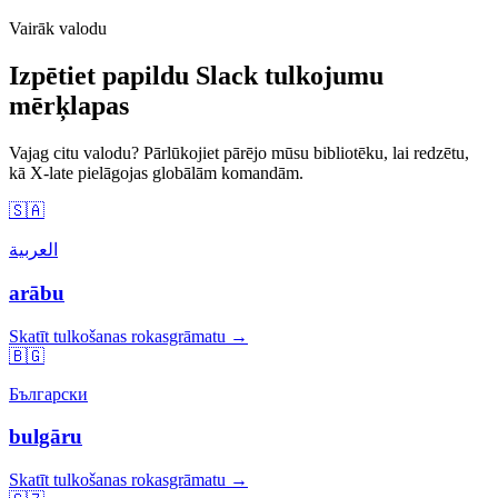
Vairāk valodu
Izpētiet papildu Slack tulkojumu
mērķlapas
Vajag citu valodu? Pārlūkojiet pārējo mūsu bibliotēku, lai redzētu,
kā X-late pielāgojas globālām komandām.
🇸🇦
العربية
arābu
Skatīt tulkošanas rokasgrāmatu →
🇧🇬
Български
bulgāru
Skatīt tulkošanas rokasgrāmatu →