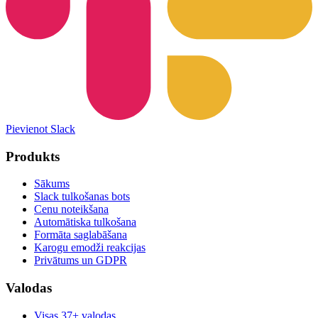
Pievienot Slack
Produkts
Sākums
Slack tulkošanas bots
Cenu noteikšana
Automātiska tulkošana
Formāta saglabāšana
Karogu emodži reakcijas
Privātums un GDPR
Valodas
Visas 37+ valodas