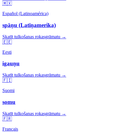
🇲🇽
Español (Latinoamérica)
spāņu (Latīņamerika)
Skatīt tulkošanas rokasgrāmatu →
🇪🇪
Eesti
igauņu
Skatīt tulkošanas rokasgrāmatu →
🇫🇮
Suomi
somu
Skatīt tulkošanas rokasgrāmatu →
🇫🇷
Français