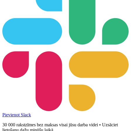
Pievienot Slack
30 000 rakstzīmes bez maksas visai jūsu darba videi • Uzsāciet
lietošanu dažu minūšu laikā