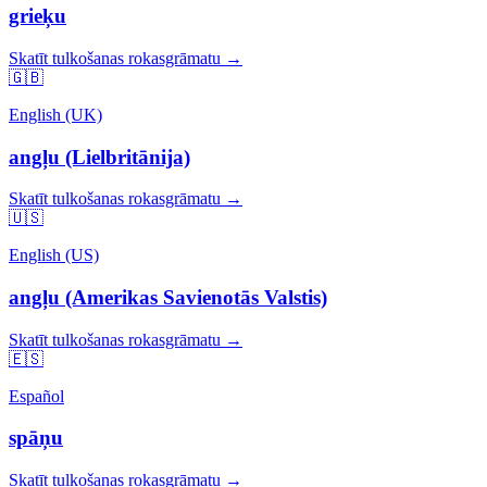
grieķu
Skatīt tulkošanas rokasgrāmatu →
🇬🇧
English (UK)
angļu (Lielbritānija)
Skatīt tulkošanas rokasgrāmatu →
🇺🇸
English (US)
angļu (Amerikas Savienotās Valstis)
Skatīt tulkošanas rokasgrāmatu →
🇪🇸
Español
spāņu
Skatīt tulkošanas rokasgrāmatu →