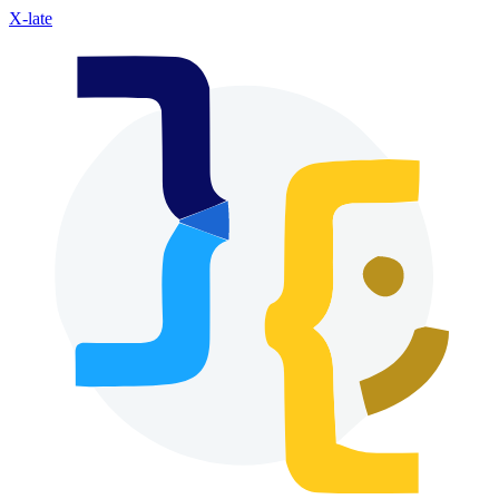
X-late