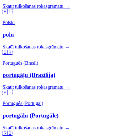
Skatīt tulkošanas rokasgrāmatu →
🇵🇱
Polski
poļu
Skatīt tulkošanas rokasgrāmatu →
🇧🇷
Português (Brasil)
portugāļu (Brazīlija)
Skatīt tulkošanas rokasgrāmatu →
🇵🇹
Português (Portugal)
portugāļu (Portugāle)
Skatīt tulkošanas rokasgrāmatu →
🇷🇴