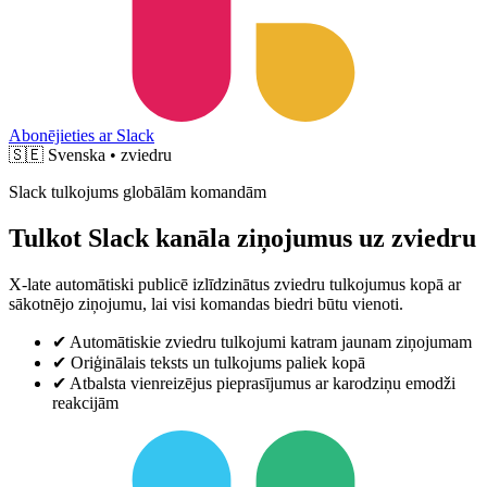
Abonējieties ar Slack
🇸🇪
Svenska • zviedru
Slack tulkojums globālām komandām
Tulkot Slack kanāla ziņojumus uz zviedru
X-late automātiski publicē izlīdzinātus zviedru tulkojumus kopā ar
sākotnējo ziņojumu, lai visi komandas biedri būtu vienoti.
✔
Automātiskie zviedru tulkojumi katram jaunam ziņojumam
✔
Oriģinālais teksts un tulkojums paliek kopā
✔
Atbalsta vienreizējus pieprasījumus ar karodziņu emodži
reakcijām