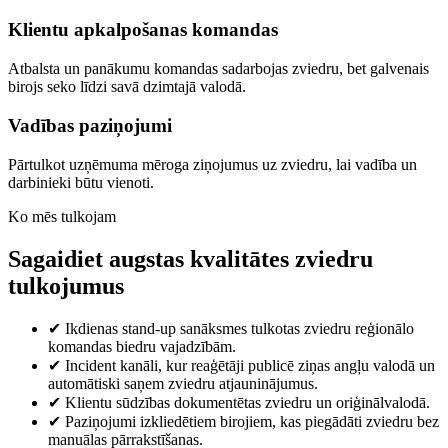
Klientu apkalpošanas komandas
Atbalsta un panākumu komandas sadarbojas zviedru, bet galvenais
birojs seko līdzi savā dzimtajā valodā.
Vadības paziņojumi
Pārtulkot uzņēmuma mēroga ziņojumus uz zviedru, lai vadība un
darbinieki būtu vienoti.
Ko mēs tulkojam
Sagaidiet augstas kvalitātes zviedru
tulkojumus
✔
Ikdienas stand-up sanāksmes tulkotas zviedru reģionālo
komandas biedru vajadzībām.
✔
Incident kanāli, kur reaģētāji publicē ziņas angļu valodā un
automātiski saņem zviedru atjauninājumus.
✔
Klientu sūdzības dokumentētas zviedru un oriģinālvalodā.
✔
Paziņojumi izkliedētiem birojiem, kas piegādāti zviedru bez
manuālas pārrakstīšanas.