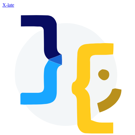
X-late