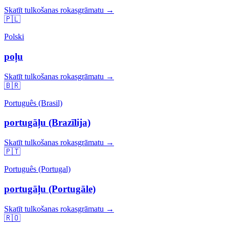
Skatīt tulkošanas rokasgrāmatu →
🇵🇱
Polski
poļu
Skatīt tulkošanas rokasgrāmatu →
🇧🇷
Português (Brasil)
portugāļu (Brazīlija)
Skatīt tulkošanas rokasgrāmatu →
🇵🇹
Português (Portugal)
portugāļu (Portugāle)
Skatīt tulkošanas rokasgrāmatu →
🇷🇴