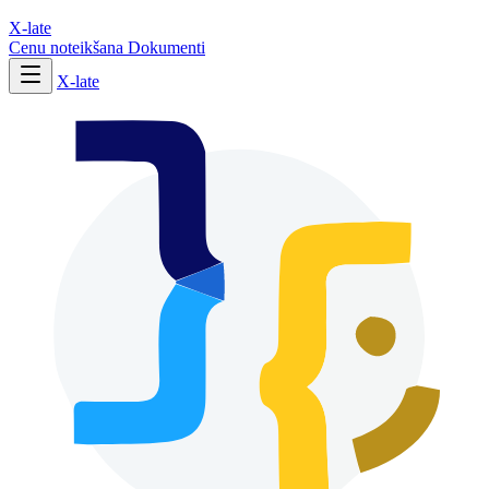
X-late
Cenu noteikšana
Dokumenti
X-late