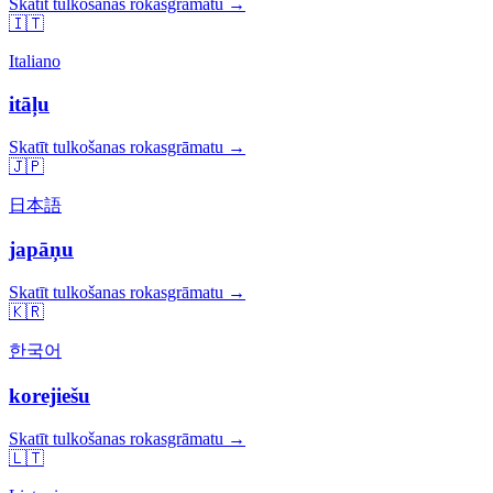
Skatīt tulkošanas rokasgrāmatu →
🇮🇹
Italiano
itāļu
Skatīt tulkošanas rokasgrāmatu →
🇯🇵
日本語
japāņu
Skatīt tulkošanas rokasgrāmatu →
🇰🇷
한국어
korejiešu
Skatīt tulkošanas rokasgrāmatu →
🇱🇹