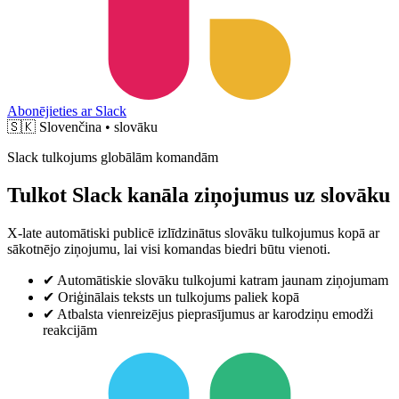
Abonējieties ar Slack
🇸🇰
Slovenčina • slovāku
Slack tulkojums globālām komandām
Tulkot Slack kanāla ziņojumus uz slovāku
X-late automātiski publicē izlīdzinātus slovāku tulkojumus kopā ar
sākotnējo ziņojumu, lai visi komandas biedri būtu vienoti.
✔
Automātiskie slovāku tulkojumi katram jaunam ziņojumam
✔
Oriģinālais teksts un tulkojums paliek kopā
✔
Atbalsta vienreizējus pieprasījumus ar karodziņu emodži
reakcijām