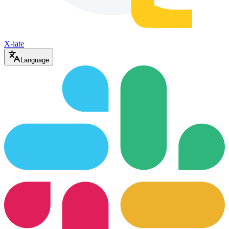
X-late
Language