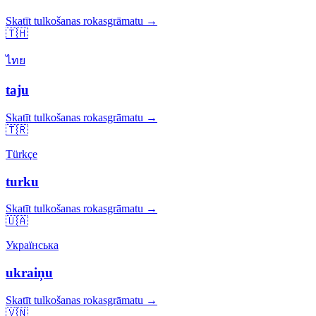
Skatīt tulkošanas rokasgrāmatu →
🇹🇭
ไทย
taju
Skatīt tulkošanas rokasgrāmatu →
🇹🇷
Türkçe
turku
Skatīt tulkošanas rokasgrāmatu →
🇺🇦
Українська
ukraiņu
Skatīt tulkošanas rokasgrāmatu →
🇻🇳