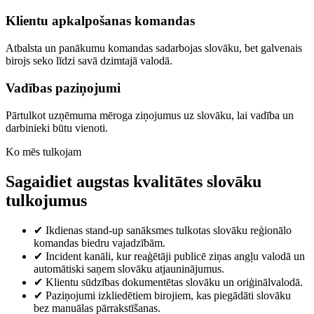
Klientu apkalpošanas komandas
Atbalsta un panākumu komandas sadarbojas slovāku, bet galvenais
birojs seko līdzi savā dzimtajā valodā.
Vadības paziņojumi
Pārtulkot uzņēmuma mēroga ziņojumus uz slovāku, lai vadība un
darbinieki būtu vienoti.
Ko mēs tulkojam
Sagaidiet augstas kvalitātes slovāku
tulkojumus
✔
Ikdienas stand-up sanāksmes tulkotas slovāku reģionālo
komandas biedru vajadzībām.
✔
Incident kanāli, kur reaģētāji publicē ziņas angļu valodā un
automātiski saņem slovāku atjauninājumus.
✔
Klientu sūdzības dokumentētas slovāku un oriģinālvalodā.
✔
Paziņojumi izkliedētiem birojiem, kas piegādāti slovāku
bez manuālas pārrakstīšanas.