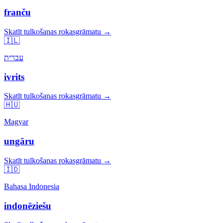
franču
Skatīt tulkošanas rokasgrāmatu →
🇮🇱
עברית
ivrits
Skatīt tulkošanas rokasgrāmatu →
🇭🇺
Magyar
ungāru
Skatīt tulkošanas rokasgrāmatu →
🇮🇩
Bahasa Indonesia
indonēziešu