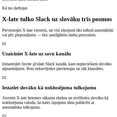
Kā tas darbojas
X-late tulko Slack uz slovāku trīs posmos
Pievienojiet X-late vienreiz, un visi ziņojumi tiks tulkoti automātiski
vai pēc pieprasījuma — bez sarežģītiem darba procesiem.
01
Uzaiciniet X-late uz savu kanālu
Izmantojiet /invite @xlate Slack kanālā, kam nepieciešami slovāku
atjauninājumi. Bots nekavējoties pievienojas un sāk klausīties.
02
Iestatiet slovāku kā noklusējuma tulkojumu
Atveriet X-late lietotnes sākuma ekrānu un izvēlieties slovāku kā
noklusējuma valodu, lai katrs ziņojums tiktu publicēts ar
automātisku tulkojumu.
03