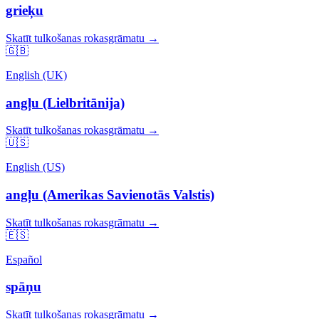
grieķu
Skatīt tulkošanas rokasgrāmatu →
🇬🇧
English (UK)
angļu (Lielbritānija)
Skatīt tulkošanas rokasgrāmatu →
🇺🇸
English (US)
angļu (Amerikas Savienotās Valstis)
Skatīt tulkošanas rokasgrāmatu →
🇪🇸
Español
spāņu
Skatīt tulkošanas rokasgrāmatu →