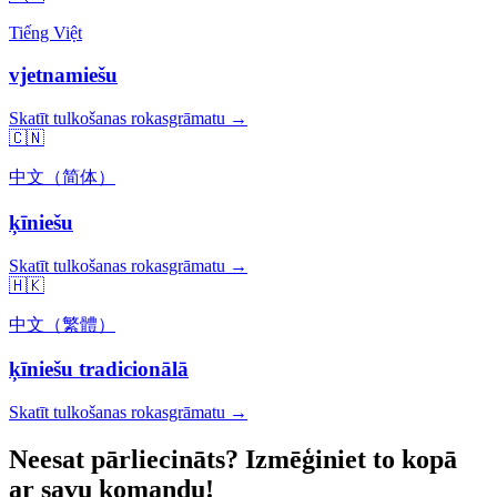
Tiếng Việt
vjetnamiešu
Skatīt tulkošanas rokasgrāmatu →
🇨🇳
中文（简体）
ķīniešu
Skatīt tulkošanas rokasgrāmatu →
🇭🇰
中文（繁體）
ķīniešu tradicionālā
Skatīt tulkošanas rokasgrāmatu →
Neesat pārliecināts? Izmēģiniet to kopā
ar savu komandu!