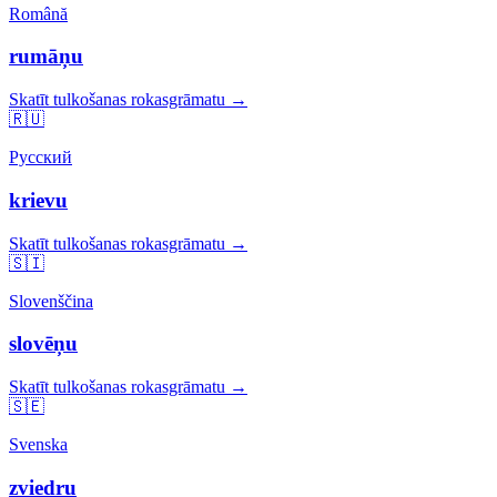
Română
rumāņu
Skatīt tulkošanas rokasgrāmatu →
🇷🇺
Русский
krievu
Skatīt tulkošanas rokasgrāmatu →
🇸🇮
Slovenščina
slovēņu
Skatīt tulkošanas rokasgrāmatu →
🇸🇪
Svenska
zviedru