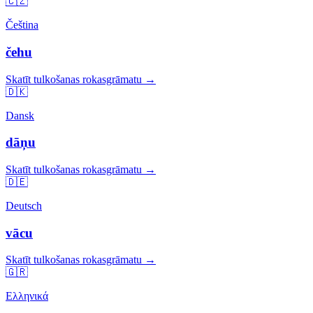
🇨🇿
Čeština
čehu
Skatīt tulkošanas rokasgrāmatu →
🇩🇰
Dansk
dāņu
Skatīt tulkošanas rokasgrāmatu →
🇩🇪
Deutsch
vācu
Skatīt tulkošanas rokasgrāmatu →
🇬🇷
Ελληνικά