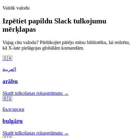
Vairāk valodu
Izpētiet papildu Slack tulkojumu
mērķlapas
Vajag citu valodu? Pārlūkojiet pārējo mūsu bibliotēku, lai redzētu,
kā X-late pielāgojas globālām komandām.
🇸🇦
العربية
arābu
Skatīt tulkošanas rokasgrāmatu →
🇧🇬
Български
bulgāru
Skatīt tulkošanas rokasgrāmatu →