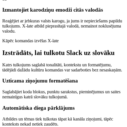
Izmantojiet karodziņu emodži citās valodās
Reaģējiet ar jebkuras valsts karogu, ja jums ir nepieciešams papildu
tulkojums. X-late atbild pieprasītajā valodā, nemainot noklusējuma
valodu.
Kāpēc komandas izvēlas X-late
Izstrādāts, lai tulkotu Slack uz slovāku
Katrs tulkojums saglabā tonalitāti, kontekstu un formatējumu,
tādējādi dažādu kultūru komandas var sadarboties bez nesaskaņām.
Uzticama ziņojumu formatēšana
Saglabājiet koda blokus, punktu sarakstus, pieminējumus un saites
nemainīgus katrā slovāku tulkojumā.
Automātiska diega pārklājums
Atbildes un tēmas tiek tulkotas tāpat kā kanāla ziņojumi, tāpēc
konteksts nekad netiek zaudēts.