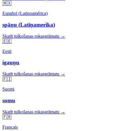
🇲🇽
Español (Latinoamérica)
spāņu (Latīņamerika)
Skatīt tulkošanas rokasgrāmatu →
🇪🇪
Eesti
igauņu
Skatīt tulkošanas rokasgrāmatu →
🇫🇮
Suomi
somu
Skatīt tulkošanas rokasgrāmatu →
🇫🇷
Français