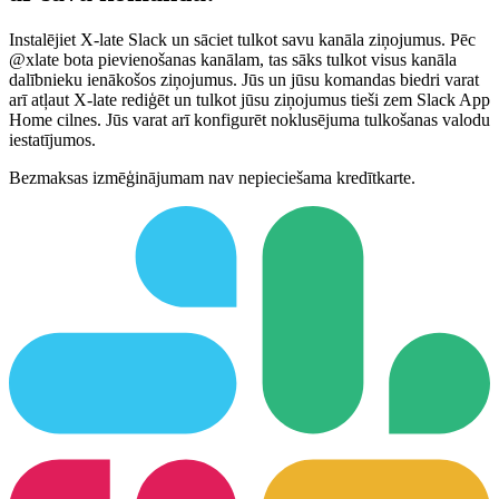
Instalējiet X-late Slack un sāciet tulkot savu kanāla ziņojumus. Pēc
@xlate bota pievienošanas kanālam, tas sāks tulkot visus kanāla
dalībnieku ienākošos ziņojumus. Jūs un jūsu komandas biedri varat
arī atļaut X-late rediģēt un tulkot jūsu ziņojumus tieši zem Slack App
Home cilnes. Jūs varat arī konfigurēt noklusējuma tulkošanas valodu
iestatījumos.
Bezmaksas izmēģinājumam nav nepieciešama kredītkarte.