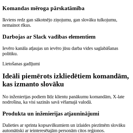
Komandas mēroga pārskatāmība
Ikviens redz gan sākotnējo ziņojumu, gan slovāku tulkojumu,
nemainot rīkus.
Darbojas ar Slack vadības elementiem
Ievēro kanāla atļaujas un ievēro jūsu darba vides saglabāšanas
politiku.
Lietošanas gadījumi
Ideāli piemērots izkliedētiem komandām,
kas izmanto slovāku
No inženierijas podiem līdz klientu panākumu komandām, X-late
nodrošina, ka visi sazinās savā vēlamajā valodā.
Produkta un inženierijas atjauninājumi
Dalieties ar sprinta kopsavilkumiem un izlaides piezīmēm slovāku
automātiski ar ieinteresētajām personām citos reģionos.