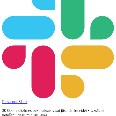
Pievienot Slack
30 000 rakstzīmes bez maksas visai jūsu darba videi • Uzsāciet
lietošanu dažu minūšu laikā