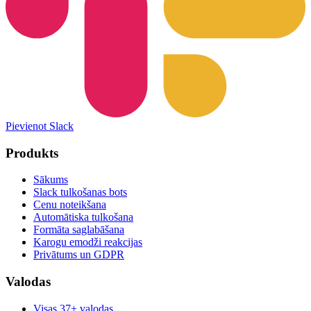
Pievienot Slack
Produkts
Sākums
Slack tulkošanas bots
Cenu noteikšana
Automātiska tulkošana
Formāta saglabāšana
Karogu emodži reakcijas
Privātums un GDPR
Valodas
Visas 37+ valodas