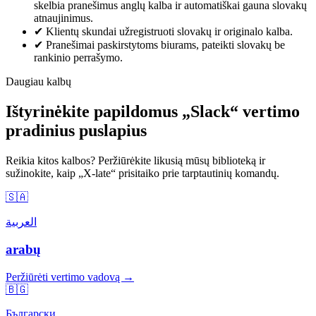
skelbia pranešimus anglų kalba ir automatiškai gauna slovakų
atnaujinimus.
✔
Klientų skundai užregistruoti slovakų ir originalo kalba.
✔
Pranešimai paskirstytoms biurams, pateikti slovakų be
rankinio perrašymo.
Daugiau kalbų
Ištyrinėkite papildomus „Slack“ vertimo
pradinius puslapius
Reikia kitos kalbos? Peržiūrėkite likusią mūsų biblioteką ir
sužinokite, kaip „X-late“ prisitaiko prie tarptautinių komandų.
🇸🇦
العربية
arabų
Peržiūrėti vertimo vadovą →
🇧🇬
Български