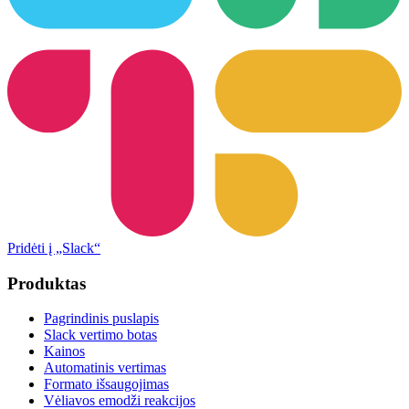
Pridėti į „Slack“
Produktas
Pagrindinis puslapis
Slack vertimo botas
Kainos
Automatinis vertimas
Formato išsaugojimas
Vėliavos emodži reakcijos