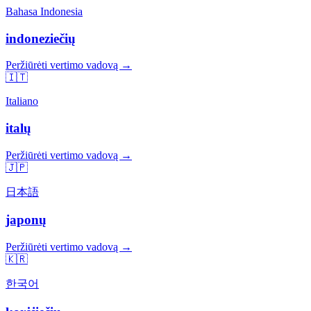
Bahasa Indonesia
indoneziečių
Peržiūrėti vertimo vadovą →
🇮🇹
Italiano
italų
Peržiūrėti vertimo vadovą →
🇯🇵
日本語
japonų
Peržiūrėti vertimo vadovą →
🇰🇷
한국어