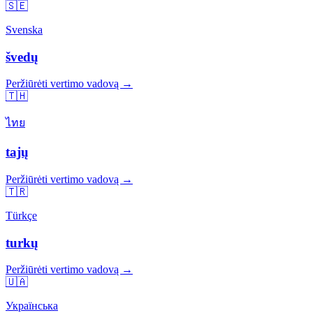
🇸🇪
Svenska
švedų
Peržiūrėti vertimo vadovą →
🇹🇭
ไทย
tajų
Peržiūrėti vertimo vadovą →
🇹🇷
Türkçe
turkų
Peržiūrėti vertimo vadovą →
🇺🇦
Українська