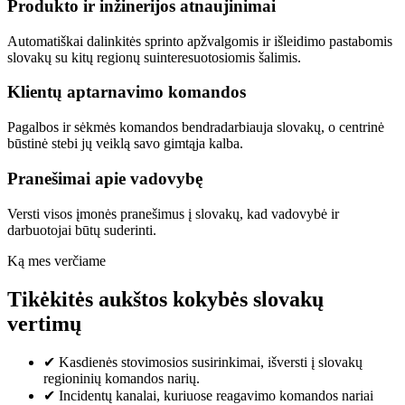
Produkto ir inžinerijos atnaujinimai
Automatiškai dalinkitės sprinto apžvalgomis ir išleidimo pastabomis
slovakų su kitų regionų suinteresuotosiomis šalimis.
Klientų aptarnavimo komandos
Pagalbos ir sėkmės komandos bendradarbiauja slovakų, o centrinė
būstinė stebi jų veiklą savo gimtąja kalba.
Pranešimai apie vadovybę
Versti visos įmonės pranešimus į slovakų, kad vadovybė ir
darbuotojai būtų suderinti.
Ką mes verčiame
Tikėkitės aukštos kokybės slovakų
vertimų
✔
Kasdienės stovimosios susirinkimai, išversti į slovakų
regioninių komandos narių.
✔
Incidentų kanalai, kuriuose reagavimo komandos nariai