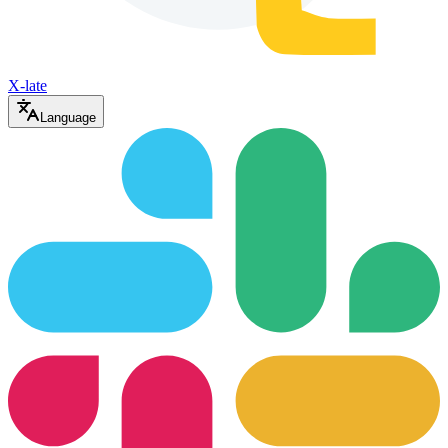
X-late
Language