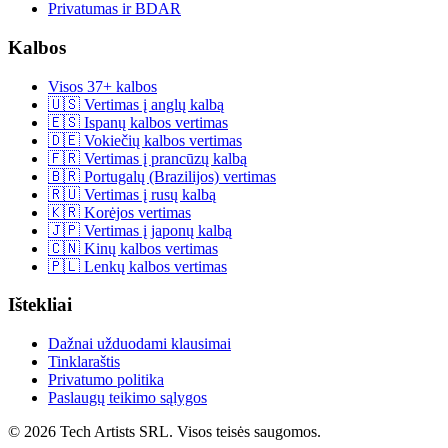
Privatumas ir BDAR
Kalbos
Visos 37+ kalbos
🇺🇸 Vertimas į anglų kalbą
🇪🇸 Ispanų kalbos vertimas
🇩🇪 Vokiečių kalbos vertimas
🇫🇷 Vertimas į prancūzų kalbą
🇧🇷 Portugalų (Brazilijos) vertimas
🇷🇺 Vertimas į rusų kalbą
🇰🇷 Korėjos vertimas
🇯🇵 Vertimas į japonų kalbą
🇨🇳 Kinų kalbos vertimas
🇵🇱 Lenkų kalbos vertimas
Ištekliai
Dažnai užduodami klausimai
Tinklaraštis
Privatumo politika
Paslaugų teikimo sąlygos
© 2026 Tech Artists SRL. Visos teisės saugomos.