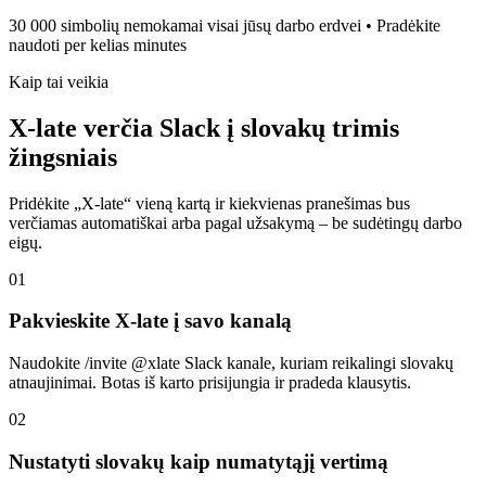
30 000 simbolių nemokamai visai jūsų darbo erdvei • Pradėkite
naudoti per kelias minutes
Kaip tai veikia
X-late verčia Slack į slovakų trimis
žingsniais
Pridėkite „X-late“ vieną kartą ir kiekvienas pranešimas bus
verčiamas automatiškai arba pagal užsakymą – be sudėtingų darbo
eigų.
01
Pakvieskite X-late į savo kanalą
Naudokite /invite @xlate Slack kanale, kuriam reikalingi slovakų
atnaujinimai. Botas iš karto prisijungia ir pradeda klausytis.
02
Nustatyti slovakų kaip numatytąjį vertimą