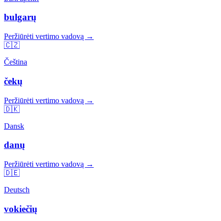
bulgarų
Peržiūrėti vertimo vadovą →
🇨🇿
Čeština
čekų
Peržiūrėti vertimo vadovą →
🇩🇰
Dansk
danų
Peržiūrėti vertimo vadovą →
🇩🇪
Deutsch
vokiečių