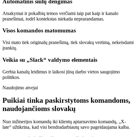
Automatinis siūlų dengimas
Atsakymai ir pokalbių temos verčiami taip pat kaip ir kanalo
pranešimai, todėl kontekstas niekada neprarandamas.
Visos komandos matomumas
Visi mato tiek originalų pranešimą, tiek slovakų vertimą, nekeisdami
įrankių.
Veikia su „Slack“ valdymo elementais
Gerbia kanalų leidimus ir laikosi jūsų darbo vietos saugojimo
politikos.
Naudojimo atvejai
Puikiai tinka paskirstytoms komandoms,
naudojančioms slovakų
Nuo inžinerijos komandų iki klientų aptarnavimo komandų, „X-
late“ užtikrina, kad visi bendradarbiautų savo pageidaujama kalba.