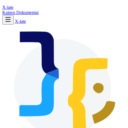
X-late
Kainos
Dokumentai
X-late