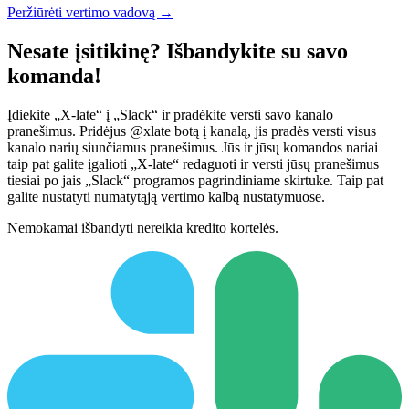
Peržiūrėti vertimo vadovą →
Nesate įsitikinę? Išbandykite su savo
komanda!
Įdiekite „X-late“ į „Slack“ ir pradėkite versti savo kanalo
pranešimus. Pridėjus @xlate botą į kanalą, jis pradės versti visus
kanalo narių siunčiamus pranešimus. Jūs ir jūsų komandos nariai
taip pat galite įgalioti „X-late“ redaguoti ir versti jūsų pranešimus
tiesiai po jais „Slack“ programos pagrindiniame skirtuke. Taip pat
galite nustatyti numatytąją vertimo kalbą nustatymuose.
Nemokamai išbandyti nereikia kredito kortelės.