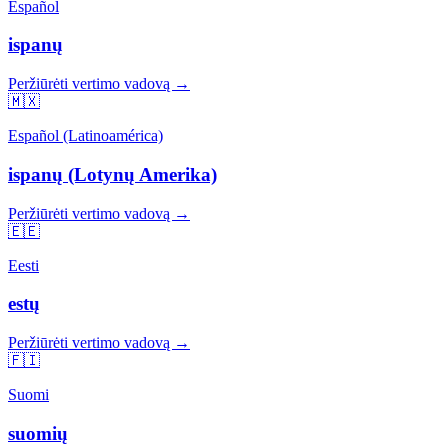
Español
ispanų
Peržiūrėti vertimo vadovą →
🇲🇽
Español (Latinoamérica)
ispanų (Lotynų Amerika)
Peržiūrėti vertimo vadovą →
🇪🇪
Eesti
estų
Peržiūrėti vertimo vadovą →
🇫🇮
Suomi
suomių