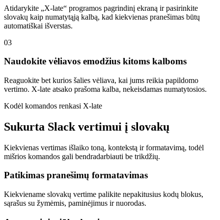
Atidarykite „X-late“ programos pagrindinį ekraną ir pasirinkite
slovakų kaip numatytąją kalbą, kad kiekvienas pranešimas būtų
automatiškai išverstas.
03
Naudokite vėliavos emodžius kitoms kalboms
Reaguokite bet kurios šalies vėliava, kai jums reikia papildomo
vertimo. X-late atsako prašoma kalba, nekeisdamas numatytosios.
Kodėl komandos renkasi X-late
Sukurta Slack vertimui į slovakų
Kiekvienas vertimas išlaiko toną, kontekstą ir formatavimą, todėl
mišrios komandos gali bendradarbiauti be trikdžių.
Patikimas pranešimų formatavimas
Kiekviename slovakų vertime palikite nepakitusius kodų blokus,
sąrašus su žymėmis, paminėjimus ir nuorodas.