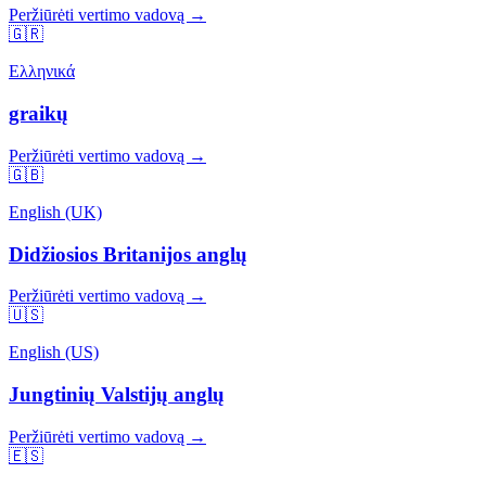
Peržiūrėti vertimo vadovą →
🇬🇷
Ελληνικά
graikų
Peržiūrėti vertimo vadovą →
🇬🇧
English (UK)
Didžiosios Britanijos anglų
Peržiūrėti vertimo vadovą →
🇺🇸
English (US)
Jungtinių Valstijų anglų
Peržiūrėti vertimo vadovą →
🇪🇸