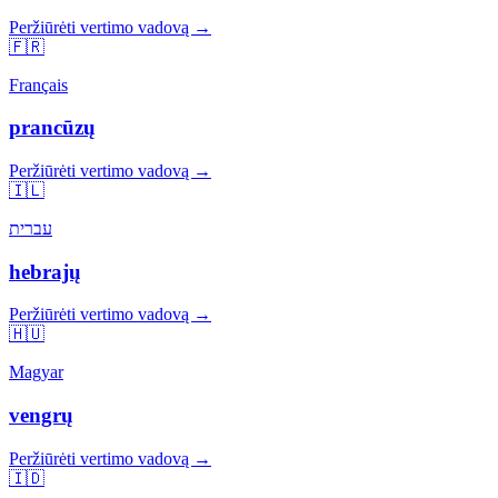
Peržiūrėti vertimo vadovą →
🇫🇷
Français
prancūzų
Peržiūrėti vertimo vadovą →
🇮🇱
עברית
hebrajų
Peržiūrėti vertimo vadovą →
🇭🇺
Magyar
vengrų
Peržiūrėti vertimo vadovą →
🇮🇩