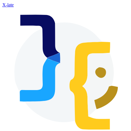
X-late