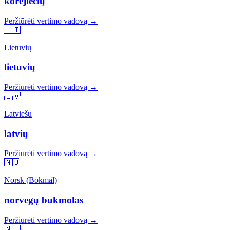
korėjiečių
Peržiūrėti vertimo vadovą →
🇱🇹
Lietuvių
lietuvių
Peržiūrėti vertimo vadovą →
🇱🇻
Latviešu
latvių
Peržiūrėti vertimo vadovą →
🇳🇴
Norsk (Bokmål)
norvegų bukmolas
Peržiūrėti vertimo vadovą →
🇳🇱