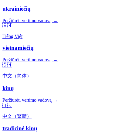
ukrainiečių
Peržiūrėti vertimo vadovą →
🇻🇳
Tiếng Việt
vietnamiečių
Peržiūrėti vertimo vadovą →
🇨🇳
中文（简体）
kinų
Peržiūrėti vertimo vadovą →
🇭🇰
中文（繁體）
tradicinė kinų