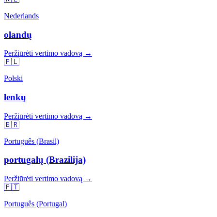
Nederlands
olandų
Peržiūrėti vertimo vadovą →
🇵🇱
Polski
lenkų
Peržiūrėti vertimo vadovą →
🇧🇷
Português (Brasil)
portugalų (Brazilija)
Peržiūrėti vertimo vadovą →
🇵🇹
Português (Portugal)