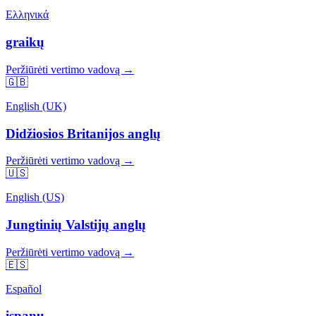
Ελληνικά
graikų
Peržiūrėti vertimo vadovą →
🇬🇧
English (UK)
Didžiosios Britanijos anglų
Peržiūrėti vertimo vadovą →
🇺🇸
English (US)
Jungtinių Valstijų anglų
Peržiūrėti vertimo vadovą →
🇪🇸
Español
ispanų