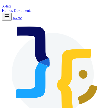
X-late
Kainos
Dokumentai
X-late