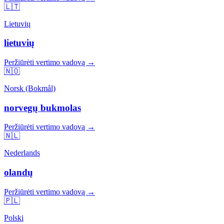
🇱🇹
Lietuvių
lietuvių
Peržiūrėti vertimo vadovą →
🇳🇴
Norsk (Bokmål)
norvegų bukmolas
Peržiūrėti vertimo vadovą →
🇳🇱
Nederlands
olandų
Peržiūrėti vertimo vadovą →
🇵🇱
Polski