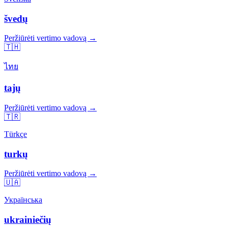
švedų
Peržiūrėti vertimo vadovą →
🇹🇭
ไทย
tajų
Peržiūrėti vertimo vadovą →
🇹🇷
Türkçe
turkų
Peržiūrėti vertimo vadovą →
🇺🇦
Українська
ukrainiečių