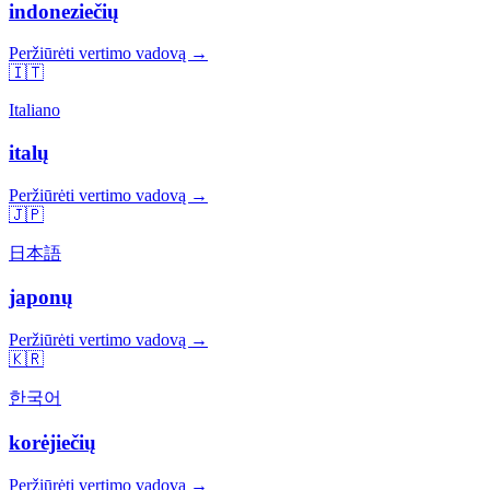
indoneziečių
Peržiūrėti vertimo vadovą →
🇮🇹
Italiano
italų
Peržiūrėti vertimo vadovą →
🇯🇵
日本語
japonų
Peržiūrėti vertimo vadovą →
🇰🇷
한국어
korėjiečių
Peržiūrėti vertimo vadovą →