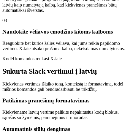
latvių kaip numatytąją kalbą, kad kiekvienas pranešimas būtų
automatiškai išverstas.
03
Naudokite vėliavos emodžius kitoms kalboms
Reaguokite bet kurios šalies vėliava, kai jums reikia papildomo
vertimo. X-late atsako prašoma kalba, nekeisdamas numatytosios.
Kodėl komandos renkasi X-late
Sukurta Slack vertimui į latvių
Kiekvienas vertimas išlaiko toną, kontekstą ir formatavimą, todėl
mišrios komandos gali bendradarbiauti be trikdžių.
Patikimas pranešimų formatavimas
Kiekviename latvių vertime palikite nepakitusius kodų blokus,
sąrašus su žymėmis, paminėjimus ir nuorodas.
Automatinis siūlų dengimas