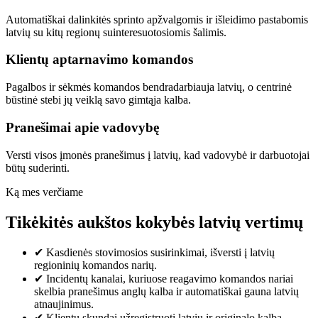
Automatiškai dalinkitės sprinto apžvalgomis ir išleidimo pastabomis
latvių su kitų regionų suinteresuotosiomis šalimis.
Klientų aptarnavimo komandos
Pagalbos ir sėkmės komandos bendradarbiauja latvių, o centrinė
būstinė stebi jų veiklą savo gimtąja kalba.
Pranešimai apie vadovybę
Versti visos įmonės pranešimus į latvių, kad vadovybė ir darbuotojai
būtų suderinti.
Ką mes verčiame
Tikėkitės aukštos kokybės latvių vertimų
✔
Kasdienės stovimosios susirinkimai, išversti į latvių
regioninių komandos narių.
✔
Incidentų kanalai, kuriuose reagavimo komandos nariai
skelbia pranešimus anglų kalba ir automatiškai gauna latvių
atnaujinimus.
✔
Klientų skundai užregistruoti latvių ir originalo kalba.