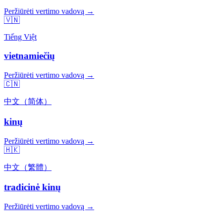
Peržiūrėti vertimo vadovą →
🇻🇳
Tiếng Việt
vietnamiečių
Peržiūrėti vertimo vadovą →
🇨🇳
中文（简体）
kinų
Peržiūrėti vertimo vadovą →
🇭🇰
中文（繁體）
tradicinė kinų
Peržiūrėti vertimo vadovą →