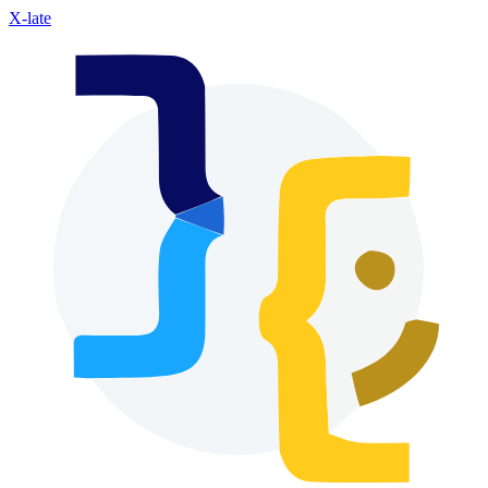
X-late