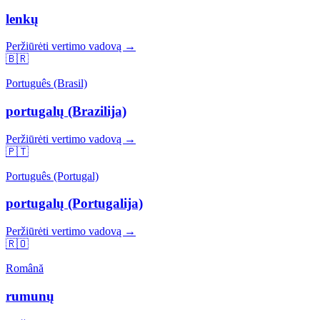
lenkų
Peržiūrėti vertimo vadovą →
🇧🇷
Português (Brasil)
portugalų (Brazilija)
Peržiūrėti vertimo vadovą →
🇵🇹
Português (Portugal)
portugalų (Portugalija)
Peržiūrėti vertimo vadovą →
🇷🇴
Română
rumunų