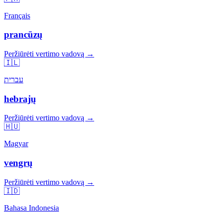
Français
prancūzų
Peržiūrėti vertimo vadovą →
🇮🇱
עברית
hebrajų
Peržiūrėti vertimo vadovą →
🇭🇺
Magyar
vengrų
Peržiūrėti vertimo vadovą →
🇮🇩
Bahasa Indonesia