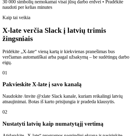
30 000 simbolių nemokamai visai jūsų darbo erdvei • Pradėkite
naudoti per kelias minutes
Kaip tai veikia
X-late verčia Slack į latvių trimis
žingsniais
Pridėkite „X-late“ vieną kartą ir kiekvienas pranešimas bus
verčiamas automatiškai arba pagal užsakymą – be sudėtingų darbo
eigų.
01
Pakvieskite X-late į savo kanalą
Naudokite /invite @xlate Slack kanale, kuriam reikalingi latvių
atnaujinimai. Botas iš karto prisijungia ir pradeda klausytis.
02
Nustatyti latvių kaip numatytąjį vertimą
Atidarykite „X-late“ programos pagrindinį ekraną ir pasirinkite