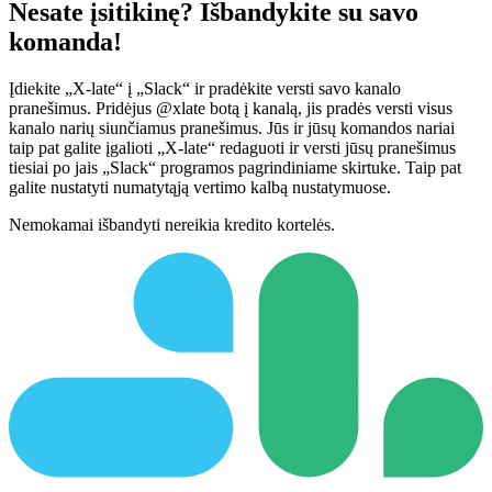
Nesate įsitikinę? Išbandykite su savo
komanda!
Įdiekite „X-late“ į „Slack“ ir pradėkite versti savo kanalo
pranešimus. Pridėjus @xlate botą į kanalą, jis pradės versti visus
kanalo narių siunčiamus pranešimus. Jūs ir jūsų komandos nariai
taip pat galite įgalioti „X-late“ redaguoti ir versti jūsų pranešimus
tiesiai po jais „Slack“ programos pagrindiniame skirtuke. Taip pat
galite nustatyti numatytąją vertimo kalbą nustatymuose.
Nemokamai išbandyti nereikia kredito kortelės.