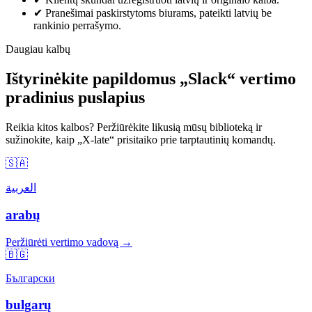
✔
Pranešimai paskirstytoms biurams, pateikti latvių be
rankinio perrašymo.
Daugiau kalbų
Ištyrinėkite papildomus „Slack“ vertimo
pradinius puslapius
Reikia kitos kalbos? Peržiūrėkite likusią mūsų biblioteką ir
sužinokite, kaip „X-late“ prisitaiko prie tarptautinių komandų.
🇸🇦
العربية
arabų
Peržiūrėti vertimo vadovą →
🇧🇬
Български
bulgarų