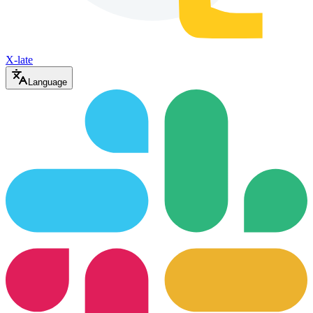
X-late
Language