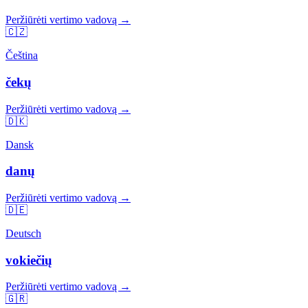
Peržiūrėti vertimo vadovą →
🇨🇿
Čeština
čekų
Peržiūrėti vertimo vadovą →
🇩🇰
Dansk
danų
Peržiūrėti vertimo vadovą →
🇩🇪
Deutsch
vokiečių
Peržiūrėti vertimo vadovą →
🇬🇷