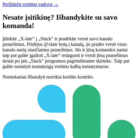
Peržiūrėti vertimo vadovą →
Nesate įsitikinę? Išbandykite su savo
komanda!
Įdiekite „X-late“ į „Slack“ ir pradėkite versti savo kanalo
pranešimus. Pridėjus @xlate botą į kanalą, jis pradės versti visus
kanalo narių siunčiamus pranešimus. Jūs ir jūsų komandos nariai
taip pat galite įgalioti „X-late“ redaguoti ir versti jūsų pranešimus
tiesiai po jais „Slack“ programos pagrindiniame skirtuke. Taip pat
galite nustatyti numatytąją vertimo kalbą nustatymuose.
Nemokamai išbandyti nereikia kredito kortelės.