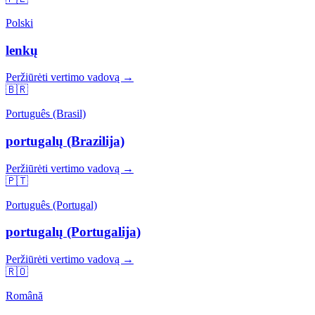
Polski
lenkų
Peržiūrėti vertimo vadovą →
🇧🇷
Português (Brasil)
portugalų (Brazilija)
Peržiūrėti vertimo vadovą →
🇵🇹
Português (Portugal)
portugalų (Portugalija)
Peržiūrėti vertimo vadovą →
🇷🇴
Română