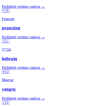
Peržiūrėti vertimo vadovą →
🇫🇷
Français
prancūzų
Peržiūrėti vertimo vadovą →
🇮🇱
עברית
hebrajų
Peržiūrėti vertimo vadovą →
🇭🇺
Magyar
vengrų
Peržiūrėti vertimo vadovą →
🇮🇩