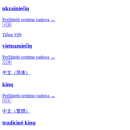
ukrainiečių
Peržiūrėti vertimo vadovą →
🇻🇳
Tiếng Việt
vietnamiečių
Peržiūrėti vertimo vadovą →
🇨🇳
中文（简体）
kinų
Peržiūrėti vertimo vadovą →
🇭🇰
中文（繁體）
tradicinė kinų