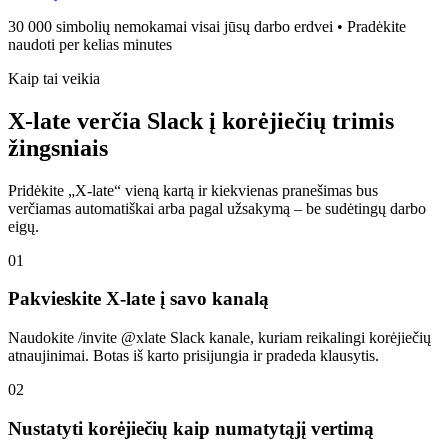
30 000 simbolių nemokamai visai jūsų darbo erdvei • Pradėkite
naudoti per kelias minutes
Kaip tai veikia
X-late verčia Slack į korėjiečių trimis
žingsniais
Pridėkite „X-late“ vieną kartą ir kiekvienas pranešimas bus
verčiamas automatiškai arba pagal užsakymą – be sudėtingų darbo
eigų.
01
Pakvieskite X-late į savo kanalą
Naudokite /invite @xlate Slack kanale, kuriam reikalingi korėjiečių
atnaujinimai. Botas iš karto prisijungia ir pradeda klausytis.
02
Nustatyti korėjiečių kaip numatytąjį vertimą