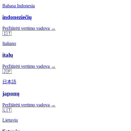
Bahasa Indonesia
indoneziečių
Peržiūrėti vertimo vadovą →
🇮🇹
Italiano
italų
Peržiūrėti vertimo vadovą →
🇯🇵
日本語
japonų
Peržiūrėti vertimo vadovą →
🇱🇹
Lietuvių