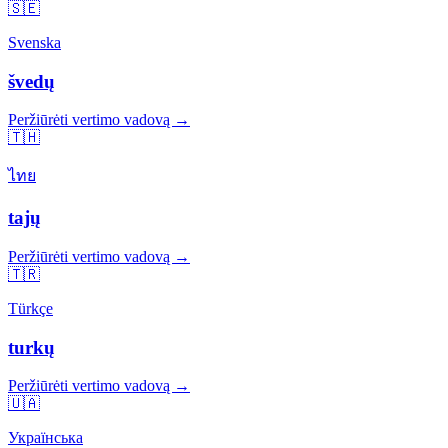
🇸🇪
Svenska
švedų
Peržiūrėti vertimo vadovą →
🇹🇭
ไทย
tajų
Peržiūrėti vertimo vadovą →
🇹🇷
Türkçe
turkų
Peržiūrėti vertimo vadovą →
🇺🇦
Українська