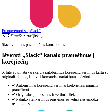
Prenumeruoti su „Slack“
🇰🇷
한국어 • korėjiečių
Slack vertimas pasaulinėms komandoms
Išversti „Slack“ kanalo pranešimus į
korėjiečių
X-late automatiškai skelbia patobulintus korėjiečių vertimus kartu su
originalia žinute, kad visi komandos nariai būtų suderinti.
✔
Automatiniai korėjiečių vertimai kiekvienam naujam
pranešimui
✔
Originalus pranešimas ir vertimas lieka kartu
✔
Palaiko vienkartinius prašymus su vėliavėlės emodži
reakcijomis