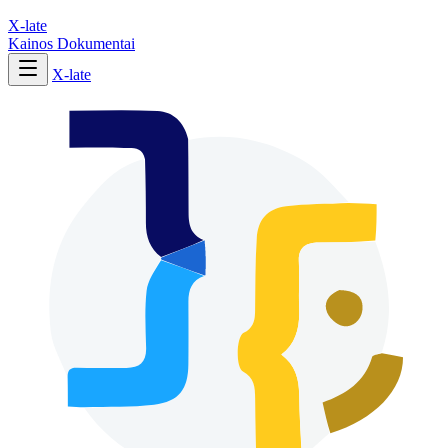
X-late
Kainos
Dokumentai
X-late