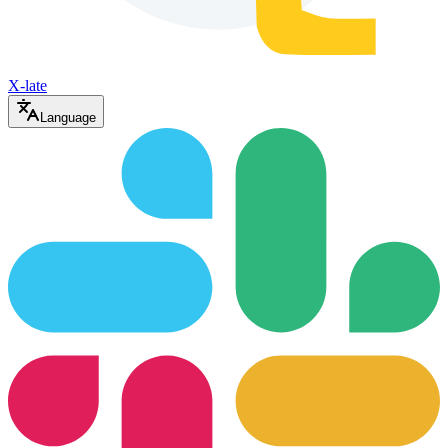
X-late
Language