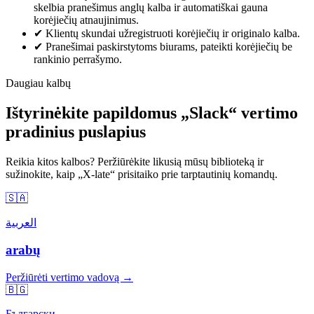
skelbia pranešimus anglų kalba ir automatiškai gauna
korėjiečių atnaujinimus.
✔
Klientų skundai užregistruoti korėjiečių ir originalo kalba.
✔
Pranešimai paskirstytoms biurams, pateikti korėjiečių be
rankinio perrašymo.
Daugiau kalbų
Ištyrinėkite papildomus „Slack“ vertimo
pradinius puslapius
Reikia kitos kalbos? Peržiūrėkite likusią mūsų biblioteką ir
sužinokite, kaip „X-late“ prisitaiko prie tarptautinių komandų.
🇸🇦
العربية
arabų
Peržiūrėti vertimo vadovą →
🇧🇬
Български