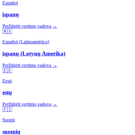
Español
ispanų
Peržiūrėti vertimo vadovą →
🇲🇽
Español (Latinoamérica)
ispanų (Lotynų Amerika)
Peržiūrėti vertimo vadovą →
🇪🇪
Eesti
estų
Peržiūrėti vertimo vadovą →
🇫🇮
Suomi
suomių