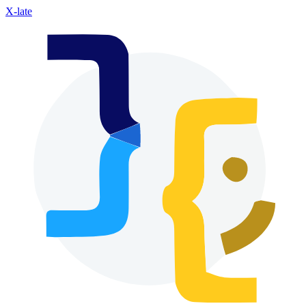
X-late