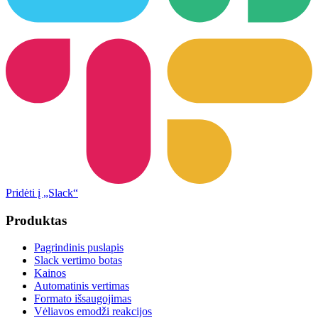
Pridėti į „Slack“
Produktas
Pagrindinis puslapis
Slack vertimo botas
Kainos
Automatinis vertimas
Formato išsaugojimas
Vėliavos emodži reakcijos