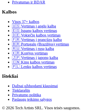
Privatumas ir BDAR
Kalbos
Visos 37+ kalbos
🇺🇸 Vertimas į anglų kalbą
🇪🇸 Ispanų kalbos vertimas
🇩🇪 Vokiečių kalbos vertimas
🇫🇷 Vertimas į prancūzų kalbą
🇧🇷 Portugalų (Brazilijos) vertimas
🇷🇺 Vertimas į rusų kalbą
🇰🇷 Korėjos vertimas
🇯🇵 Vertimas į japonų kalbą
🇨🇳 Kinų kalbos vertimas
🇵🇱 Lenkų kalbos vertimas
Ištekliai
Dažnai užduodami klausimai
Tinklaraštis
Privatumo politika
Paslaugų teikimo sąlygos
© 2026 Tech Artists SRL. Visos teisės saugomos.