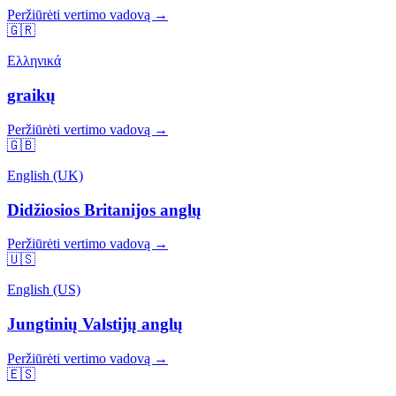
Peržiūrėti vertimo vadovą →
🇬🇷
Ελληνικά
graikų
Peržiūrėti vertimo vadovą →
🇬🇧
English (UK)
Didžiosios Britanijos anglų
Peržiūrėti vertimo vadovą →
🇺🇸
English (US)
Jungtinių Valstijų anglų
Peržiūrėti vertimo vadovą →
🇪🇸