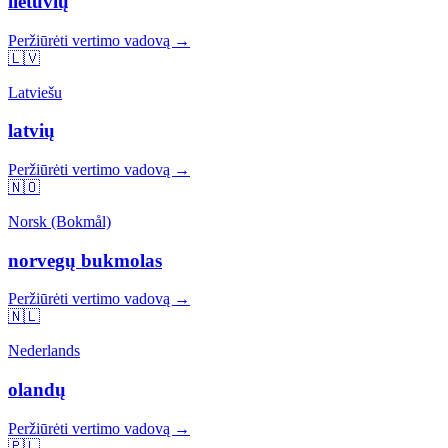
lietuvių
Peržiūrėti vertimo vadovą →
🇱🇻
Latviešu
latvių
Peržiūrėti vertimo vadovą →
🇳🇴
Norsk (Bokmål)
norvegų bukmolas
Peržiūrėti vertimo vadovą →
🇳🇱
Nederlands
olandų
Peržiūrėti vertimo vadovą →
🇵🇱