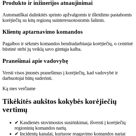
Produkto ir inžinerijos atnaujinimai
Automatiškai dalinkitės sprinto apžvalgomis ir išleidimo pastabomis
korėjiečių su kitų regionų suinteresuotosiomis šalimis.
Klientų aptarnavimo komandos
Pagalbos ir sėkmės komandos bendradarbiauja korėjiečių, o centrinė
būstinė stebi jų veiklą savo gimtąja kalba.
Pranešimai apie vadovybę
Versti visos įmonės pranešimus į korėjiečių, kad vadovybė ir
darbuotojai būtų suderinti.
Ką mes verčiame
Tikėkitės aukštos kokybės korėjiečių
vertimų
✔
Kasdienės stovimosios susirinkimai, išversti į korėjiečių
regioninių komandos narių.
✔
Incidentų kanalai, kuriuose reagavimo komandos nariai