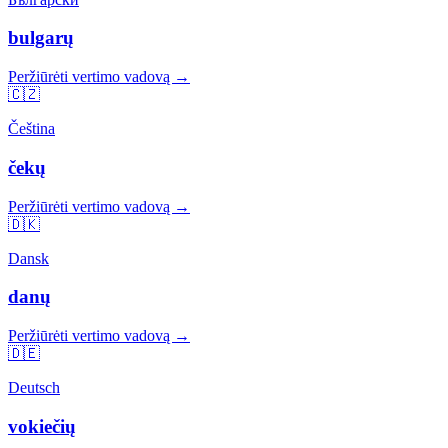
bulgarų
Peržiūrėti vertimo vadovą →
🇨🇿
Čeština
čekų
Peržiūrėti vertimo vadovą →
🇩🇰
Dansk
danų
Peržiūrėti vertimo vadovą →
🇩🇪
Deutsch
vokiečių