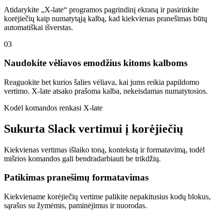
Atidarykite „X-late“ programos pagrindinį ekraną ir pasirinkite
korėjiečių kaip numatytąją kalbą, kad kiekvienas pranešimas būtų
automatiškai išverstas.
03
Naudokite vėliavos emodžius kitoms kalboms
Reaguokite bet kurios šalies vėliava, kai jums reikia papildomo
vertimo. X-late atsako prašoma kalba, nekeisdamas numatytosios.
Kodėl komandos renkasi X-late
Sukurta Slack vertimui į korėjiečių
Kiekvienas vertimas išlaiko toną, kontekstą ir formatavimą, todėl
mišrios komandos gali bendradarbiauti be trikdžių.
Patikimas pranešimų formatavimas
Kiekviename korėjiečių vertime palikite nepakitusius kodų blokus,
sąrašus su žymėmis, paminėjimus ir nuorodas.