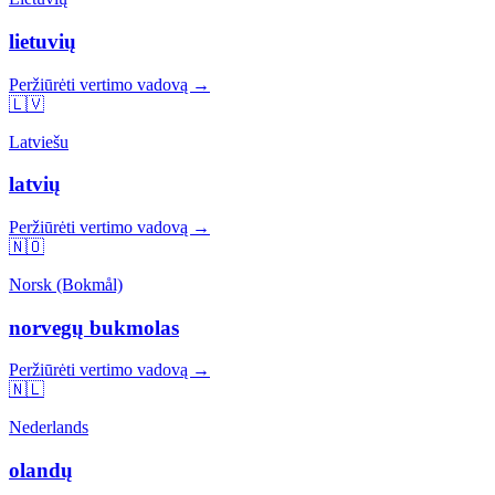
lietuvių
Peržiūrėti vertimo vadovą →
🇱🇻
Latviešu
latvių
Peržiūrėti vertimo vadovą →
🇳🇴
Norsk (Bokmål)
norvegų bukmolas
Peržiūrėti vertimo vadovą →
🇳🇱
Nederlands
olandų