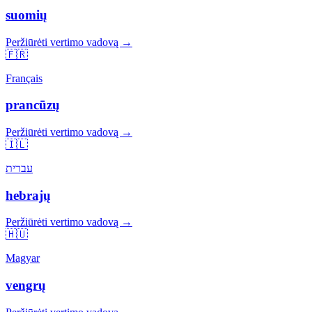
suomių
Peržiūrėti vertimo vadovą →
🇫🇷
Français
prancūzų
Peržiūrėti vertimo vadovą →
🇮🇱
עברית
hebrajų
Peržiūrėti vertimo vadovą →
🇭🇺
Magyar
vengrų