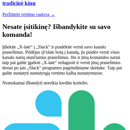
tradicinė kinų
Peržiūrėti vertimo vadovą →
Nesate įsitikinę? Išbandykite su savo
komanda!
Įdiekite „X-late“ į „Slack“ ir pradėkite versti savo kanalo
pranešimus. Pridėjus @xlate botą į kanalą, jis pradės versti visus
kanalo narių siunčiamus pranešimus. Jūs ir jūsų komandos nariai
taip pat galite įgalioti „X-late“ redaguoti ir versti jūsų pranešimus
tiesiai po jais „Slack“ programos pagrindiniame skirtuke. Taip pat
galite nustatyti numatytąją vertimo kalbą nustatymuose.
Nemokamai išbandyti nereikia kredito kortelės.