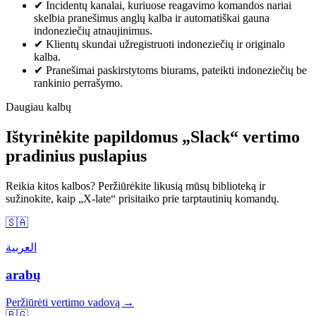
✔
Incidentų kanalai, kuriuose reagavimo komandos nariai
skelbia pranešimus anglų kalba ir automatiškai gauna
indoneziečių atnaujinimus.
✔
Klientų skundai užregistruoti indoneziečių ir originalo
kalba.
✔
Pranešimai paskirstytoms biurams, pateikti indoneziečių be
rankinio perrašymo.
Daugiau kalbų
Ištyrinėkite papildomus „Slack“ vertimo
pradinius puslapius
Reikia kitos kalbos? Peržiūrėkite likusią mūsų biblioteką ir
sužinokite, kaip „X-late“ prisitaiko prie tarptautinių komandų.
🇸🇦
العربية
arabų
Peržiūrėti vertimo vadovą →
🇧🇬