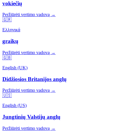
vokiečių
Peržiūrėti vertimo vadovą →
🇬🇷
Ελληνικά
graikų
Peržiūrėti vertimo vadovą →
🇬🇧
English (UK)
Didžiosios Britanijos anglų
Peržiūrėti vertimo vadovą →
🇺🇸
English (US)
Jungtinių Valstijų anglų
Peržiūrėti vertimo vadovą →