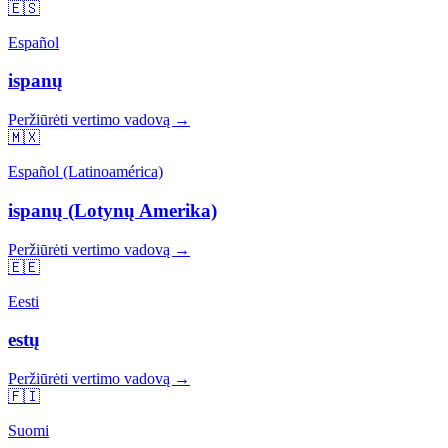
🇪🇸
Español
ispanų
Peržiūrėti vertimo vadovą →
🇲🇽
Español (Latinoamérica)
ispanų (Lotynų Amerika)
Peržiūrėti vertimo vadovą →
🇪🇪
Eesti
estų
Peržiūrėti vertimo vadovą →
🇫🇮
Suomi