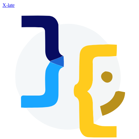
X-late