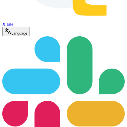
X-late
Language