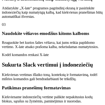
Atidarykite „X-late“ programos pagrindinį ekraną ir pasirinkite
indoneziečių kaip numatytąją kalbą, kad kiekvienas pranešimas būtų
automatiškai išverstas.
03
Naudokite vėliavos emodžius kitoms kalboms
Reaguokite bet kurios šalies vėliava, kai jums reikia papildomo
vertimo. X-late atsako prašoma kalba, nekeisdamas numatytosios.
Kodėl komandos renkasi X-late
Sukurta Slack vertimui į indoneziečių
Kiekvienas vertimas išlaiko toną, kontekstą ir formatavimą, todėl
mišrios komandos gali bendradarbiauti be trikdžių.
Patikimas pranešimų formatavimas
Kiekviename indoneziečių vertime palikite nepakitusius kodų
blokus, sąrašus su žymėmis, paminėjimus ir nuorodas.