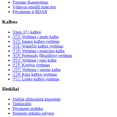
Formato išsaugojimas
Vėliavos emodži reakcijos
Privatumas ir BDAR
Kalbos
Visos 37+ kalbos
🇺🇸 Vertimas į anglų kalbą
🇪🇸 Ispanų kalbos vertimas
🇩🇪 Vokiečių kalbos vertimas
🇫🇷 Vertimas į prancūzų kalbą
🇧🇷 Portugalų (Brazilijos) vertimas
🇷🇺 Vertimas į rusų kalbą
🇰🇷 Korėjos vertimas
🇯🇵 Vertimas į japonų kalbą
🇨🇳 Kinų kalbos vertimas
🇵🇱 Lenkų kalbos vertimas
Ištekliai
Dažnai užduodami klausimai
Tinklaraštis
Privatumo politika
Paslaugų teikimo sąlygos