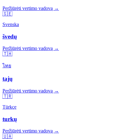
Peržiūrėti vertimo vadovą →
🇸🇪
Svenska
švedų
Peržiūrėti vertimo vadovą →
🇹🇭
ไทย
tajų
Peržiūrėti vertimo vadovą →
🇹🇷
Türkçe
turkų
Peržiūrėti vertimo vadovą →
🇺🇦