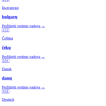
Български
bulgarų
Peržiūrėti vertimo vadovą →
🇨🇿
Čeština
čekų
Peržiūrėti vertimo vadovą →
🇩🇰
Dansk
danų
Peržiūrėti vertimo vadovą →
🇩🇪
Deutsch