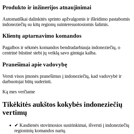
Produkto ir inžinerijos atnaujinimai
Automatiškai dalinkitės sprinto apžvalgomis ir išleidimo pastabomis
indoneziečių su kitų regionų suinteresuotosiomis šalimis.
Klientų aptarnavimo komandos
Pagalbos ir sėkmės komandos bendradarbiauja indoneziečių, o
centrinė būstinė stebi jų veiklą savo gimtąja kalba.
Pranešimai apie vadovybę
Versti visos įmonės pranešimus į indoneziečių, kad vadovybė ir
darbuotojai būtų suderinti.
Ką mes verčiame
Tikėkitės aukštos kokybės indoneziečių
vertimų
✔
Kasdienės stovimosios susirinkimai, išversti į indoneziečių
regioninių komandos narių.