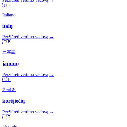
Peržiūrėti vertimo vadovą →
🇮🇹
Italiano
italų
Peržiūrėti vertimo vadovą →
🇯🇵
日本語
japonų
Peržiūrėti vertimo vadovą →
🇰🇷
한국어
korėjiečių
Peržiūrėti vertimo vadovą →
🇱🇹
Lietuvių