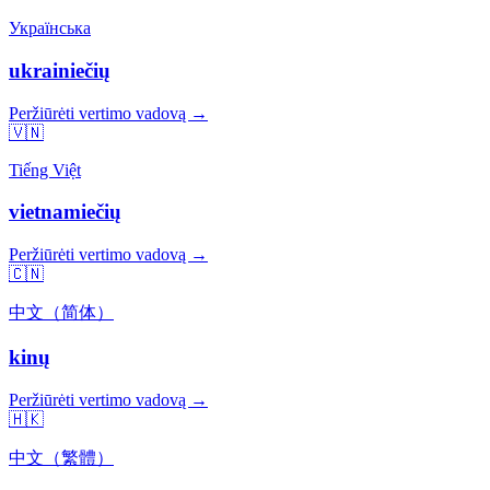
Українська
ukrainiečių
Peržiūrėti vertimo vadovą →
🇻🇳
Tiếng Việt
vietnamiečių
Peržiūrėti vertimo vadovą →
🇨🇳
中文（简体）
kinų
Peržiūrėti vertimo vadovą →
🇭🇰
中文（繁體）