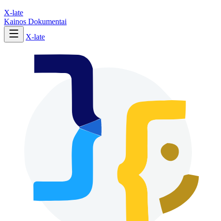
X-late
Kainos
Dokumentai
X-late