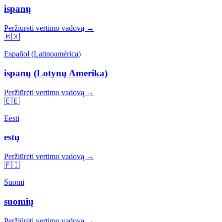
ispanų
Peržiūrėti vertimo vadovą →
🇲🇽
Español (Latinoamérica)
ispanų (Lotynų Amerika)
Peržiūrėti vertimo vadovą →
🇪🇪
Eesti
estų
Peržiūrėti vertimo vadovą →
🇫🇮
Suomi
suomių
Peržiūrėti vertimo vadovą →