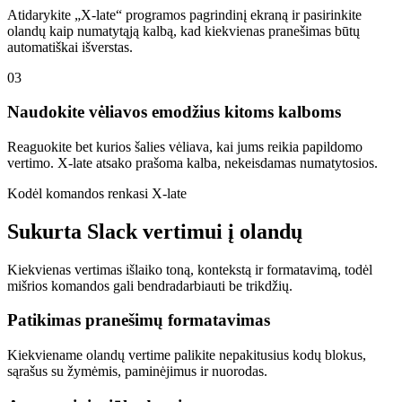
Atidarykite „X-late“ programos pagrindinį ekraną ir pasirinkite
olandų kaip numatytąją kalbą, kad kiekvienas pranešimas būtų
automatiškai išverstas.
03
Naudokite vėliavos emodžius kitoms kalboms
Reaguokite bet kurios šalies vėliava, kai jums reikia papildomo
vertimo. X-late atsako prašoma kalba, nekeisdamas numatytosios.
Kodėl komandos renkasi X-late
Sukurta Slack vertimui į olandų
Kiekvienas vertimas išlaiko toną, kontekstą ir formatavimą, todėl
mišrios komandos gali bendradarbiauti be trikdžių.
Patikimas pranešimų formatavimas
Kiekviename olandų vertime palikite nepakitusius kodų blokus,
sąrašus su žymėmis, paminėjimus ir nuorodas.