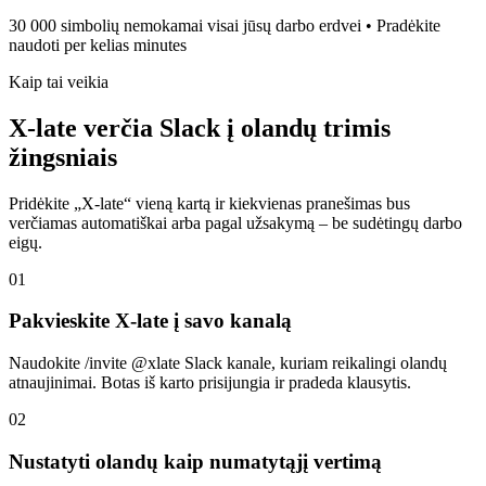
30 000 simbolių nemokamai visai jūsų darbo erdvei • Pradėkite
naudoti per kelias minutes
Kaip tai veikia
X-late verčia Slack į olandų trimis
žingsniais
Pridėkite „X-late“ vieną kartą ir kiekvienas pranešimas bus
verčiamas automatiškai arba pagal užsakymą – be sudėtingų darbo
eigų.
01
Pakvieskite X-late į savo kanalą
Naudokite /invite @xlate Slack kanale, kuriam reikalingi olandų
atnaujinimai. Botas iš karto prisijungia ir pradeda klausytis.
02
Nustatyti olandų kaip numatytąjį vertimą