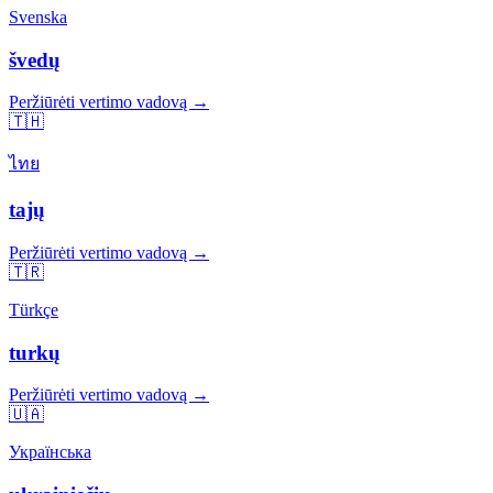
Svenska
švedų
Peržiūrėti vertimo vadovą →
🇹🇭
ไทย
tajų
Peržiūrėti vertimo vadovą →
🇹🇷
Türkçe
turkų
Peržiūrėti vertimo vadovą →
🇺🇦
Українська