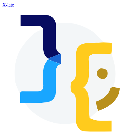
X-late