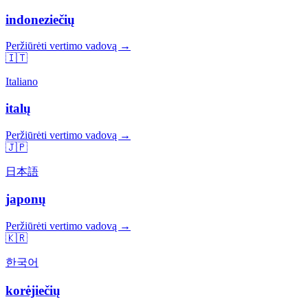
indoneziečių
Peržiūrėti vertimo vadovą →
🇮🇹
Italiano
italų
Peržiūrėti vertimo vadovą →
🇯🇵
日本語
japonų
Peržiūrėti vertimo vadovą →
🇰🇷
한국어
korėjiečių