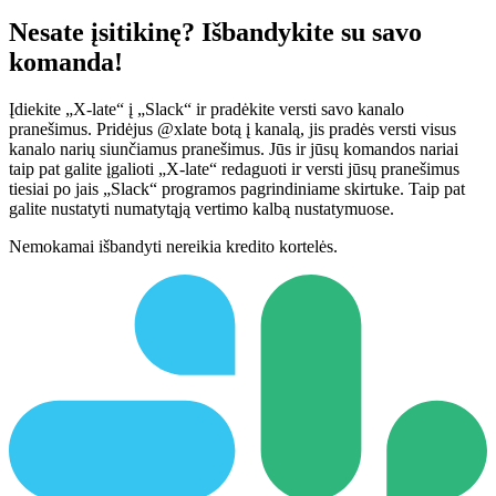
Nesate įsitikinę? Išbandykite su savo
komanda!
Įdiekite „X-late“ į „Slack“ ir pradėkite versti savo kanalo
pranešimus. Pridėjus @xlate botą į kanalą, jis pradės versti visus
kanalo narių siunčiamus pranešimus. Jūs ir jūsų komandos nariai
taip pat galite įgalioti „X-late“ redaguoti ir versti jūsų pranešimus
tiesiai po jais „Slack“ programos pagrindiniame skirtuke. Taip pat
galite nustatyti numatytąją vertimo kalbą nustatymuose.
Nemokamai išbandyti nereikia kredito kortelės.