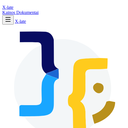
X-late
Kainos
Dokumentai
X-late