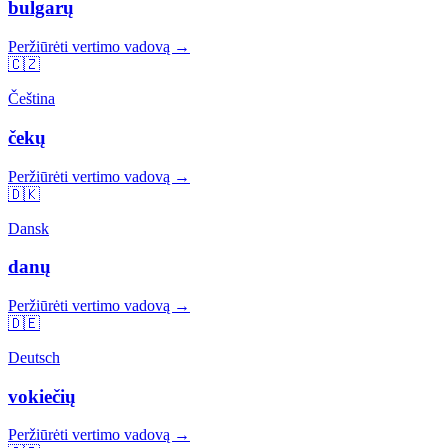
bulgarų
Peržiūrėti vertimo vadovą →
🇨🇿
Čeština
čekų
Peržiūrėti vertimo vadovą →
🇩🇰
Dansk
danų
Peržiūrėti vertimo vadovą →
🇩🇪
Deutsch
vokiečių
Peržiūrėti vertimo vadovą →