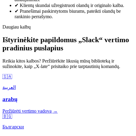
✔
Klientų skundai užregistruoti olandų ir originalo kalba.
✔
Pranešimai paskirstytoms biurams, pateikti olandų be
rankinio perrašymo.
Daugiau kalbų
Ištyrinėkite papildomus „Slack“ vertimo
pradinius puslapius
Reikia kitos kalbos? Peržiūrėkite likusią mūsų biblioteką ir
sužinokite, kaip „X-late“ prisitaiko prie tarptautinių komandų.
🇸🇦
العربية
arabų
Peržiūrėti vertimo vadovą →
🇧🇬
Български