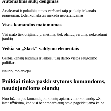
Automatinis siūlų dengimas
Atsakymai ir pokalbių temos verčiami taip pat kaip ir kanalo
pranešimai, todėl kontekstas niekada neprarandamas.
Visos komandos matomumas
Visi mato tiek originalų pranešimą, tiek olandų vertimą, nekeisdami
įrankių.
Veikia su „Slack“ valdymo elementais
Gerbia kanalų leidimus ir laikosi jūsų darbo vietos saugojimo
politikos.
Naudojimo atvejai
Puikiai tinka paskirstytoms komandoms,
naudojančioms olandų
Nuo inžinerijos komandų iki klientų aptarnavimo komandų, „X-
late“ užtikrina, kad visi bendradarbiautų savo pageidaujama kalba.