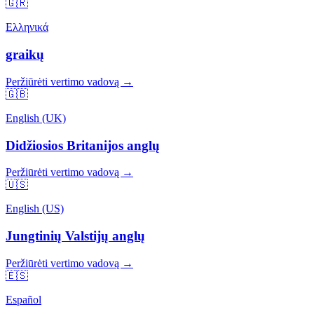
🇬🇷
Ελληνικά
graikų
Peržiūrėti vertimo vadovą →
🇬🇧
English (UK)
Didžiosios Britanijos anglų
Peržiūrėti vertimo vadovą →
🇺🇸
English (US)
Jungtinių Valstijų anglų
Peržiūrėti vertimo vadovą →
🇪🇸
Español