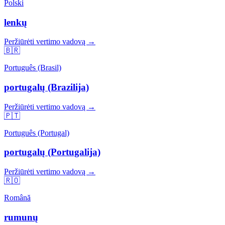
Polski
lenkų
Peržiūrėti vertimo vadovą →
🇧🇷
Português (Brasil)
portugalų (Brazilija)
Peržiūrėti vertimo vadovą →
🇵🇹
Português (Portugal)
portugalų (Portugalija)
Peržiūrėti vertimo vadovą →
🇷🇴
Română
rumunų