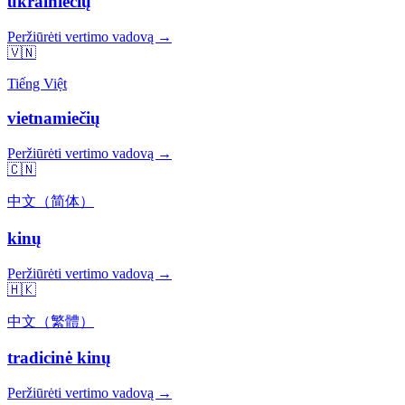
ukrainiečių
Peržiūrėti vertimo vadovą →
🇻🇳
Tiếng Việt
vietnamiečių
Peržiūrėti vertimo vadovą →
🇨🇳
中文（简体）
kinų
Peržiūrėti vertimo vadovą →
🇭🇰
中文（繁體）
tradicinė kinų
Peržiūrėti vertimo vadovą →