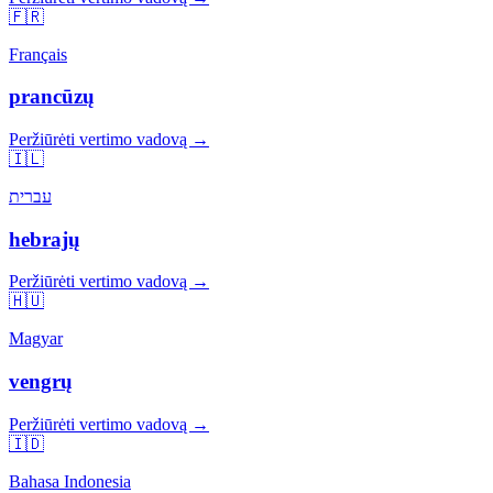
🇫🇷
Français
prancūzų
Peržiūrėti vertimo vadovą →
🇮🇱
עברית
hebrajų
Peržiūrėti vertimo vadovą →
🇭🇺
Magyar
vengrų
Peržiūrėti vertimo vadovą →
🇮🇩
Bahasa Indonesia