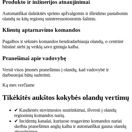
Produkto ir inžinerijos atnaujinimai
Automatiškai dalinkitės sprinto apžvalgomis ir išleidimo pastabomis
olandų su kitų regionų suinteresuotosiomis šalimis.
Klientų aptarnavimo komandos
Pagalbos ir sėkmės komandos bendradarbiauja olandų, o centrinė
būstinė stebi jų veiklą savo gimtąja kalba.
Pranešimai apie vadovybę
Versti visos įmonės pranešimus į olandų, kad vadovybė ir
darbuotojai būtų suderinti.
Ką mes verčiame
Tikėkitės aukštos kokybės olandų vertimų
✔
Kasdienės stovimosios susirinkimai, išversti į olandų
regioninių komandos narių.
✔
Incidentų kanalai, kuriuose reagavimo komandos nariai
skelbia pranešimus anglų kalba ir automatiškai gauna olandų
atnaujinimus.