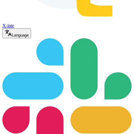
X-late
Language