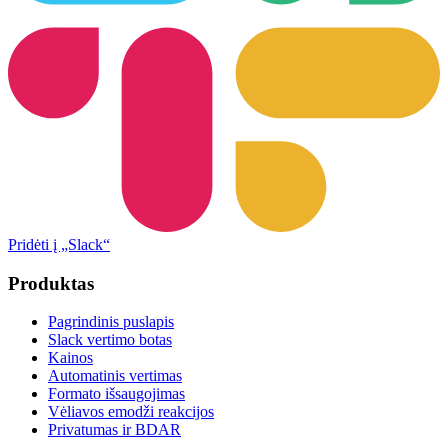
Pridėti į „Slack“
Produktas
Pagrindinis puslapis
Slack vertimo botas
Kainos
Automatinis vertimas
Formato išsaugojimas
Vėliavos emodži reakcijos
Privatumas ir BDAR