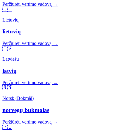
Peržiūrėti vertimo vadovą →
🇱🇹
Lietuvių
lietuvių
Peržiūrėti vertimo vadovą →
🇱🇻
Latviešu
latvių
Peržiūrėti vertimo vadovą →
🇳🇴
Norsk (Bokmål)
norvegų bukmolas
Peržiūrėti vertimo vadovą →
🇵🇱