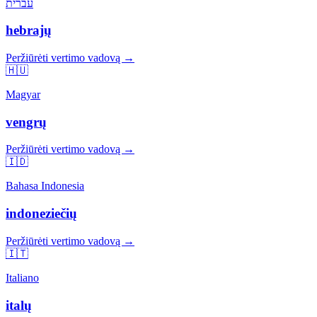
עברית
hebrajų
Peržiūrėti vertimo vadovą →
🇭🇺
Magyar
vengrų
Peržiūrėti vertimo vadovą →
🇮🇩
Bahasa Indonesia
indoneziečių
Peržiūrėti vertimo vadovą →
🇮🇹
Italiano
italų