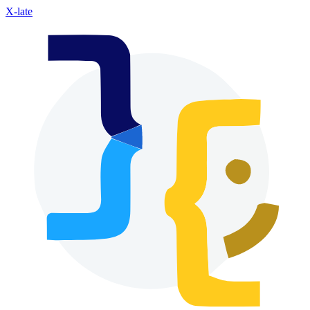
X-late