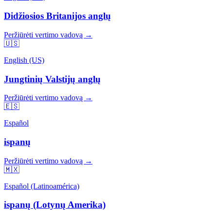
Didžiosios Britanijos anglų
Peržiūrėti vertimo vadovą →
🇺🇸
English (US)
Jungtinių Valstijų anglų
Peržiūrėti vertimo vadovą →
🇪🇸
Español
ispanų
Peržiūrėti vertimo vadovą →
🇲🇽
Español (Latinoamérica)
ispanų (Lotynų Amerika)