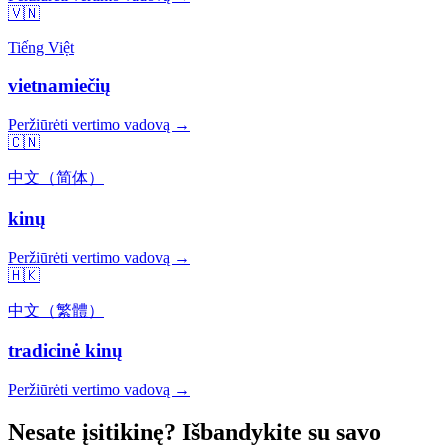
🇻🇳
Tiếng Việt
vietnamiečių
Peržiūrėti vertimo vadovą →
🇨🇳
中文（简体）
kinų
Peržiūrėti vertimo vadovą →
🇭🇰
中文（繁體）
tradicinė kinų
Peržiūrėti vertimo vadovą →
Nesate įsitikinę? Išbandykite su savo