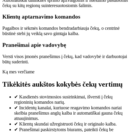
Automatiškai dalinkitės sprinto apžvalgomis ir išleidimo pastabomis
čekų su kitų regionų suinteresuotosiomis šalimis.
Klientų aptarnavimo komandos
Pagalbos ir sėkmės komandos bendradarbiauja čekų, o centrinė
būstinė stebi jų veiklą savo gimtąja kalba.
Pranešimai apie vadovybę
Versti visos įmonės pranešimus į čekų, kad vadovybė ir darbuotojai
būtų suderinti.
Ką mes verčiame
Tikėkitės aukštos kokybės čekų vertimų
✔
Kasdienės stovimosios susirinkimai, išversti į čekų
regioninių komandos narių.
✔
Incidentų kanalai, kuriuose reagavimo komandos nariai
skelbia pranešimus anglų kalba ir automatiškai gauna čekų
atnaujinimus.
✔
Klientų skundai užregistruoti čekų ir originalo kalba.
✔
Pranešimai paskirstytoms biurams, pateikti čekų be