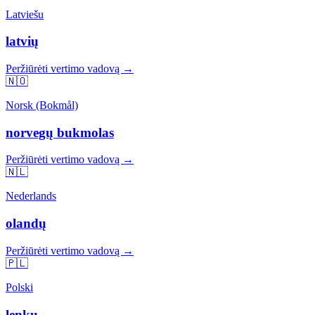
Latviešu
latvių
Peržiūrėti vertimo vadovą →
🇳🇴
Norsk (Bokmål)
norvegų bukmolas
Peržiūrėti vertimo vadovą →
🇳🇱
Nederlands
olandų
Peržiūrėti vertimo vadovą →
🇵🇱
Polski
lenkų