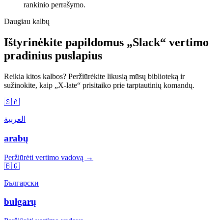
rankinio perrašymo.
Daugiau kalbų
Ištyrinėkite papildomus „Slack“ vertimo
pradinius puslapius
Reikia kitos kalbos? Peržiūrėkite likusią mūsų biblioteką ir
sužinokite, kaip „X-late“ prisitaiko prie tarptautinių komandų.
🇸🇦
العربية
arabų
Peržiūrėti vertimo vadovą →
🇧🇬
Български
bulgarų