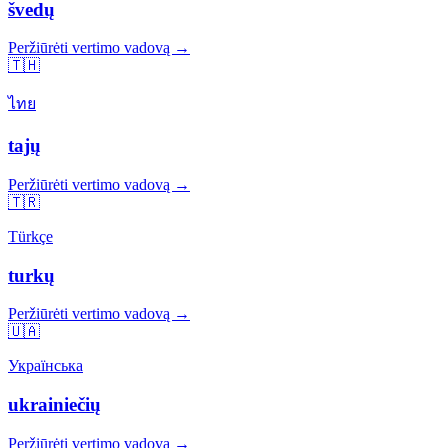
švedų
Peržiūrėti vertimo vadovą →
🇹🇭
ไทย
tajų
Peržiūrėti vertimo vadovą →
🇹🇷
Türkçe
turkų
Peržiūrėti vertimo vadovą →
🇺🇦
Українська
ukrainiečių
Peržiūrėti vertimo vadovą →