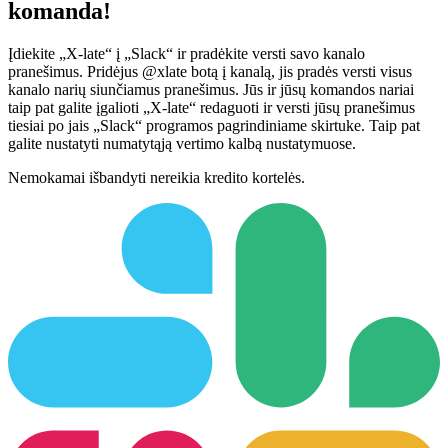
komanda!
Įdiekite „X-late“ į „Slack“ ir pradėkite versti savo kanalo
pranešimus. Pridėjus @xlate botą į kanalą, jis pradės versti visus
kanalo narių siunčiamus pranešimus. Jūs ir jūsų komandos nariai
taip pat galite įgalioti „X-late“ redaguoti ir versti jūsų pranešimus
tiesiai po jais „Slack“ programos pagrindiniame skirtuke. Taip pat
galite nustatyti numatytąją vertimo kalbą nustatymuose.
Nemokamai išbandyti nereikia kredito kortelės.