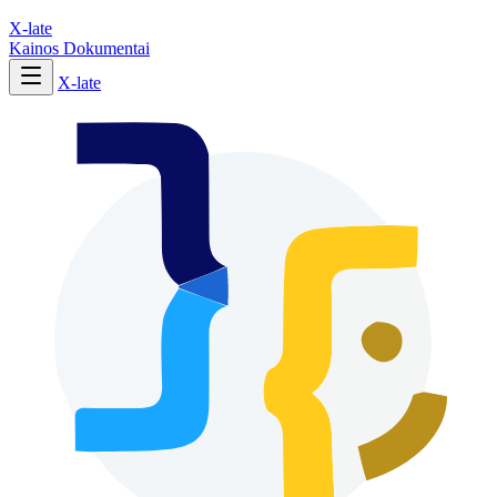
X-late
Kainos
Dokumentai
X-late