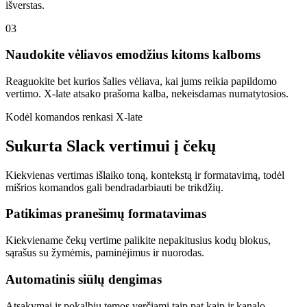
išverstas.
03
Naudokite vėliavos emodžius kitoms kalboms
Reaguokite bet kurios šalies vėliava, kai jums reikia papildomo
vertimo. X-late atsako prašoma kalba, nekeisdamas numatytosios.
Kodėl komandos renkasi X-late
Sukurta Slack vertimui į čekų
Kiekvienas vertimas išlaiko toną, kontekstą ir formatavimą, todėl
mišrios komandos gali bendradarbiauti be trikdžių.
Patikimas pranešimų formatavimas
Kiekviename čekų vertime palikite nepakitusius kodų blokus,
sąrašus su žymėmis, paminėjimus ir nuorodas.
Automatinis siūlų dengimas
Atsakymai ir pokalbių temos verčiami taip pat kaip ir kanalo