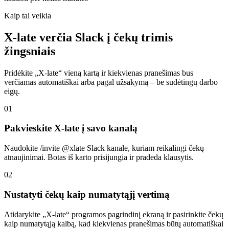
Kaip tai veikia
X-late verčia Slack į čekų trimis
žingsniais
Pridėkite „X-late“ vieną kartą ir kiekvienas pranešimas bus
verčiamas automatiškai arba pagal užsakymą – be sudėtingų darbo
eigų.
01
Pakvieskite X-late į savo kanalą
Naudokite /invite @xlate Slack kanale, kuriam reikalingi čekų
atnaujinimai. Botas iš karto prisijungia ir pradeda klausytis.
02
Nustatyti čekų kaip numatytąjį vertimą
Atidarykite „X-late“ programos pagrindinį ekraną ir pasirinkite čekų
kaip numatytąją kalbą, kad kiekvienas pranešimas būtų automatiškai