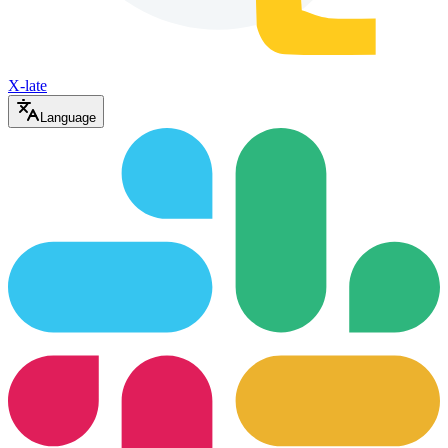
X-late
Language