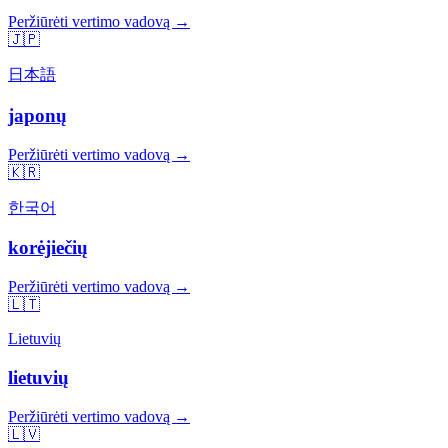
Peržiūrėti vertimo vadovą →
🇯🇵
日本語
japonų
Peržiūrėti vertimo vadovą →
🇰🇷
한국어
korėjiečių
Peržiūrėti vertimo vadovą →
🇱🇹
Lietuvių
lietuvių
Peržiūrėti vertimo vadovą →
🇱🇻