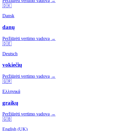
Peržiūrėti vertimo vadovą →
🇩🇰
Dansk
danų
Peržiūrėti vertimo vadovą →
🇩🇪
Deutsch
vokiečių
Peržiūrėti vertimo vadovą →
🇬🇷
Ελληνικά
graikų
Peržiūrėti vertimo vadovą →
🇬🇧
English (UK)