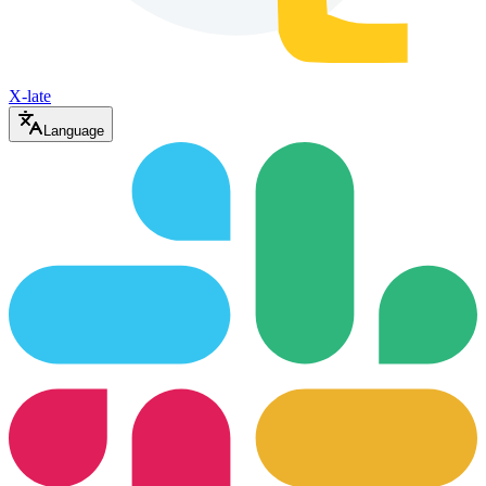
X-late
Language