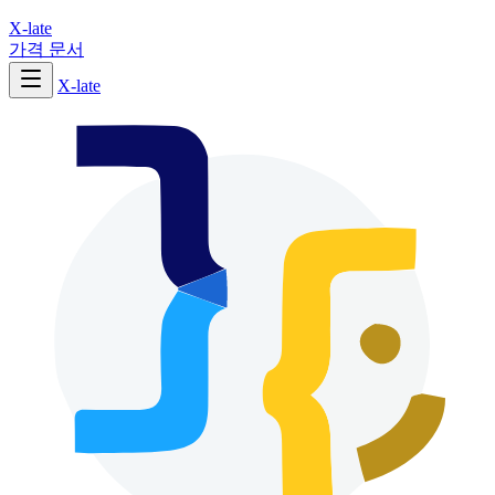
X-late
가격
문서
X-late