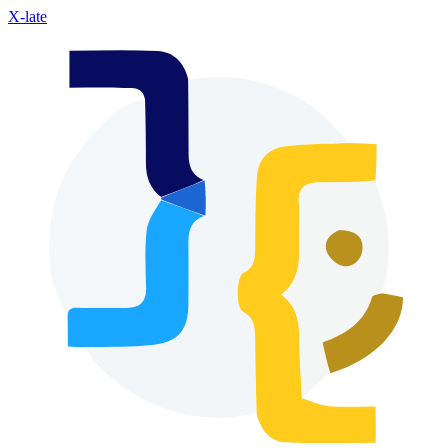
X-late