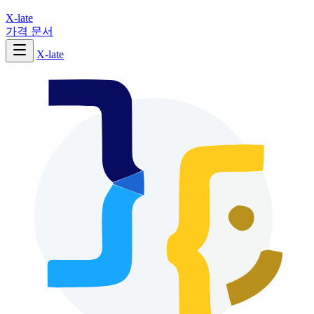
X-late
가격
문서
X-late