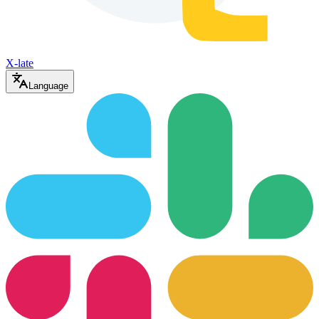
X-late
Language