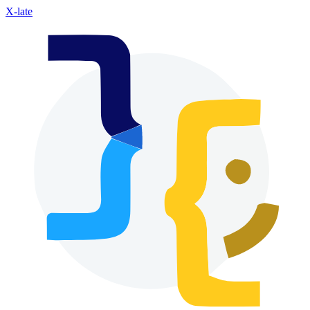
X-late