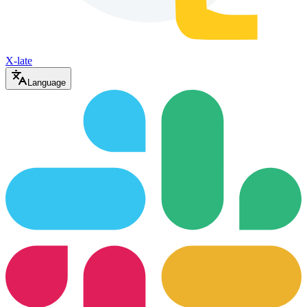
X-late
Language