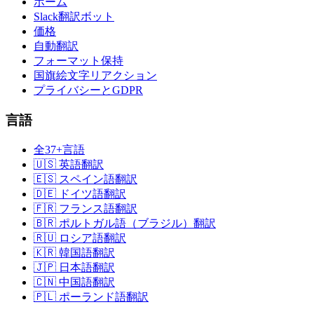
ホーム
Slack翻訳ボット
価格
自動翻訳
フォーマット保持
国旗絵文字リアクション
プライバシーとGDPR
言語
全37+言語
🇺🇸 英語翻訳
🇪🇸 スペイン語翻訳
🇩🇪 ドイツ語翻訳
🇫🇷 フランス語翻訳
🇧🇷 ポルトガル語（ブラジル）翻訳
🇷🇺 ロシア語翻訳
🇰🇷 韓国語翻訳
🇯🇵 日本語翻訳
🇨🇳 中国語翻訳
🇵🇱 ポーランド語翻訳