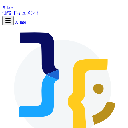
X-late
価格
ドキュメント
X-late