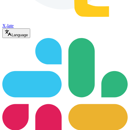
X-late
Language