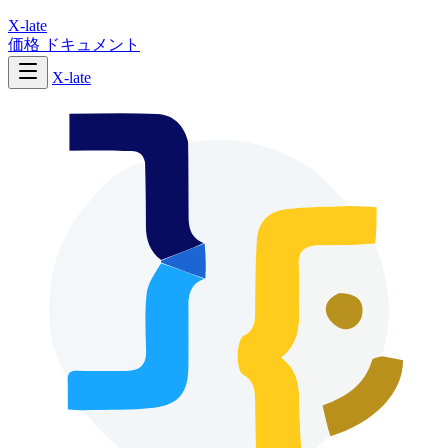
X-late
価格
ドキュメント
X-late