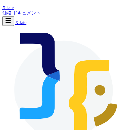
X-late
価格
ドキュメント
X-late