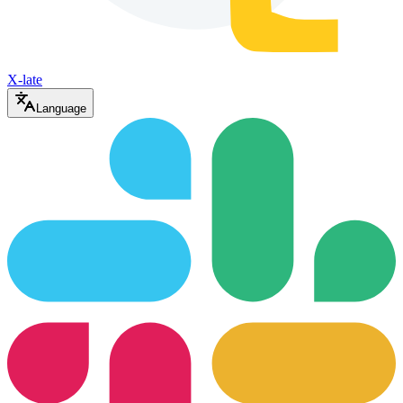
X-late
Language