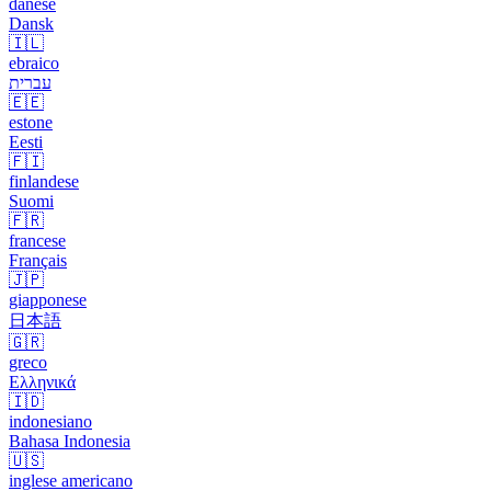
danese
Dansk
🇮🇱
ebraico
עברית
🇪🇪
estone
Eesti
🇫🇮
finlandese
Suomi
🇫🇷
francese
Français
🇯🇵
giapponese
日本語
🇬🇷
greco
Ελληνικά
🇮🇩
indonesiano
Bahasa Indonesia
🇺🇸
inglese americano