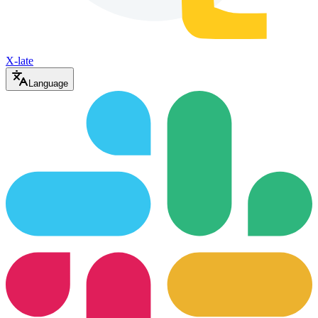
X-late
Language