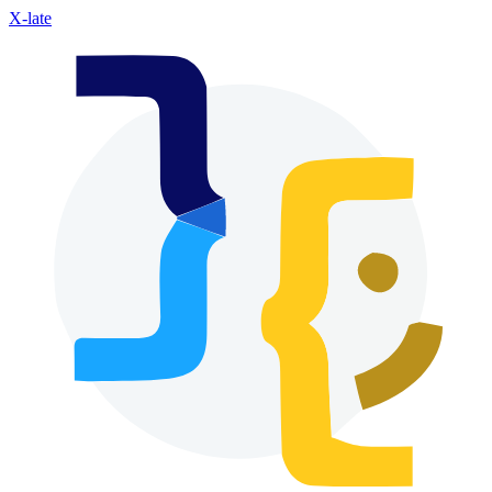
X-late