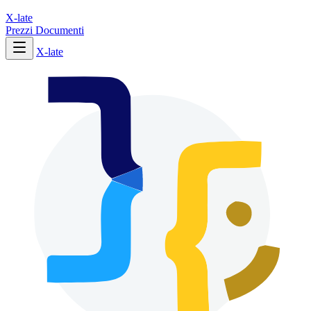
X-late
Prezzi
Documenti
X-late