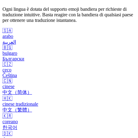
Ogni lingua è dotata del supporto emoji bandiera per richieste di
traduzione intuitive. Basta reagire con la bandiera di qualsiasi paese
per ottenere una traduzione istantanea.
🇸🇦
arabo
العربية
🇧🇬
bulgaro
Български
🇨🇿
ceco
Čeština
🇨🇳
cinese
中文（简体）
🇭🇰
cinese tradizionale
中文（繁體）
🇰🇷
coreano
한국어
🇩🇰