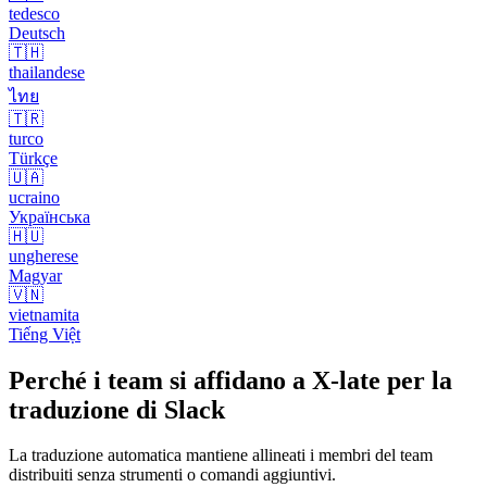
tedesco
Deutsch
🇹🇭
thailandese
ไทย
🇹🇷
turco
Türkçe
🇺🇦
ucraino
Українська
🇭🇺
ungherese
Magyar
🇻🇳
vietnamita
Tiếng Việt
Perché i team si affidano a X-late per la
traduzione di Slack
La traduzione automatica mantiene allineati i membri del team
distribuiti senza strumenti o comandi aggiuntivi.