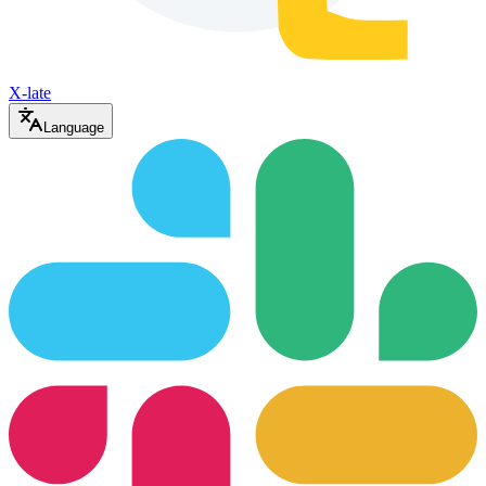
X-late
Language