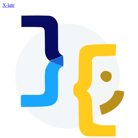
X-late