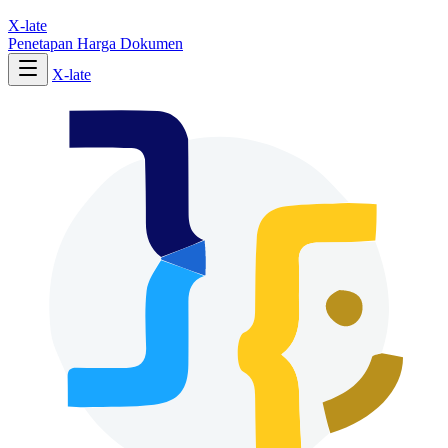
X-late
Penetapan Harga
Dokumen
X-late