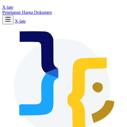
X-late
Penetapan Harga
Dokumen
X-late