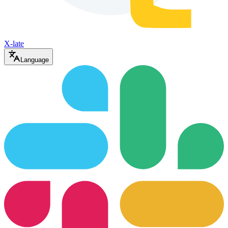
X-late
Language