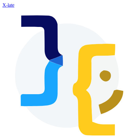
X-late