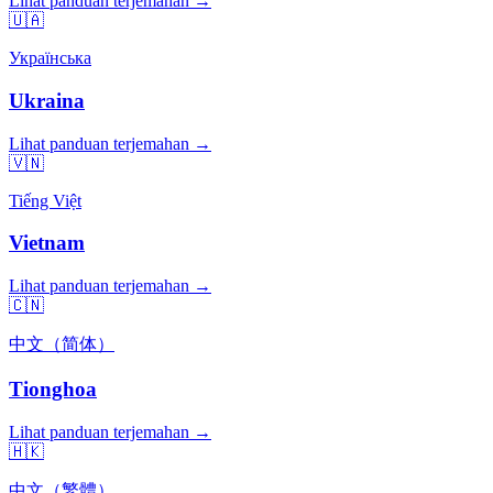
Lihat panduan terjemahan →
🇺🇦
Українська
Ukraina
Lihat panduan terjemahan →
🇻🇳
Tiếng Việt
Vietnam
Lihat panduan terjemahan →
🇨🇳
中文（简体）
Tionghoa
Lihat panduan terjemahan →
🇭🇰
中文（繁體）