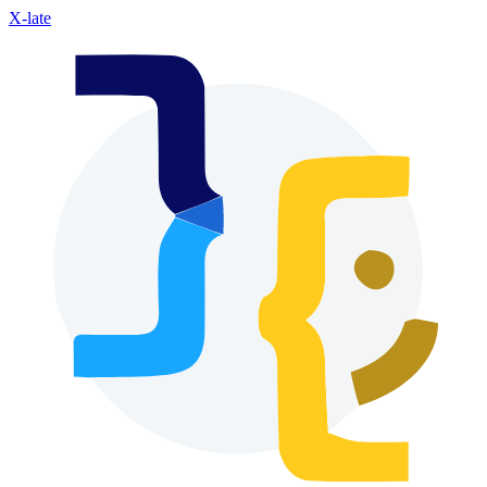
X-late