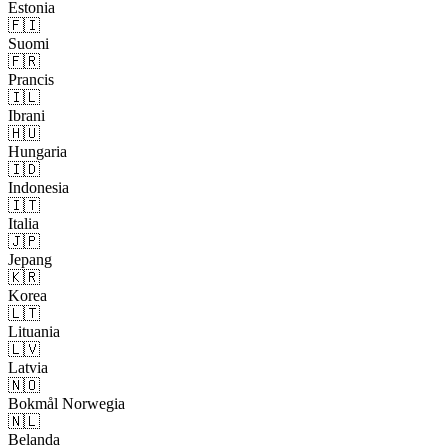
Estonia
🇫🇮
Suomi
🇫🇷
Prancis
🇮🇱
Ibrani
🇭🇺
Hungaria
🇮🇩
Indonesia
🇮🇹
Italia
🇯🇵
Jepang
🇰🇷
Korea
🇱🇹
Lituania
🇱🇻
Latvia
🇳🇴
Bokmål Norwegia
🇳🇱
Belanda