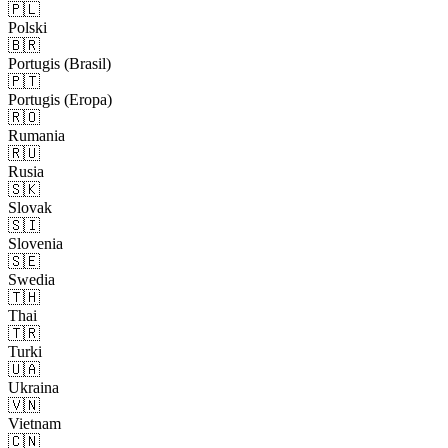
🇵🇱
Polski
🇧🇷
Portugis (Brasil)
🇵🇹
Portugis (Eropa)
🇷🇴
Rumania
🇷🇺
Rusia
🇸🇰
Slovak
🇸🇮
Slovenia
🇸🇪
Swedia
🇹🇭
Thai
🇹🇷
Turki
🇺🇦
Ukraina
🇻🇳
Vietnam
🇨🇳