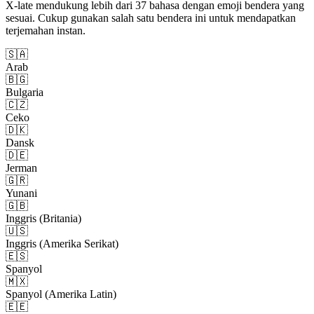
X-late mendukung lebih dari 37 bahasa dengan emoji bendera yang
sesuai. Cukup gunakan salah satu bendera ini untuk mendapatkan
terjemahan instan.
🇸🇦
Arab
🇧🇬
Bulgaria
🇨🇿
Ceko
🇩🇰
Dansk
🇩🇪
Jerman
🇬🇷
Yunani
🇬🇧
Inggris (Britania)
🇺🇸
Inggris (Amerika Serikat)
🇪🇸
Spanyol
🇲🇽
Spanyol (Amerika Latin)
🇪🇪