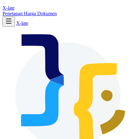
X-late
Penetapan Harga
Dokumen
X-late