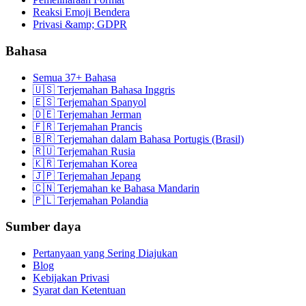
Reaksi Emoji Bendera
Privasi &amp; GDPR
Bahasa
Semua 37+ Bahasa
🇺🇸 Terjemahan Bahasa Inggris
🇪🇸 Terjemahan Spanyol
🇩🇪 Terjemahan Jerman
🇫🇷 Terjemahan Prancis
🇧🇷 Terjemahan dalam Bahasa Portugis (Brasil)
🇷🇺 Terjemahan Rusia
🇰🇷 Terjemahan Korea
🇯🇵 Terjemahan Jepang
🇨🇳 Terjemahan ke Bahasa Mandarin
🇵🇱 Terjemahan Polandia
Sumber daya
Pertanyaan yang Sering Diajukan
Blog
Kebijakan Privasi
Syarat dan Ketentuan