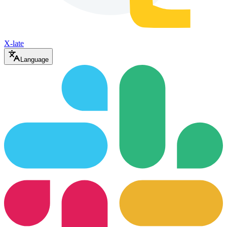
X-late
Language